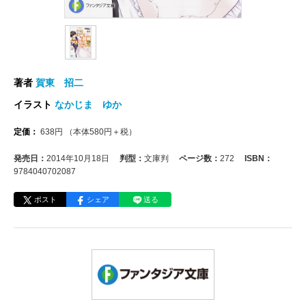
著者
賀東 招二
イラスト
なかじま ゆか
定価：
638
円
（本体
580
円＋税）
発売日：
2014年10月18日
判型：
文庫判
ページ数：
272
ISBN：
9784040702087
ポスト
シェア
送る