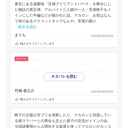
東京にある遊園地「甘城ブリリアントパーク」を舞台にし
た物語の第五弾。アルバイト三人娘の一人・安達映子をメ
インにした中編などが描かれた話。マカロン、お前はなん
て味のあるマスコットキャラなんや。安達の掘り
…続きを読む
まりも
2016年10月02日
74
人がナイス！しています
賀東先生のドタバタしたコメディが好きなので、
これはもう、どストライクです。 諸般の事情により「街の
VIP」と「離婚して普段会えない娘」が同じ日に時間差で
パークにやって来ることになった瞬間に、既にマカロンさ
…続きを読む
竹城 俊之介
2022年09月05日
70
人がナイス！しています
映子の父親が甘ブリを視察したり、マカロンと別居してい
る娘ララパーとの再会も交えた親子の交流がメインの会。
今回諸事情から人間化する装置を使ってマカロンがカッコ