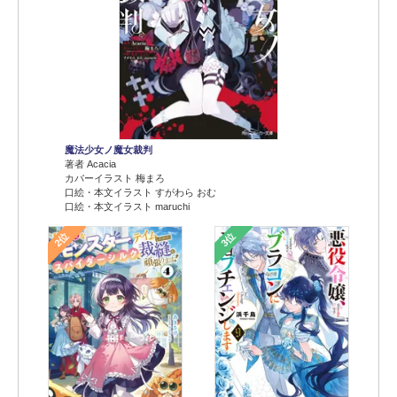
魔法少女ノ魔女裁判
著者 Acacia
カバーイラスト 梅まろ
口絵・本文イラスト すがわら おむ
口絵・本文イラスト maruchi
2位
3位