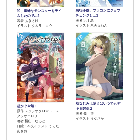
悪役令嬢、ブラコンにジョブ
私、蜘蛛なモンスターをテイ
チェンジし…2
ムしたので…2
著者 浜千鳥
著者 あきさけ
イラスト 八美☆わん
イラスト タムラ ヨウ
4位
5位
幼なじみは誘えばいつでもデ
超かぐや姫！
キる関係２
原作 スタジオクロマト・ス
著者 鏡 遊
タジオコロリド
イラスト うなさか
著者 桐山 なると
口絵・本文イラスト うらた
あさお