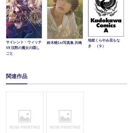
地獄くらやみ花もな
サイレント・ウィッチ
鈴木曉1st写真集 共鳴
き （９）
VII 沈黙の魔女の隠し
ごと
関連作品