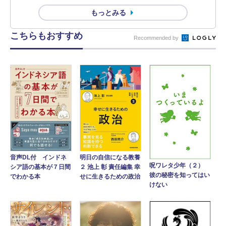
もっとみる
こちらもおすすめ
Recommended by
音声DL付 インドネ
明日の自信になる教養
呪ワレタ少年（２）
シア語の基本が７日間
２ 池上 彰 責任編集 幸
彼の秘密を知ってはい
でわかる本
せに生きるための政治
けない