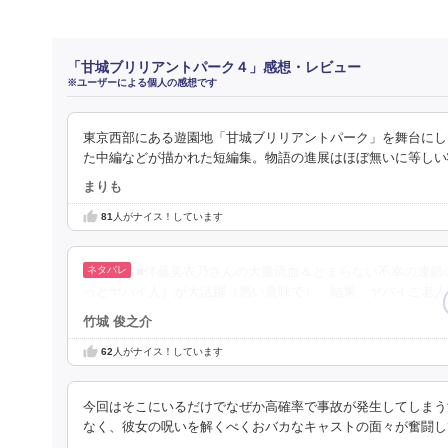
「甘城ブリリアントパーク４」感想・レビュー
※ユーザーによる個人の感想です
東京西部にある遊園地「甘城ブリリアントパーク」を舞台にし
た中編などが描かれた短編集。物語の進展はほぼ無いに等しい
まりも
81
人がナイス！しています
■伴藤美衣乃さんの大量流血＆とまらない不幸の連鎖
っとヤバイ人）が大活躍（悪い意味で）。結果、ヤバイご老人
竹城 俊之介
62
人がナイス！しています
今回はそこにいるだけでなぜか高確率で事故が発生してしまう
なく、彼女の呪いを解くべくおバカなキャストの面々が奮闘し