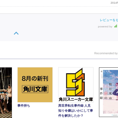
201
レビューを
powered by
Recommended b
事件持ち
異世界転生事件録 人見
知り令嬢はいかにして事
件を解決したか？