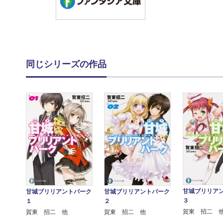
同じシリーズの作品
甘城ブリリア
甘城ブリリアントパーク
甘城ブリリアントパーク
３
１
２
賀東 招二 
賀東 招二 他
賀東 招二 他