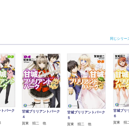
同じシリー
ントパーク
甘城ブリ
甘城ブリリアントパーク
甘城ブリリアントパーク
６
４
５
他
賀東 招
賀東 招二 他
賀東 招二 他