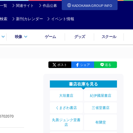
一覧
関連サイト
作品公募
KADOKAWA GROUP INFO
検索
新刊カレンダー
イベント情報
映像
ゲーム
グッズ
スクール
ポスト
シェア
送る
書店在庫を見る
大垣書店
紀伊國屋書店
くまざわ書店
三省堂書店
0702070
丸善ジュンク堂書
有隣堂
店