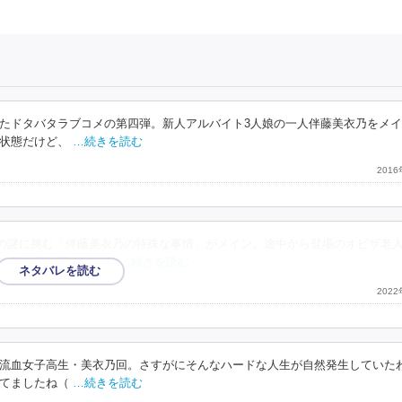
たドタバタラブコメの第四弾。新人アルバイト3人娘の一人伴藤美衣乃をメ
状態だけど、
…続きを読む
201
の謎に挑む「伴藤美衣乃の特殊な事情」がメイン。途中から登場のオビザ老
に引っ掻き回されるド
…続きを読む
202
流血女子高生・美衣乃回。さすがにそんなハードな人生が自然発生していた
てましたね（
…続きを読む