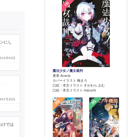
1位
インにし
6年10月02日
魔法少女ノ魔女裁判
著者 Acacia
カバーイラスト 梅まろ
人（ちょ
口絵・本文イラスト すがわら おむ
口絵・本文イラスト maruchi
2年07月20日
2位
3位
わけでは