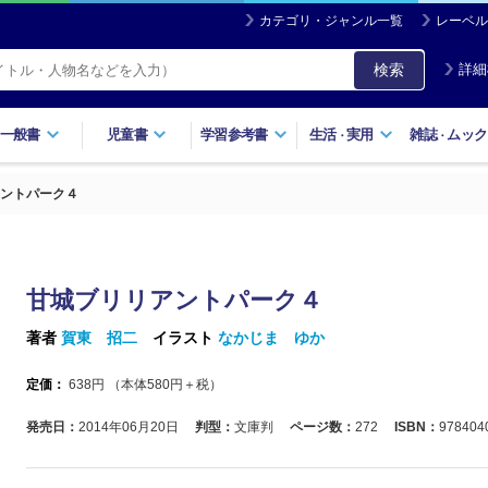
カテゴリ・ジャンル一覧
レーベル
検索
詳細
一般書
児童書
学習参考書
生活
実用
雑誌
ムック
・
・
ントパーク４
甘城ブリリアントパーク４
著者
賀東 招二
イラスト
なかじま ゆか
定価：
638
円 （本体
580
円＋税）
発売日：
2014年06月20日
判型：
文庫判
ページ数：
272
ISBN：
978404