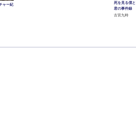
死を見る僕と
チャー紀
君の事件録
古宮九時