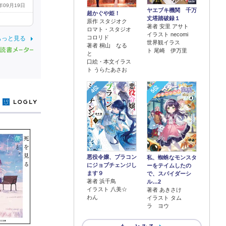
4年09月19日
ヤエブキ機関 千万
超かぐや姫！
丈塔踏破録１
原作 スタジオク
著者 安里 アサト
ロマト・スタジオ
イラスト necomi
コロリド
もっと見る
世界観イラス
著者 桐山 なる
ト 尾崎 伊万里
と
口絵・本文イラス
ト うらたあさお
4位
5位
y
悪役令嬢、ブラコン
私、蜘蛛なモンスタ
にジョブチェンジし
ーをテイムしたの
ます９
で、スパイダーシ
著者 浜千鳥
ル…2
イラスト 八美☆
著者 あきさけ
わん
イラスト タム
ラ ヨウ