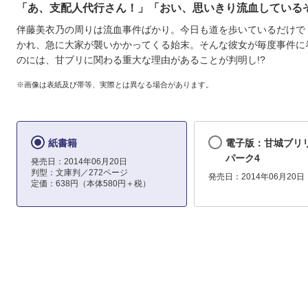
「あ、支配人代行さん！」「おい、思いきり流血している
伴藤美衣乃の周りは流血事件ばかり。今日も道を歩いているだけで
かれ、急に大家が襲いかかってくる始末。そんな彼女が毎度事件に
のには、甘ブリに関わる重大な理由があることが判明し!?
※画像は表紙及び帯等、実際とは異なる場合があります。
紙書籍
電子版：甘城ブリ
パーク4
発売日：2014年06月20日
判型：文庫判／272ページ
発売日：2014年06月20日
定価：638円（本体580円＋税）