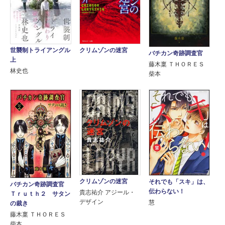
クリムゾンの迷宮
世襲制トライアングル
バチカン奇跡調査官
上
藤木稟 ＴＨＯＲＥＳ
林史也
柴本
クリムゾンの迷宮
それでも「スキ」は、
バチカン奇跡調査官
伝わらない！
貴志祐介 アジール・
Ｔｒｕｔｈ２ サタン
デザイン
慧
の裁き
藤木稟 ＴＨＯＲＥＳ
柴本