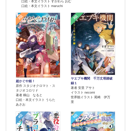
口絵・本文イラスト すがわら おむ
口絵・本文イラスト maruchi
2位
3位
ヤエブキ機関 千万丈塔踏破
超かぐや姫！
録１
原作 スタジオクロマト・ス
著者 安里 アサト
タジオコロリド
イラスト necomi
著者 桐山 なると
世界観イラスト 尾崎 伊万
口絵・本文イラスト うらた
里
あさお
4位
5位