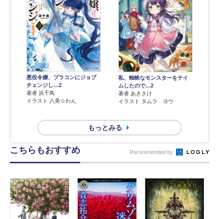
悪役令嬢、ブラコンにジョブ
私、蜘蛛なモンスターをテイ
チェンジし…2
ムしたので…2
著者 浜千鳥
著者 あきさけ
イラスト 八美☆わん
イラスト タムラ ヨウ
もっとみる
こちらもおすすめ
Recommended by