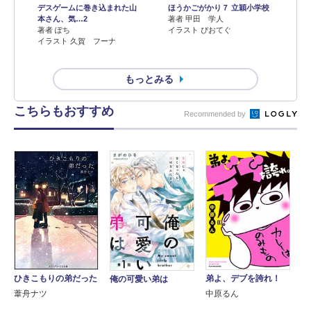
デスゲームに巻き込まれた山
ほうかごがかり７ 立穎小学校
本さん、気…2
著者 甲田 学人
著者 ぽち
イラスト ぴおてぐ
イラスト 久賀 フーナ
もっとみる
こちらもおすすめ
Recommended by
ひきこもりの弟だった
弟よ、デブを誇れ！
俺の可愛い弟は
葦舟ナツ
中原るん