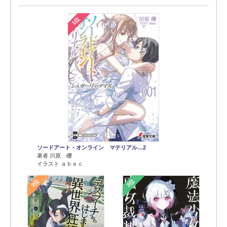
1位
ソードアート・オンライン マテリアル…2
著者 川原 礫
イラスト ａｂｅｃ
2位
3位