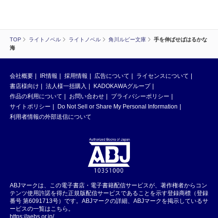
TOP
ライトノベル
ライトノベル
角川ルビー文庫
手を伸ばせばはるかな
海
会社概要
IR情報
採用情報
広告について
ライセンスについて
書店様向け
法人様一括購入
KADOKAWAグループ
作品の利用について
お問い合わせ
プライバシーポリシー
サイトポリシー
Do Not Sell or Share My Personal Information
利用者情報の外部送信について
ABJマークは、この電子書店・電子書籍配信サービスが、著作権者からコン
テンツ使用許諾を得た正規版配信サービスであることを示す登録商標（登録
番号 第6091713号）です。ABJマークの詳細、ABJマークを掲示しているサ
ービスの一覧はこちら。
https://aebs.or.jp/