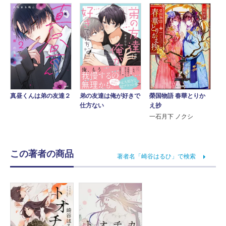
榮国物語 春華とりか
弟の友達は俺が好きで
真昼くんは弟の友達２
え抄
仕方ない
一石月下 ノクシ
この著者の商品
著者名「崎谷はるひ」で検索