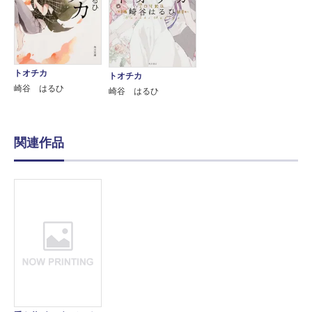
トオチカ
トオチカ
崎谷 はるひ
崎谷 はるひ
関連作品