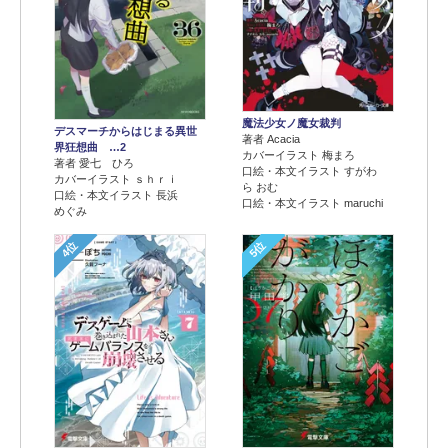
魔法少女ノ魔女裁判
デスマーチからはじまる異世
著者 Acacia
界狂想曲 …2
カバーイラスト 梅まろ
著者 愛七 ひろ
口絵・本文イラスト すがわ
カバーイラスト ｓｈｒｉ
ら おむ
口絵・本文イラスト 長浜
口絵・本文イラスト maruchi
めぐみ
4位
5位