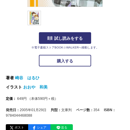
試し読みをする
※電子書籍ストアBOOK☆WALKERへ移動します。
購入する
著者
崎谷 はるひ
イラスト
おおや 和美
定価：
649
円
（本体
590
円＋税）
発売日：
2005年01月29日
判型：
文庫判
ページ数：
354
ISBN：
9784044468088
ポスト
シェア
送る