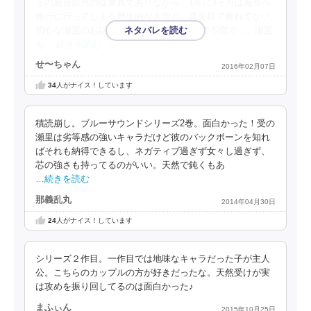
ェの厨房担当の従業員でありながら、1年に3ヶ月は海外へ
旅行に行ってしまう野生的な大智と、真面目で擦れてない
初心な瀬里のお話。 とにかく瀬里が不憫で不憫で…。瀬里
も
…続きを読む
せ〜ちゃん
2016年02月07日
34
人がナイス！しています
積読崩し。ブルーサウンドシリーズ2巻。面白かった！受の
瀬里は劣等感の強いキャラだけど彼のバックボーンを知れ
ばそれも納得できるし、ネガティブ過ぎず女々し過ぎず、
芯の強さも持ってるのがいい。天然で鈍くもあ
…続きを読む
那義乱丸
2014年04月30日
24
人がナイス！しています
シリーズ２作目。一作目では地味なキャラだった子が主人
公。こちらのカップルの方が好きだったな。天然受けが実
は攻めを振り回してるのは面白かった♪
まふぃん
2015年10月25日