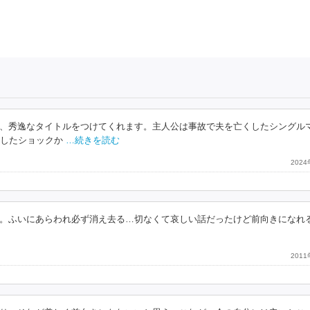
、秀逸なタイトルをつけてくれます。主人公は事故で夫を亡くしたシングル
くしたショックか
…続きを読む
202
。ふいにあらわれ必ず消え去る…切なくて哀しい話だったけど前向きになれ
201