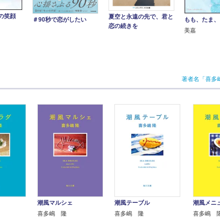
の笑顔
夏空と永遠の先で、君と
もも、たま、
＃90秒で恋がしたい
恋の続きを
美嘉
著者名「喜多
潮風マルシェ
潮風テーブル
潮風メニ
喜多嶋 隆
喜多嶋 隆
喜多嶋 