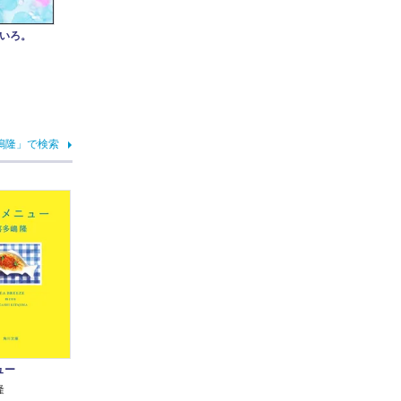
いろ。
嶋隆」で検索
ュー
隆