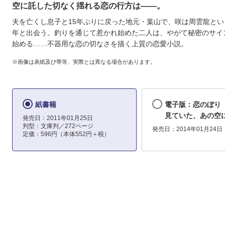
空に託した切なく揺れる恋の行方は――。
夫を亡くし息子と15年ぶりに戻った地元・葉山で、咲は周雲龍とい
年と出会う。釣りを通じて惹かれ始めた二人は、やがて秘密のサイ
始める……不器用な恋の切なさを描く上質の恋愛小説。
※画像は表紙及び帯等、実際とは異なる場合があります。
紙書籍
電子版：恋のぼり
見ていた、あの空
発売日：2011年01月25日
判型：文庫判／272ページ
発売日：2014年01月24日
定価：596円（本体552円＋税）