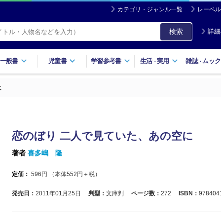
カテゴリ・ジャンル一覧
レーベル
検索
詳細
一般書
児童書
学習参考書
生活
実用
雑誌
ムック
・
・
に
恋のぼり 二人で見ていた、あの空に
著者
喜多嶋 隆
定価：
596
円 （本体
552
円＋税）
発売日：
2011年01月25日
判型：
文庫判
ページ数：
272
ISBN：
978404