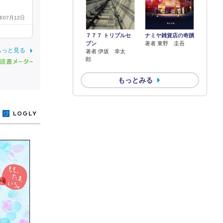
。
4年07月12日
７７７ トリプルセ
ナミヤ雑貨店の奇蹟
ブン
著者 東野 圭吾
もっと見る
著者 伊坂 幸太
郎
もっとみる
y