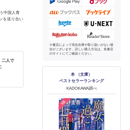
う中国人青
ンを送り合い
※書店によって現在在庫や取り扱いがない場
合がございます。詳しい購入方法は、各書店
のサイトにてご確認ください。
 二人で
に
本 （文庫）
ベストセラーランキング
KADOKAWA調べ
1位