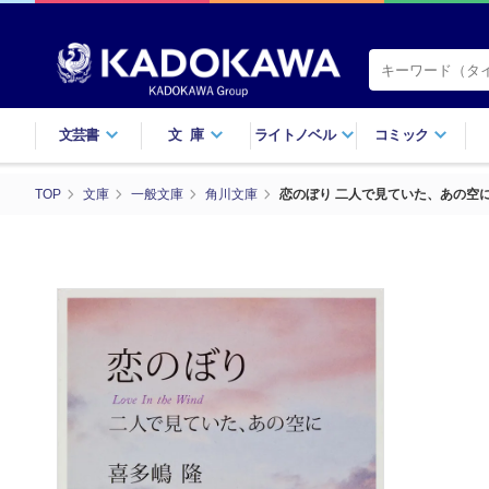
文芸書
文庫
ライトノベル
コミック
TOP
文庫
一般文庫
角川文庫
恋のぼり 二人で見ていた、あの空