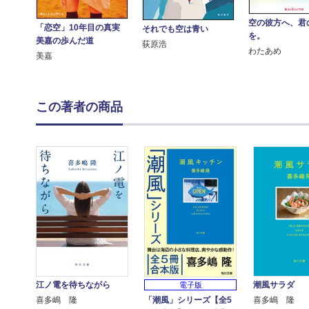
空の彼方へ、君
「恋空」10年目の真実
それでも空は青い
を。
美嘉の歩んだ道
荻原浩
わたあめ
美嘉
この著者の商品
江ノ電を待ちながら
潮風サラダ
電子版
「潮風」シリーズ【全5
喜多嶋 隆
喜多嶋 隆