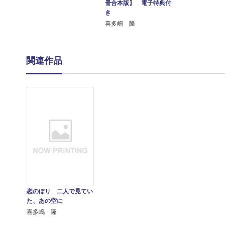
冊合本版】 電子特典付
き
喜多嶋 隆
関連作品
恋のぼり 二人で見てい
た、あの空に
喜多嶋 隆