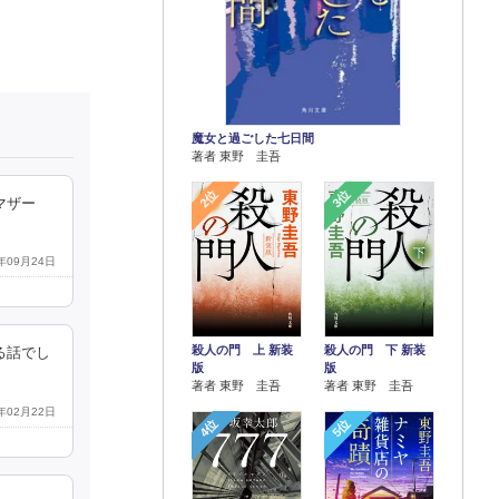
魔女と過ごした七日間
著者 東野 圭吾
2位
3位
マザー
4年09月24日
殺人の門 上 新装
殺人の門 下 新装
る話でし
版
版
著者 東野 圭吾
著者 東野 圭吾
1年02月22日
4位
5位