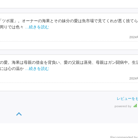
「ツボ屋」。オーナーの海果とその妹分の愛は魚市場で見てくれが悪く捨て
周りでは色々
…続きを読む
202
の愛。海果は母親の借金を背負い、愛の父親は蒸発、母親はガン闘病中。生
には心の温か
…続きを読む
202
レビューを
powered by
Recommended b