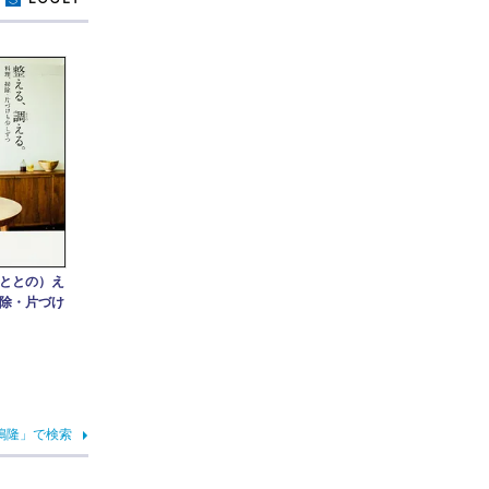
ととの）え
除・片づけ
嶋隆」で検索