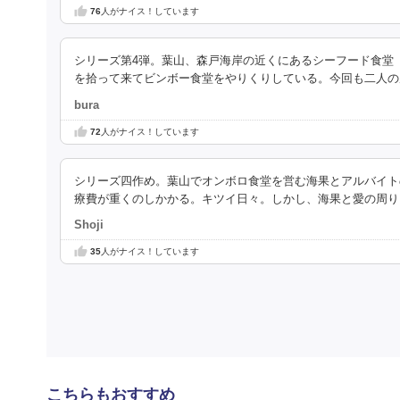
76
人がナイス！しています
シリーズ第4弾。葉山、森戸海岸の近くにあるシーフード食堂
を拾って来てビンボー食堂をやりくりしている。今回も二人の
bura
72
人がナイス！しています
シリーズ四作め。葉山でオンボロ食堂を営む海果とアルバイト
療費が重くのしかかる。キツイ日々。しかし、海果と愛の周り
Shoji
35
人がナイス！しています
こちらもおすすめ