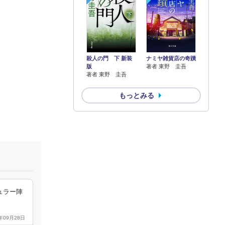
殺人の門 下 新装
ナミヤ雑貨店の奇蹟
版
著者 東野 圭吾
著者 東野 圭吾
もっとみる
ュラー陣
4年09月28日