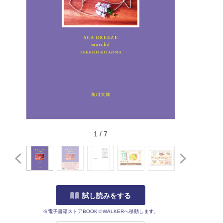
1
/
7
試し読みをする
※電子書籍ストアBOOK☆WALKERへ移動します。