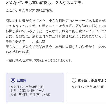
どんなピンチも重い荷物も、２人なら大丈夫。
ここが、私たちの大切な居場所。
海辺の町に春がやってきた。小さな料理店のオーナーである海果が
メや春キャベツを使った新メニューは大好評。店を訪れる顔なじみ
転機が訪れているようだ。そんな中、妹分である愛のアイディアで
とに。新鮮な魚介類と土付きの三浦野菜は飛ぶように売れていく。
事態が起きて――。魚も野
菜も人も、見栄えで選ばれる今、本当に大切なものは何か？ 温か
ちる感動の物語。
※画像は表紙及び帯等、実際とは異なる場合があります。
紙書籍
電子版：潮風マル
発売日：2024年09月24日
発売日：2024年09月24日
判型：文庫判／304ページ
定価：836円（本体760円＋税）