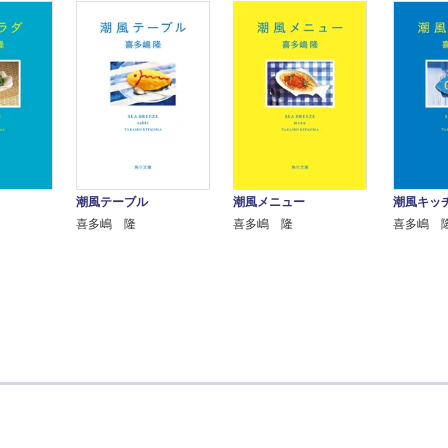
潮風テーブル
潮風メニュー
潮風キッ
喜多嶋 隆
喜多嶋 隆
喜多嶋 