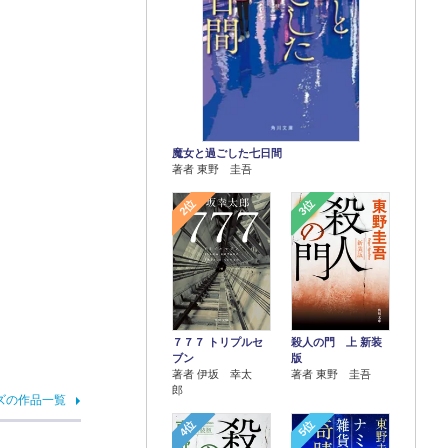
魔女と過ごした七日間
著者 東野 圭吾
2位
3位
７７７ トリプルセ
殺人の門 上 新装
ブン
版
著者 伊坂 幸太
著者 東野 圭吾
郎
ズの作品一覧
4位
5位