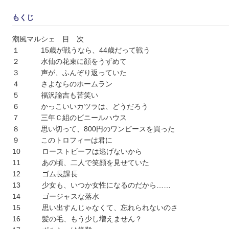
もくじ
潮風マルシェ 目 次
１ 15歳が戦うなら、44歳だって戦う
２ 水仙の花束に顔をうずめて
３ 声が、ふんぞり返っていた
４ さよならのホームラン
５ 福沢諭吉も苦笑い
６ かっこいいカツラは、どうだろう
７ 三年Ｃ組のビニールハウス
８ 思い切って、800円のワンピースを買った
９ このトロフィーは君に
10 ローストビーフは逃げないから
11 あの頃、二人で笑顔を見せていた
12 ゴム長課長
13 少女も、いつか女性になるのだから……
14 ゴージャスな落水
15 思い出すんじゃなくて、忘れられないのさ
16 髪の毛、もう少し増えません？