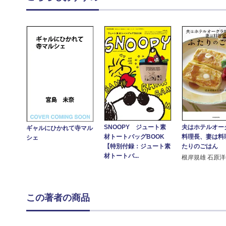
SNOOPY ジュート素
夫はホテルオー
ギャルにひかれて寺マル
材トートバッグBOOK
料理長、妻は料
シェ
【特別付録：ジュート素
たりのごはん
材トートバ...
根岸規雄 石原
この著者の商品