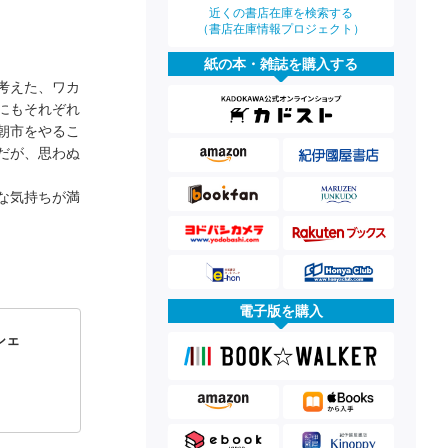
近くの書店在庫を検索する
（書店在庫情報プロジェクト）
紙の本・雑誌を購入する
考えた、ワカ
にもそれぞれ
朝市をやるこ
だが、思わぬ
な気持ちが満
電子版を購入
シェ