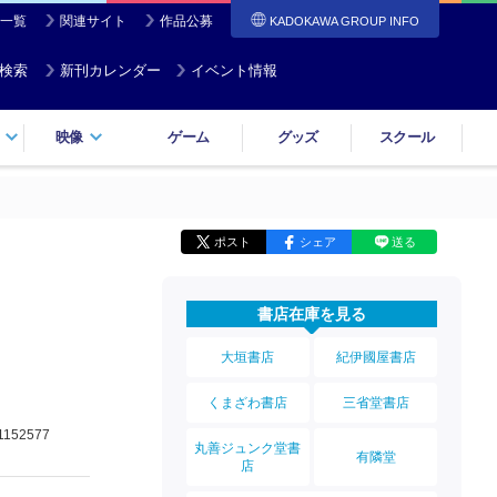
一覧
関連サイト
作品公募
KADOKAWA GROUP INFO
検索
新刊カレンダー
イベント情報
映像
ゲーム
グッズ
スクール
ポスト
シェア
送る
書店在庫を見る
大垣書店
紀伊國屋書店
くまざわ書店
三省堂書店
1152577
丸善ジュンク堂書
有隣堂
店