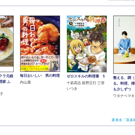
毎日おいしい 男の料理
クラ元総
ゼロスキルの料理番 5
整える、調（
理家 ふ
内山晟
十凪高志 延野正行 三登
る。料理、掃
いつき
も少しずつ
洋子
ワタナベマキ
著者名「喜多