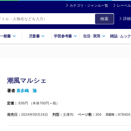
カテゴリ・ジャンル一覧
レーベル
検索
詳細
一般書
児童書
学習参考書
生活
実用
雑誌
ムック
・
・
潮風マルシェ
著者
喜多嶋 隆
定価：
836
円 （本体
760
円＋税）
発売日：
2024年09月24日
判型：
文庫判
ページ数：
304
ISBN：
978404