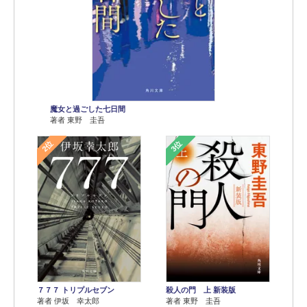
魔女と過ごした七日間
著者 東野 圭吾
2位
3位
７７７ トリプルセブン
殺人の門 上 新装版
著者 伊坂 幸太郎
著者 東野 圭吾