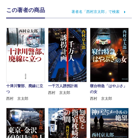
この著者の商品
著者名「西村京太郎」で検索
十津川警部、廃線に立
一千万人誘拐計画
寝台特急「はやぶさ」
つ
の女
西村 京太郎
西村 京太郎
西村 京太郎