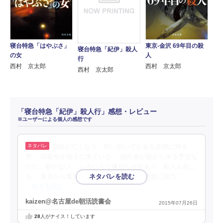
寝台特急「はやぶさ」
東京‐金沢 69年目の殺
寝台特急「紀伊」殺人
の女
人
行
西村 京太郎
西村 京太郎
西村 京太郎
「寝台特急「紀伊」殺人行」感想・レビュー
※ユーザーによる個人の感想です
両親が亡くなり，暗い思いでがある故郷に帰る
男。 同級性が迎えに来ている。 婚約者が後から来る予定な
のに，着かない。 いろいろな嫌がらせがあり，殺人も起こ
る。 東京から亀井刑事と小川刑事が来て捜査に協力
…続きを読む
kaizen@名古屋de朝活読書会
2015年07月26日
28
人がナイス！しています