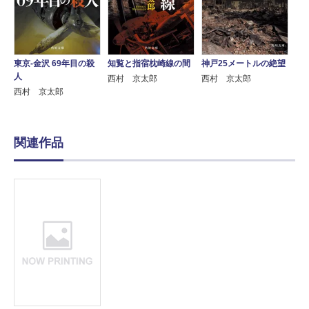
東京‐金沢 69年目の殺
知覧と指宿枕崎線の間
神戸25メートルの絶望
人
西村 京太郎
西村 京太郎
西村 京太郎
関連作品