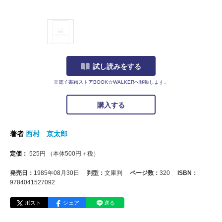
試し読みをする
※電子書籍ストアBOOK☆WALKERへ移動します。
購入する
著者
西村 京太郎
定価：
525
円
（本体
500
円＋税）
発売日：
1985年08月30日
判型：
文庫判
ページ数：
320
ISBN：
9784041527092
ポスト
シェア
送る