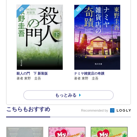
4位
5位
殺人の門 下 新装版
ナミヤ雑貨店の奇蹟
著者 東野 圭吾
著者 東野 圭吾
もっとみる
こちらもおすすめ
Recommended by