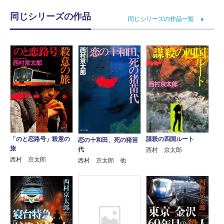
同じシリーズの作品
同じシリーズの作品一覧
「のと恋路号」殺意の
謀殺の四国ルート
恋の十和田、死の猪苗
旅
代
西村 京太郎
西村 京太郎
西村 京太郎 他