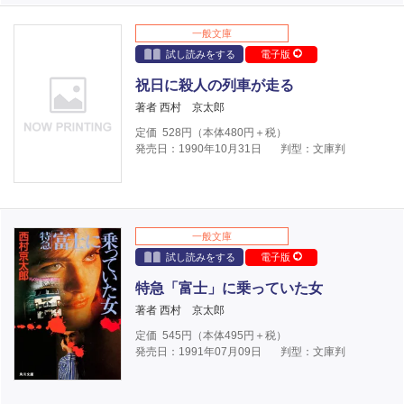
一般文庫
試し読みをする
電子版
祝日に殺人の列車が走る
著者 西村 京太郎
定価
528
円（本体
480
円＋税）
発売日：1990年10月31日
判型：文庫判
一般文庫
試し読みをする
電子版
特急「富士」に乗っていた女
著者 西村 京太郎
定価
545
円（本体
495
円＋税）
発売日：1991年07月09日
判型：文庫判