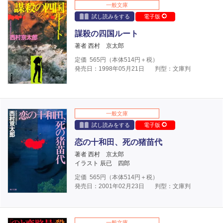
一般文庫
試し読みをする
電子版
謀殺の四国ルート
著者 西村 京太郎
定価
565
円（本体
514
円＋税）
発売日：1998年05月21日
判型：文庫判
一般文庫
試し読みをする
電子版
恋の十和田、死の猪苗代
著者 西村 京太郎
イラスト 辰已 四郎
定価
565
円（本体
514
円＋税）
発売日：2001年02月23日
判型：文庫判
一般文庫