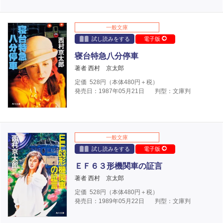
一般文庫
試し読みをする
電子版
寝台特急八分停車
著者 西村 京太郎
定価
528
円（本体
480
円＋税）
発売日：1987年05月21日
判型：文庫判
一般文庫
試し読みをする
電子版
ＥＦ６３形機関車の証言
著者 西村 京太郎
定価
528
円（本体
480
円＋税）
発売日：1989年05月22日
判型：文庫判