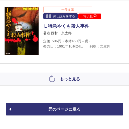
一般文庫
試し読みをする
電子版
Ｌ特急やくも殺人事件
著者 西村 京太郎
定価
506
円（本体
460
円＋税）
発売日：1991年10月24日
判型：文庫判
もっと見る
元のページに戻る