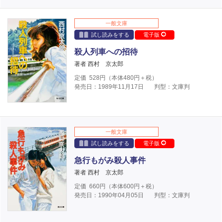
一般文庫
試し読みをする
電子版
殺人列車への招待
著者 西村 京太郎
定価
528
円（本体
480
円＋税）
発売日：1989年11月17日
判型：文庫判
一般文庫
試し読みをする
電子版
急行もがみ殺人事件
著者 西村 京太郎
定価
660
円（本体
600
円＋税）
発売日：1990年04月05日
判型：文庫判