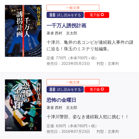
一般文庫
試し読みをする
電子版
一千万人誘拐計画
著者 西村 京太郎
十津川、亀井の名コンビが連続殺人事件の謎
に迫る！珠玉のミステリ短編集。
定価
770
円（本体
700
円＋税）
発売日：2023年05月23日
判型：文庫判
一般文庫
試し読みをする
電子版
恐怖の金曜日
著者 西村 京太郎
十津川警部、姿なき連続殺人犯に挑む！！
定価
836
円（本体
760
円＋税）
発売日：2016年07月23日
判型：文庫判