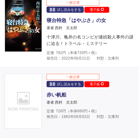
一般文庫
試し読みをする
電子版
寝台特急「はやぶさ」の女
著者 西村 京太郎
十津川、亀井の名コンビが連続殺人事件の謎
に迫る！トラベル・ミステリー
定価
792
円（本体
720
円＋税）
発売日：2022年09月21日
判型：文庫判
一般文庫
試し読みをする
電子版
赤い帆船
著者 西村 京太郎
定価
726
円（本体
660
円＋税）
発売日：1982年09月02日
判型：文庫判