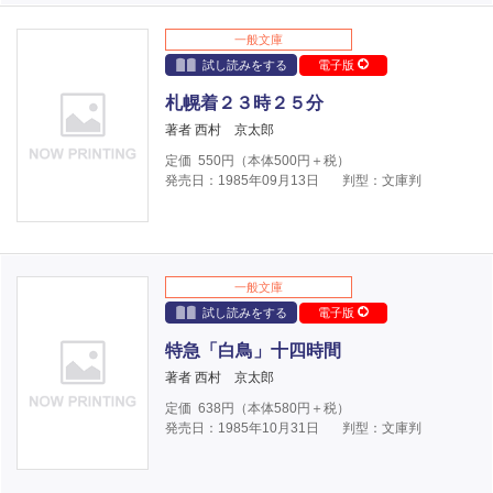
一般文庫
試し読みをする
電子版
札幌着２３時２５分
著者 西村 京太郎
定価
550
円（本体
500
円＋税）
発売日：1985年09月13日
判型：文庫判
一般文庫
試し読みをする
電子版
特急「白鳥」十四時間
著者 西村 京太郎
定価
638
円（本体
580
円＋税）
発売日：1985年10月31日
判型：文庫判