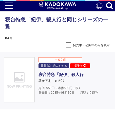
寝台特急「紀伊」殺人行と同じシリーズの一
覧
84
件
発売中・公開中のみを表示
一般文庫
試し読みをする
電子版
寝台特急「紀伊」殺人行
著者 西村 京太郎
定価
550
円（本体
500
円＋税）
発売日：1985年08月30日
判型：文庫判