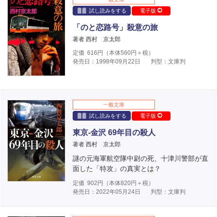
試し読みをする
電子版
「のと恋路号」殺意の旅
著者 西村 京太郎
定価
616
円（本体
560
円＋税）
発売日：1998年09月22日
判型：文庫判
一般文庫
試し読みをする
電子版
東京‐金沢 69年目の殺人
著者 西村 京太郎
謎の元海軍航空隊中尉の死、十津川警部が直
面した「特攻」の真実とは？
定価
902
円（本体
820
円＋税）
発売日：2022年05月24日
判型：文庫判