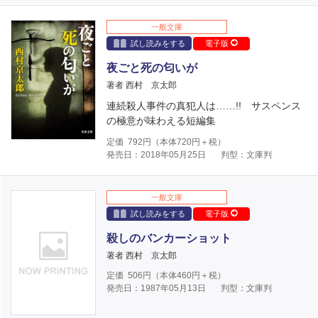
一般文庫
試し読みをする
電子版
夜ごと死の匂いが
著者 西村 京太郎
連続殺人事件の真犯人は……!! サスペンス
の極意が味わえる短編集
定価
792
円（本体
720
円＋税）
発売日：2018年05月25日
判型：文庫判
一般文庫
試し読みをする
電子版
殺しのバンカーショット
著者 西村 京太郎
定価
506
円（本体
460
円＋税）
発売日：1987年05月13日
判型：文庫判