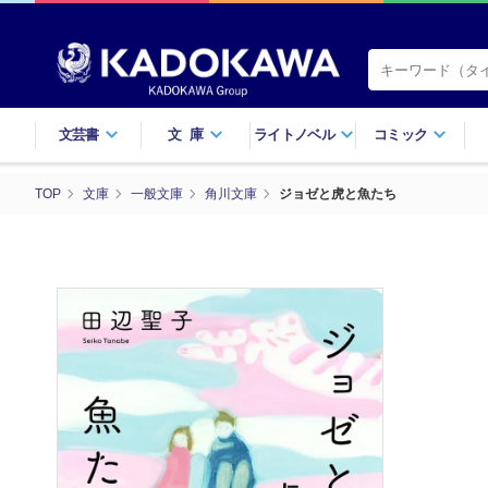
文芸書
文庫
ライトノベル
コミック
TOP
文庫
一般文庫
角川文庫
ジョゼと虎と魚たち