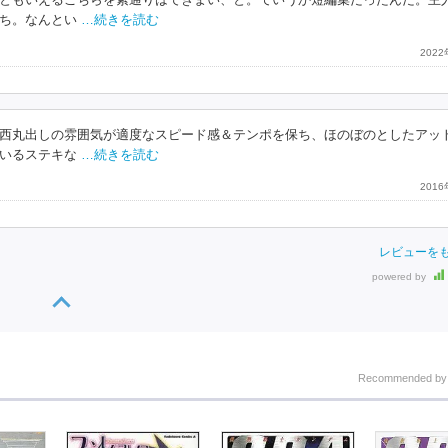
ともいえるこちらを素通りはできまい、と。ていうか短編集だったんだ。主
ち。なんとい
…続きを読む
202
西丸出しの雰囲気が適度なスピード感＆テンポを保ち、ほのぼのとしたアッ
いるステキな
…続きを読む
201
レビューを
powered by
Recommended b