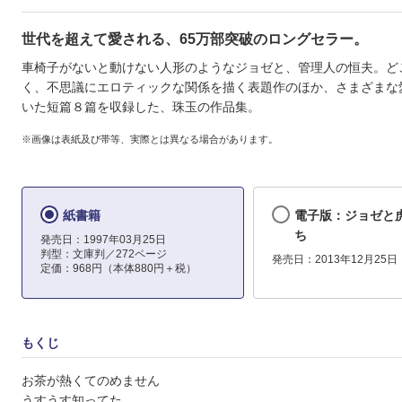
世代を超えて愛される、65万部突破のロングセラー。
車椅子がないと動けない人形のようなジョゼと、管理人の恒夫。ど
く、不思議にエロティックな関係を描く表題作のほか、さまざまな
いた短篇８篇を収録した、珠玉の作品集。
※画像は表紙及び帯等、実際とは異なる場合があります。
紙書籍
電子版：ジョゼと
ち
発売日：1997年03月25日
判型：文庫判／272ページ
発売日：2013年12月25日
定価：968円（本体880円＋税）
もくじ
お茶が熱くてのめません
うすうす知ってた