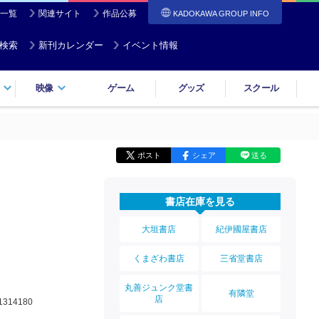
一覧
関連サイト
作品公募
KADOKAWA GROUP INFO
検索
新刊カレンダー
イベント情報
映像
ゲーム
グッズ
スクール
ポスト
シェア
送る
書店在庫を見る
大垣書店
紀伊國屋書店
くまざわ書店
三省堂書店
丸善ジュンク堂書
有隣堂
店
1314180