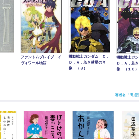
機動戦士ガンダム Ｃ．
ファントムブレイブ イ
機動戦士ガン
Ｄ．Ａ．若き彗星の肖
ヴォワール物語
Ｄ．Ａ．若き
像 （８）
像 （１０）
著者名「田辺