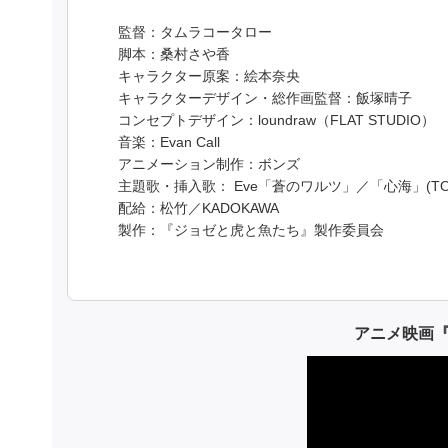
監督：タムラコータロー
脚本：桑村さや香
キャラクター原案：絵本奈央
キャラクターデザイン・総作画監督：飯塚晴子
コンセプトデザイン：loundraw（FLAT STUDIO）
音楽：Evan Call
アニメーション制作：ボンズ
主題歌・挿入歌： Eve「蒼のワルツ」／「心海」(TOY'S
配給：松竹／KADOKAWA
製作：『ジョゼと虎と魚たち』製作委員会
アニメ映画『