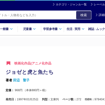
カテゴリ・ジャンル一覧
レーベル
検索
詳細
一般書
児童書
学習参考書
生活
実用
雑誌
ムック
・
・
映画化作品|アニメ化作品
ジョゼと虎と魚たち
著者
田辺 聖子
定価：
968
円 （本体
880
円＋税）
発売日：
1997年03月25日
判型：
文庫判
ページ数：
272
ISBN：
978404