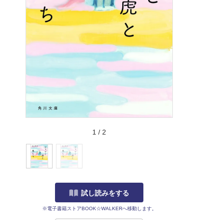
1
/
2
試し読みをする
※電子書籍ストアBOOK☆WALKERへ移動します。