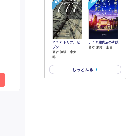
4位
5位
７７７ トリプルセ
ナミヤ雑貨店の奇蹟
ブン
著者 東野 圭吾
著者 伊坂 幸太
郎
もっとみる