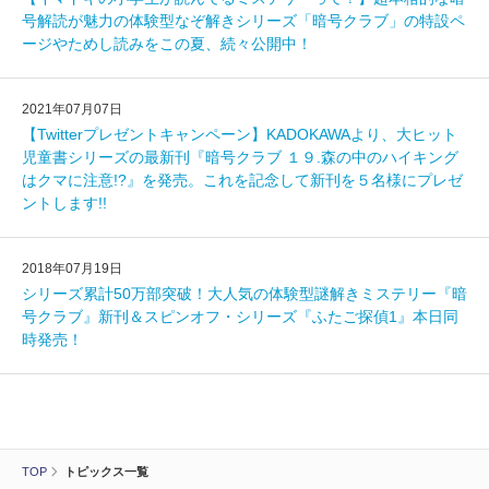
号解読が魅力の体験型なぞ解きシリーズ「暗号クラブ」の特設ペ
ージやためし読みをこの夏、続々公開中！
2021年07月07日
【Twitterプレゼントキャンペーン】KADOKAWAより、大ヒット
児童書シリーズの最新刊『暗号クラブ １９.森の中のハイキング
はクマに注意!?』を発売。これを記念して新刊を５名様にプレゼ
ントします!!
2018年07月19日
シリーズ累計50万部突破！大人気の体験型謎解きミステリー『暗
号クラブ』新刊＆スピンオフ・シリーズ『ふたご探偵1』本日同
時発売！
TOP
トピックス一覧