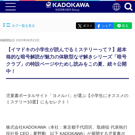
タグ一覧を見る
ポスト
シェア
送る
掲載開始日 2025年08月22日
【イマドキの小学生が読んでるミステリーって？】超本
格的な暗号解読が魅力の体験型なぞ解きシリーズ「暗号
クラブ」の特設ページやためし読みをこの夏、続々公開
中！
児童書ポータルサイト「ヨメルバ」が選ぶ【小学生にオススメの
ミステリー10選】にもセレクト！
株式会社KADOKAWA（本社：東京都千代田区、取締役 代表執行
役社長 CEO：夏野剛、以下 KADOKAWA）が展開する児童書ポ