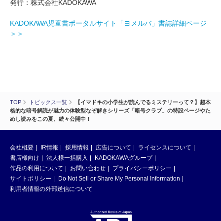
発行：株式会社KADOKAWA
KADOKAWA児童書ポータルサイト「ヨメルバ」書誌詳細ページ
＞＞
TOP
トピックス一覧
【イマドキの小学生が読んでるミステリーって？】超本
格的な暗号解読が魅力の体験型なぞ解きシリーズ「暗号クラブ」の特設ページやた
めし読みをこの夏、続々公開中！
会社概要
IR情報
採用情報
広告について
ライセンスについて
書店様向け
法人様一括購入
KADOKAWAグループ
作品の利用について
お問い合わせ
プライバシーポリシー
サイトポリシー
Do Not Sell or Share My Personal Information
利用者情報の外部送信について