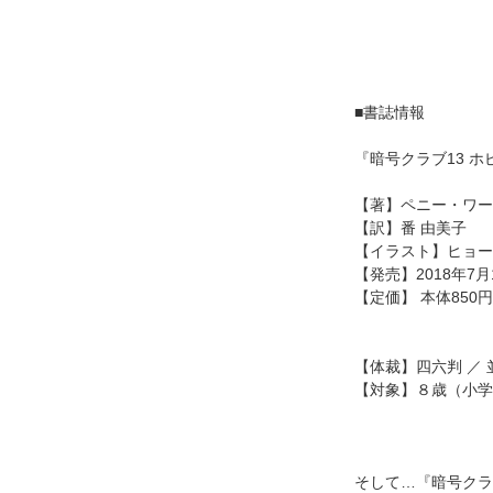
■書誌情報
『暗号クラブ13 
【著】ペニー・ワー
【訳】番 由美子
【イラスト】ヒョー
【発売】2018年7
【定価】 本体850
【体裁】四六判 ／ 
【対象】８歳（小学
そして…『暗号クラ