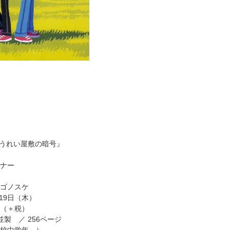
ゆうれい屋敷の暗号』
ナー
ゴノスケ
月19日（木）
円（＋税）
並製 ／ 256ページ
校中学年～）