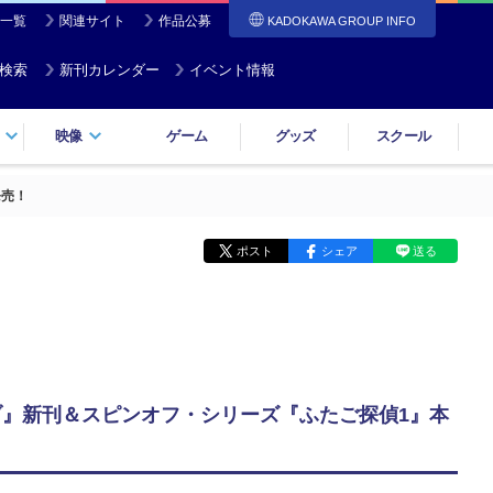
一覧
関連サイト
作品公募
KADOKAWA GROUP INFO
検索
新刊カレンダー
イベント情報
映像
ゲーム
グッズ
スクール
発売！
ポスト
シェア
送る
ブ』新刊＆スピンオフ・シリーズ『ふたご探偵1』本