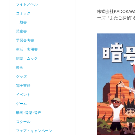
ライトノベル
株式会社KADOK
コミック
ーズ『ふたご探偵1
一般書
児童書
学習参考書
生活・実用書
雑誌・ムック
映画
グッズ
電子書籍
イベント
ゲーム
動画･音楽･音声
スクール
フェア・キャンペーン