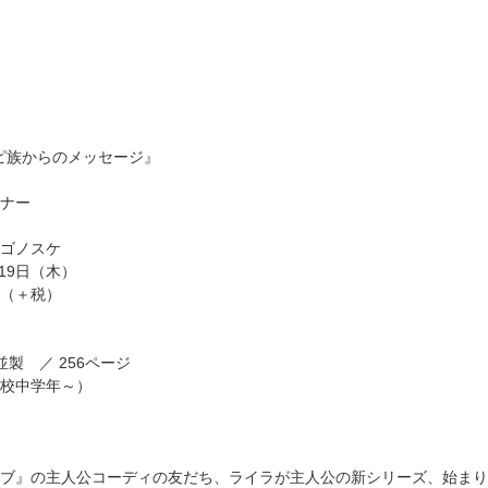
ホピ族からのメッセージ』
ナー
ゴノスケ
月19日（木）
円（＋税）
並製 ／ 256ページ
校中学年～）
ブ』の主人公コーディの友だち、ライラが主人公の新シリーズ、始まり