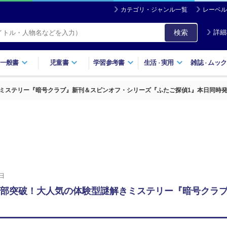
カテゴリ・ジャンル一覧
レーベル
検索
詳細
一般書
児童書
学習参考書
生活
実用
雑誌
ムック
・
・
きミステリー『暗号クラブ』新刊＆スピンオフ・シリーズ『ふたご探偵1』本日同時
日
万部突破！大人気の体験型謎解きミステリー『暗号クラ