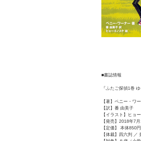
■書誌情報
『ふたご探偵1巻 
【著】ペニー・ワー
【訳】番 由美子
【イラスト】ヒョー
【発売】2018年7
【定価】 本体850
【体裁】四六判 ／ 
【対象】８歳（小学