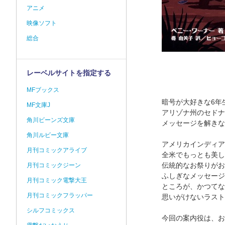
アニメ
映像ソフト
総合
レーベルサイトを指定する
MFブックス
暗号が大好きな6年
MF文庫J
アリゾナ州のセドナ
角川ビーンズ文庫
メッセージを解きな
角川ルビー文庫
アメリカインディア
月刊コミックアライブ
全米でもっとも美し
伝統的なお祭りがお
月刊コミックジーン
ふしぎなメッセージ
月刊コミック電撃大王
ところが、かつてな
月刊コミックフラッパー
思いがけないラスト
シルフコミックス
今回の案内役は、お