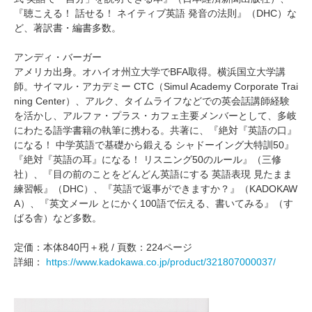
『聴こえる！ 話せる！ ネイティブ英語 発音の法則』（DHC）な
ど、著訳書・編書多数。
アンディ・バーガー
アメリカ出身。オハイオ州立大学でBFA取得。横浜国立大学講
師。サイマル・アカデミー CTC（Simul Academy Corporate Trai
ning Center）、アルク、タイムライフなどでの英会話講師経験
を活かし、アルファ・プラス・カフェ主要メンバーとして、多岐
にわたる語学書籍の執筆に携わる。共著に、『絶対『英語の口』
になる！ 中学英語で基礎から鍛える シャドーイング大特訓50』
『絶対『英語の耳』になる！ リスニング50のルール』（三修
社）、『目の前のことをどんどん英語にする 英語表現 見たまま
練習帳』（DHC）、『英語で返事ができますか？』（KADOKAW
A）、『英文メール とにかく100語で伝える、書いてみる』（す
ばる舎）など多数。
定価：本体840円＋税 / 頁数：224ページ
詳細：
https://www.kadokawa.co.jp/product/321807000037/