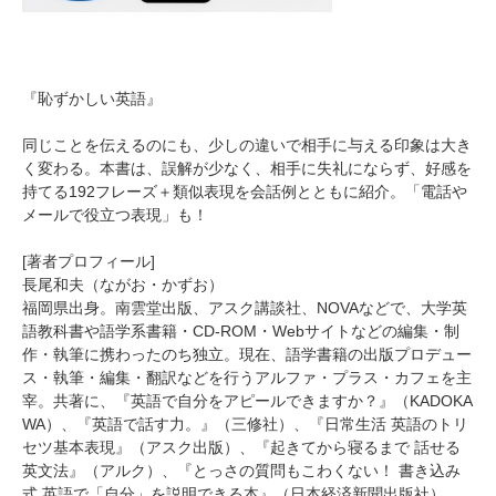
『恥ずかしい英語』
同じことを伝えるのにも、少しの違いで相手に与える印象は大き
く変わる。本書は、誤解が少なく、相手に失礼にならず、好感を
持てる192フレーズ＋類似表現を会話例とともに紹介。「電話や
メールで役立つ表現」も！
[著者プロフィール]
長尾和夫（ながお・かずお）
福岡県出身。南雲堂出版、アスク講談社、NOVAなどで、大学英
語教科書や語学系書籍・CD-ROM・Webサイトなどの編集・制
作・執筆に携わったのち独立。現在、語学書籍の出版プロデュー
ス・執筆・編集・翻訳などを行うアルファ・プラス・カフェを主
宰。共著に、『英語で自分をアピールできますか？』（KADOKA
WA）、『英語で話す力。』（三修社）、『日常生活 英語のトリ
セツ基本表現』（アスク出版）、『起きてから寝るまで 話せる
英文法』（アルク）、『とっさの質問もこわくない！ 書き込み
式 英語で「自分」を説明できる本』（日本経済新聞出版社）、