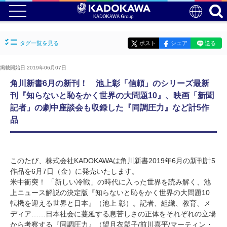
タグ一覧を見る
ポスト
シェア
送る
掲載開始日 2019年06月07日
角川新書6月の新刊！ 池上彰「信頼」のシリーズ最新
刊『知らないと恥をかく世界の大問題10』、映画「新聞
記者」の劇中座談会も収録した『同調圧力』など計5作
品
このたび、株式会社KADOKAWAは角川新書2019年6月の新刊計5
作品を6月7日（金）に発売いたします。
米中衝突！ 「新しい冷戦」の時代に入った世界を読み解く、池
上ニュース解説の決定版『知らないと恥をかく世界の大問題10
転機を迎える世界と日本』（池上 彰）。記者、組織、教育、メ
ディア……日本社会に蔓延する息苦しさの正体をそれぞれの立場
から考察する『同調圧力』（望月衣塑子/前川喜平/マーティン・