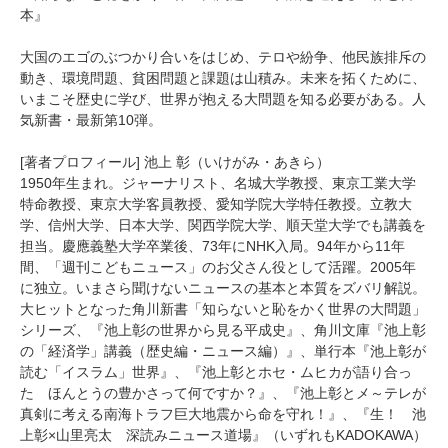
本』
大国のエゴのぶつかり合いをはじめ、テロや紛争、他民族排斥の
動き、環境問題、貧困問題と課題は山積み。未来を拓くために、
いまこそ歴史に学び、世界が抱える大問題を知る必要がある。人
気新書・最新第10弾。
[著者プロフィール] 池上 彰（いけがみ・あきら）
1950年生まれ。ジャーナリスト、名城大学教授、東京工業大学
特命教授、東京大学客員教授、愛知学院大学特任教授。立教大
学、信州大学、日本大学、関西学院大学、順天堂大学でも講義を
担当。慶應義塾大学卒業後、73年にNHK入局。94年から11年
間、「週刊こどもニュース」のお父さん役として活躍。2005年
に独立。いまさら聞けないニュースの基本と本質をズバリ解説。
大ヒットとなった角川新書「知らないと恥をかく世界の大問題」
シリーズ、『池上彰の世界から見る平成史』、角川文庫『池上彰
の「経済学」講義（歴史編・ニュース編）』、単行本『池上彰が
読む「イスラム」世界』、『池上彰とホセ・ムヒカが語り合っ
た ほんとうの豊かさって何ですか？』、『池上彰とメ～テレが
真剣に考える南海トラフ巨大地震から命を守れ！』、『生！ 池
上彰×山里亮太 深読みニュース道場』（いずれもKADOKAWA）