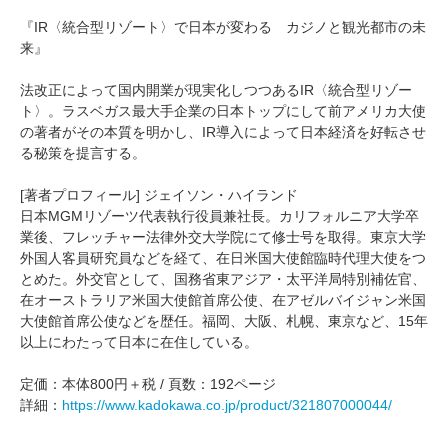
『IR〈統合型リゾート〉で日本が変わる カジノと観光都市の未
来』
法改正によって国内開業が現実化しつつあるIR〈統合型リゾー
ト〉。ラスベガス最大手企業の日本トップにして前アメリカ大使
の著者がその本質を明かし、IR導入によって日本経済を好転させ
る秘策を提言する。
[著者プロフィール] ジェイソン・ハイランド
日本MGMリゾーツ代表執行役員兼社長。カリフォルニア大学卒
業後、フレッチャー法律外交大学院にて修士号を取得。東京大学
外国人客員研究員などを経て、在日米国大使館臨時代理大使をつ
とめた。外交官として、国務省東アジア・太平洋局特別補佐官、
在オーストラリア米国大使館首席公使、在アゼルバイジャン米国
大使館首席公使などを歴任。福岡、大阪、札幌、東京など、15年
以上にわたって日本に在住している。
定価：本体800円＋税 / 頁数：192ページ
詳細：
https://www.kadokawa.co.jp/product/321807000044/