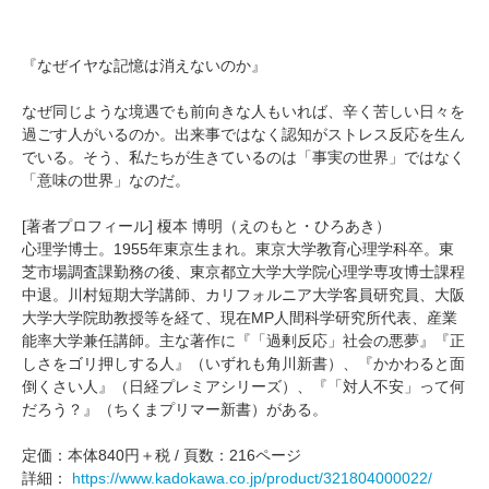
『なぜイヤな記憶は消えないのか』
なぜ同じような境遇でも前向きな人もいれば、辛く苦しい日々を
過ごす人がいるのか。出来事ではなく認知がストレス反応を生ん
でいる。そう、私たちが生きているのは「事実の世界」ではなく
「意味の世界」なのだ。
[著者プロフィール] 榎本 博明（えのもと・ひろあき）
心理学博士。1955年東京生まれ。東京大学教育心理学科卒。東
芝市場調査課勤務の後、東京都立大学大学院心理学専攻博士課程
中退。川村短期大学講師、カリフォルニア大学客員研究員、大阪
大学大学院助教授等を経て、現在MP人間科学研究所代表、産業
能率大学兼任講師。主な著作に『「過剰反応」社会の悪夢』『正
しさをゴリ押しする人』（いずれも角川新書）、『かかわると面
倒くさい人』（日経プレミアシリーズ）、『「対人不安」って何
だろう？』（ちくまプリマー新書）がある。
定価：本体840円＋税 / 頁数：216ページ
詳細：
https://www.kadokawa.co.jp/product/321804000022/