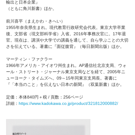
輸出と日本企業』
（ともに角川新書）ほか。
前川喜平（まえかわ・きへい）
1955年奈良県生まれ。現代教育行政研究会代表。東京大学卒業
後、文部省（現文部科学省）入省。2016年事務次官に。17年退
官。現在は、講演や大学での講義を通して、自ら学ぶことの大切
さを伝えている。著書に『面従腹背』（毎日新聞出版）ほか。
マーティン・ファクラー
1966年アメリカ・アイオワ州生まれ。AP通信社北京支局、ウォ
ール・ストリート・ジャーナル東京支局などを経て、2005年ニ
ューヨーク・タイムズへ。09～15年同東京支局長。著書に
『「本当のこと」を伝えない日本の新聞』（双葉新書）ほか。
定価：本体840円＋税 / 頁数：256ページ
詳細：
https://www.kadokawa.co.jp/product/321812000882/