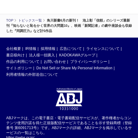
TOP
トピックス一覧
角川新書6月の新刊！ 池上彰「信頼」のシリーズ最新
刊『知らないと恥をかく世界の大問題10』、映画「新聞記者」の劇中座談会も収録
した『同調圧力』など計5作品
会社概要
IR情報
採用情報
広告について
ライセンスについて
書店様向け
法人様一括購入
KADOKAWAグループ
作品の利用について
お問い合わせ
プライバシーポリシー
サイトポリシー
Do Not Sell or Share My Personal Information
利用者情報の外部送信について
ABJマークは、この電子書店・電子書籍配信サービスが、著作権者からコン
テンツ使用許諾を得た正規版配信サービスであることを示す登録商標（登録
番号 第6091713号）です。ABJマークの詳細、ABJマークを掲示しているサ
ービスの一覧はこちら。
https://aebs.or.jp/