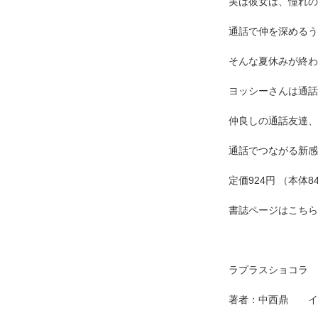
実は彼女は、憧れの
通話で仲を深めるう
そんな夏休みが終わ
ヨッシーさんは通話
仲良しの通話友達、
通話でつながる新感
定価924円 （本体8
書誌ページはこち
ラプラスショコラ
著者：中西鼎 イ