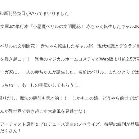
文庫J新刊発売日がやってまいりました！
F文庫Jの単行本『小悪魔ベリルの文明開花！ 赤ちゃん転生したギャル
ベリルの文明開花！ 赤ちゃん転生したギャルJK、現代知識とデタラメ
を巻き起こす！ 異色のマジカルホームコメディがWeb版より約2.5
ーガ家に、一人の赤ちゃんが誕生した。名前はベリル。まだひとりでは
っちねー。あーしの手伝いしてもらうし」
喋りだし、魔法の腕前も天才的！！ しかもこの娘、どうやら前世では”
んが異世界で巻き起こす大旋風を見逃すな！
アーティスト原作＆プロデュース楽曲のノベライズ、待望の続刊が登場
だくさん！