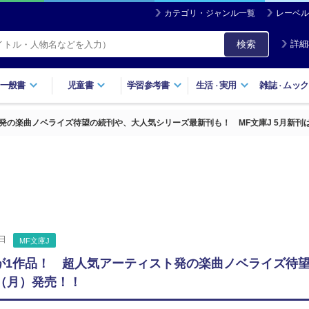
カテゴリ・ジャンル一覧
レーベル
検索
詳細
一般書
児童書
学習参考書
生活
実用
雑誌
ムック
・
・
発の楽曲ノベライズ待望の続刊や、大人気シリーズ最新刊も！ MF文庫J 5月新刊は
日
MF文庫J
が1作品！ 超人気アーティスト発の楽曲ノベライズ待望
日（月）発売！！