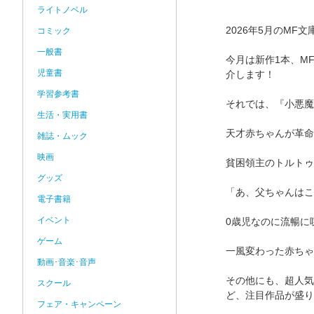
ライトノベル
2026年5月のMF
コミック
一般書
今月は新作1本、M
児童書
介します！
学習参考書
それでは、『小悪魔
生活・実用書
天才赤ちゃんが革命
雑誌・ムック
映画
貧困領主のトルトゥ
グッズ
「あ、父ちゃんはこ
電子書籍
イベント
0歳児なのに流暢に
ゲーム
一風変わった赤ちゃ
動画･音楽･音声
その他にも、超人気
スクール
ど、注目作品が盛り
フェア・キャンペーン