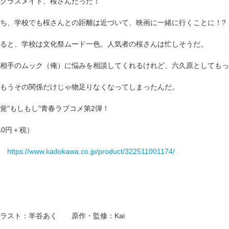
クラスメイト、桜さんだった！
ち、学校でも桜さんとの距離は近づいて、映画に一緒に行くことに！?
ると、学校は文化祭ムード一色。人気者の桜さんは忙しそうだ。
相手のムック（俺）に悩みを相談してくれるけれど、六久原としてもっ
もうその関係だけじゃ物足りなくなってしまったんだ。
覚"もしもし"青春ラブコメ第2弾！
40円＋税）
ら
https://www.kadokawa.co.jp/product/322511001174/
ラスト：羊谷あく 原作・監修：Kai