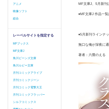
MF文庫J、5月新刊
アニメ
映像ソフト
♦MF文庫J 作品
総合
♦5月新刊ラインナ
レーベルサイトを指定する
MFブックス
無口な俺が深夜に通
MF文庫J
著者：六畳のえる
角川ビーンズ文庫
角川ルビー文庫
月刊コミックアライブ
月刊コミックジーン
月刊コミック電撃大王
月刊コミックフラッパー
シルフコミックス