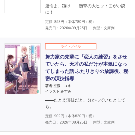
運命よ、跪け――衝撃の大ヒット曲が小説
に！
定価
858
円（本体
780
円＋税）
発売日：2026年09月25日
判型：文庫判
ライトノベル
努力家の先輩に『恋人の練習』をさせ
ていたら、天才の私だけが本気になっ
てしまった話 ふたりきりの放課後、秘
密の演技指導
著者 空洞 ユキ
イラスト みすみ
――たとえ演技だと、分かっていたとして
も。
定価
902
円（本体
820
円＋税）
発売日：2026年08月25日
判型：文庫判