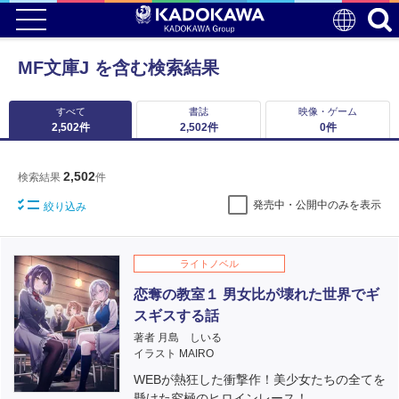
MF文庫J を含む検索結果
すべて
書誌
映像・ゲーム
2,502
件
2,502
件
0
件
2,502
検索結果
件
発売中・公開中のみを表示
絞り込み
ライトノベル
恋奪の教室１ 男女比が壊れた世界でギ
スギスする話
著者 月島 しいる
イラスト MAIRO
WEBが熱狂した衝撃作！美少女たちの全てを
懸けた究極のヒロインレース！