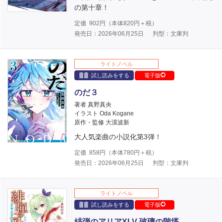
の第十章！
定価
902
円（本体
820
円＋税）
発売日：2026年06月25日
判型：文庫判
ライトノベル
試し読みをする
電子版
のだ３
著者 真野真央
イラスト Oda Kogane
原作・監修 大漠波新
大人気楽曲の小説化第3弾！
定価
858
円（本体
780
円＋税）
発売日：2026年06月25日
判型：文庫判
ライトノベル
試し読みをする
電子版
緋弾のアリアXLV 玻璃の階塔