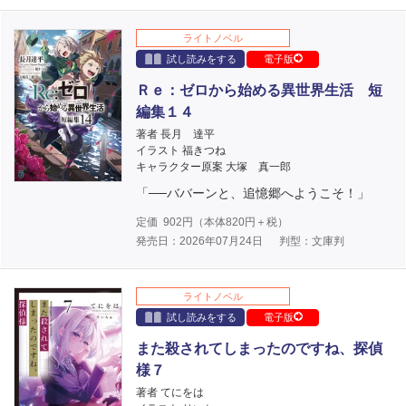
ライトノベル
試し読みをする
電子版
Ｒｅ：ゼロから始める異世界生活 短
編集１４
著者 長月 達平
イラスト 福きつね
キャラクター原案 大塚 真一郎
「──ババーンと、追憶郷へようこそ！」
定価
902
円（本体
820
円＋税）
発売日：2026年07月24日
判型：文庫判
ライトノベル
試し読みをする
電子版
また殺されてしまったのですね、探偵
様７
著者 てにをは