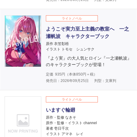
ライトノベル
ようこそ実力至上主義の教室へ 一之
瀬帆波 キャラクターブック
原作 衣笠彰梧
イラスト トモセ シュンサク
『よう実』の大人気ヒロイン『一之瀬帆波』
のキャラクターブックが登場！
定価
935
円（本体
850
円＋税）
発売日：2026年09月25日
判型：文庫判
ライトノベル
いますぐ輪廻
原作・監修 なきそ
原作・監修・イラスト channel
著者 壱日千次
イラスト アマネ レイ