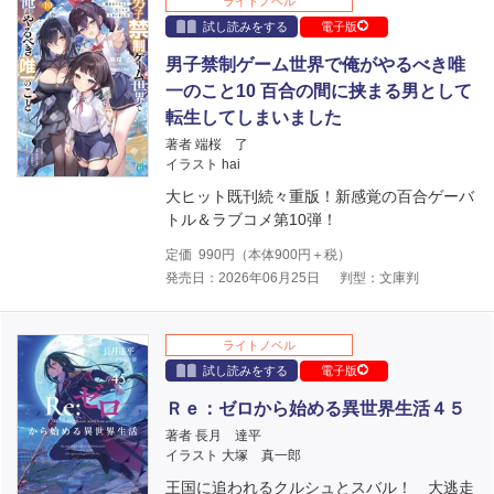
ライトノベル
試し読みをする
電子版
男子禁制ゲーム世界で俺がやるべき唯
一のこと10 百合の間に挟まる男として
転生してしまいました
著者 端桜 了
イラスト hai
大ヒット既刊続々重版！新感覚の百合ゲーバ
トル＆ラブコメ第10弾！
定価
990
円（本体
900
円＋税）
発売日：2026年06月25日
判型：文庫判
ライトノベル
試し読みをする
電子版
Ｒｅ：ゼロから始める異世界生活４５
著者 長月 達平
イラスト 大塚 真一郎
王国に追われるクルシュとスバル！ 大逃走