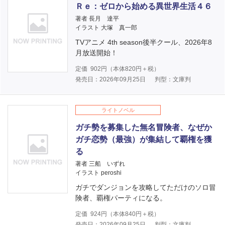
Ｒｅ：ゼロから始める異世界生活４６
著者 長月 達平
イラスト 大塚 真一郎
TVアニメ 4th season後半クール、2026年8
月放送開始！
定価
902
円（本体
820
円＋税）
発売日：2026年09月25日
判型：文庫判
ライトノベル
ガチ勢を募集した無名冒険者、なぜか
ガチ恋勢（最強）が集結して覇権を獲
る
著者 三船 いずれ
イラスト peroshi
ガチでダンジョンを攻略してただけのソロ冒
険者、覇権パーティになる。
定価
924
円（本体
840
円＋税）
発売日：2026年09月25日
判型：文庫判