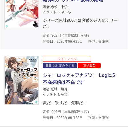
著者 赤松 中学
イラスト こぶいち
シリーズ累計900万部突破の超人気シリー
ズ！
定価
902
円（本体
820
円＋税）
発売日：2026年06月25日
判型：文庫判
ライトノベル
試し読みをする
電子版
シャーロック＋アカデミー Logic.5
不在探偵は不在です
著者 紙城 境介
イラスト しらび
夏だ！祭りだ！冤罪だ！
定価
946
円（本体
860
円＋税）
発売日：2026年06月25日
判型：文庫判