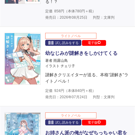
る！？
定価
858
円（本体
780
円＋税）
発売日：2026年08月25日
判型：文庫判
ライトノベル
試し読みをする
電子版
幼なじみが謎解きをしかけてくる
著者 雨露山鳥
イラスト チェリ子
謎解きクリエイターが送る、本格“謎解き”ラ
イトノベル！
定価
924
円（本体
840
円＋税）
発売日：2026年07月24日
判型：文庫判
ライトノベル
試し読みをする
電子版
お姉さん派の俺がなぜちっちゃい君を