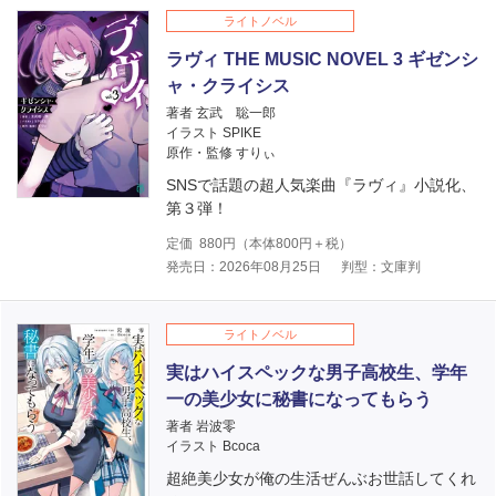
ライトノベル
ラヴィ THE MUSIC NOVEL 3 ギゼンシ
ャ・クライシス
著者 玄武 聡一郎
イラスト SPIKE
原作・監修 すりぃ
SNSで話題の超人気楽曲『ラヴィ』小説化、
第３弾！
定価
880
円（本体
800
円＋税）
発売日：2026年08月25日
判型：文庫判
ライトノベル
実はハイスペックな男子高校生、学年
一の美少女に秘書になってもらう
著者 岩波零
イラスト Bcoca
超絶美少女が俺の生活ぜんぶお世話してくれ