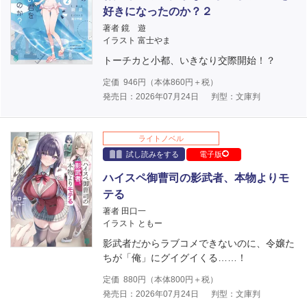
好きになったのか？２
著者 鏡 遊
イラスト 富士やま
トーチカと小都、いきなり交際開始！？
定価
946
円（本体
860
円＋税）
発売日：2026年07月24日
判型：文庫判
ライトノベル
試し読みをする
電子版
ハイスペ御曹司の影武者、本物よりモ
テる
著者 田口一
イラスト ともー
影武者だからラブコメできないのに、令嬢た
ちが「俺」にグイグイくる……！
定価
880
円（本体
800
円＋税）
発売日：2026年07月24日
判型：文庫判