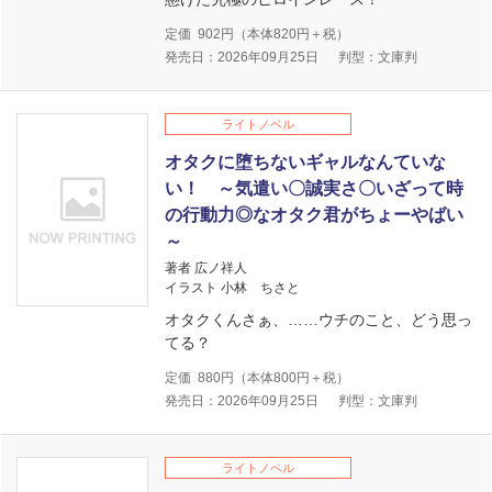
定価
902
円（本体
820
円＋税）
発売日：2026年09月25日
判型：文庫判
ライトノベル
オタクに堕ちないギャルなんていな
い！ ～気遣い〇誠実さ〇いざって時
の行動力◎なオタク君がちょーやばい
～
著者 広ノ祥人
イラスト 小林 ちさと
オタクくんさぁ、……ウチのこと、どう思っ
てる？
定価
880
円（本体
800
円＋税）
発売日：2026年09月25日
判型：文庫判
ライトノベル