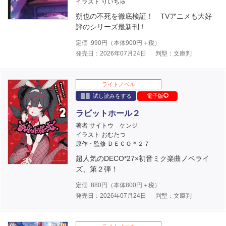
イラスト りいちゅ
朔也の不死を徹底検証！ TVアニメも大好
評のシリーズ最新刊！
定価
990
円（本体
900
円＋税）
発売日：2026年07月24日
判型：文庫判
ライトノベル
試し読みをする
電子版
ラビットホール２
著者 サイトウ ケンジ
イラスト おむたつ
原作・監修 ＤＥＣＯ＊２７
超人気のDECO*27×初音ミク楽曲ノベライ
ズ、第２弾！
定価
880
円（本体
800
円＋税）
発売日：2026年07月24日
判型：文庫判