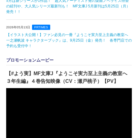
5月は新シリーズが1作品！ 超人気アーティスト発の楽曲ノベライズ待望
の続刊や、大人気シリーズ最新刊も！ MF文庫J 5月新刊は5月25日（月）
発売！！
2026年05月13日
PRTIMES
【イラスト大公開！】ファン必見の一冊『ようこそ実力至上主義の教室へ
一之瀬帆波 キャラクターブック』は、9月25日（金）発売！ 各専門店での
予約も受付中！
プロモーションムービー
【#よう実】MF文庫J『ようこそ実力至上主義の教室へ
３年生編』４巻告知映像（CV：瀬戸桃子）【PV】