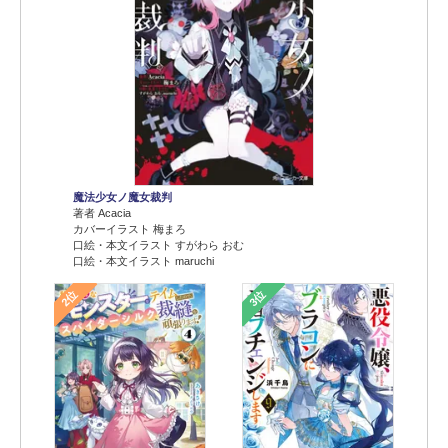
魔法少女ノ魔女裁判
著者 Acacia
カバーイラスト 梅まろ
口絵・本文イラスト すがわら おむ
口絵・本文イラスト maruchi
2位
3位