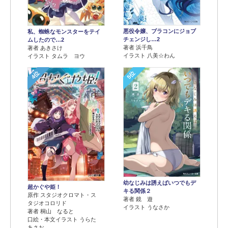
悪役令嬢、ブラコンにジョブ
私、蜘蛛なモンスターをテイ
チェンジし…2
ムしたので…2
著者 浜千鳥
著者 あきさけ
イラスト 八美☆わん
イラスト タムラ ヨウ
4位
5位
幼なじみは誘えばいつでもデ
超かぐや姫！
キる関係２
原作 スタジオクロマト・ス
著者 鏡 遊
タジオコロリド
イラスト うなさか
著者 桐山 なると
口絵・本文イラスト うらた
あさお