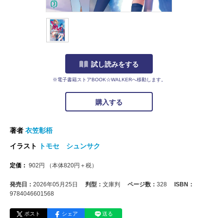
試し読みをする
※電子書籍ストアBOOK☆WALKERへ移動します。
購入する
著者
衣笠彰梧
イラスト
トモセ シュンサク
定価：
902
円
（本体
820
円＋税）
発売日：
2026年05月25日
判型：
文庫判
ページ数：
328
ISBN：
9784046601568
ポスト
シェア
送る