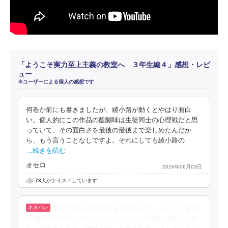
「ようこそ実力至上主義の教室へ ３年生編４」感想・レビ
ュー
※ユーザーによる個人の感想です
何巻か前にも書きましたが、綾小路が動くとやはり面白
い。個人的にこの作品の醍醐味は生徒同士の心理戦だと思
っていて、その面白さを最後の最後まで楽しめたんだか
ら、もう言うことなしですよ。それにしても綾小路の
…続きを読む
オセロ
2026年06月03日
73
人がナイス！しています
最後の無人島試験はまだ終わらず、トークン収集
特別試験が開幕。懐かしいメンバーとの過酷な試験は、新