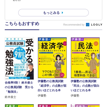
もっとみる
こちらもおすすめ
Recommended by
伊藤塾の公務員試験
伊藤塾の公務員試験
合格率9割！ 鈴木俊士
「経済学」の点数が面
「民法」の点数が面白
の公務員試験 受かる
白いほどとれる本
いほどとれる本
「勉強法」
伊藤塾
伊藤塾
鈴木俊士