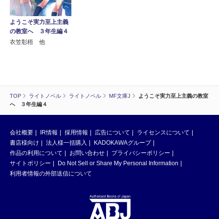
ようこそ実力至上主義
の教室へ ３年生編４
衣笠彰梧 他
TOP
ライトノベル
ライトノベル
MF文庫J
ようこそ実力至上主義の教室
へ ３年生編４
会社概要
IR情報
採用情報
広告について
ライセンスについて
書店様向け
法人様一括購入
KADOKAWAグループ
作品の利用について
お問い合わせ
プライバシーポリシー
サイトポリシー
Do Not Sell or Share My Personal Information
利用者情報の外部送信について