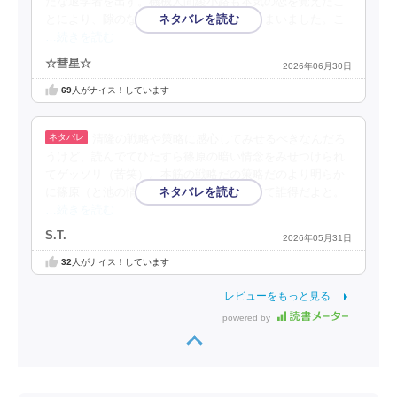
たな退学者を出す。機械人間綾小路も本気の恋を覚えたこ
とにより、隙のない最強ではなくなってしまいました。こ
…続きを読む
☆彗星☆
2026年06月30日
69
人がナイス！しています
清隆の戦略や策略に感心してみせるべきなんだろ
うけど、読んでてひたすら篠原の暗い情念をみせつけられ
てゲッソリ（苦笑）。本筋の戦略だの策略だのより明らか
に篠原（と池の情けなさ）が悪目立ちしてて誰得だよと。
…続きを読む
S.T.
2026年05月31日
32
人がナイス！しています
レビューをもっと見る
powered by