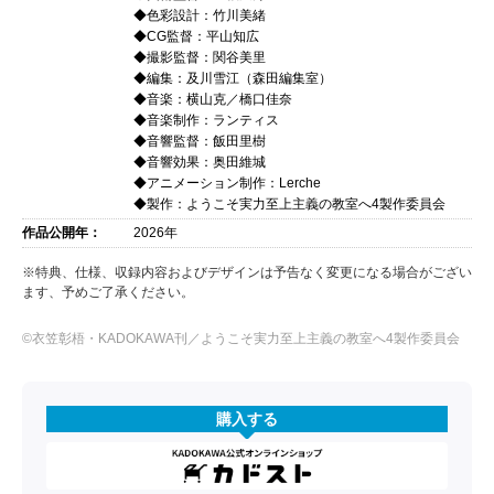
◆色彩設計：竹川美緒
◆CG監督：平山知広
◆撮影監督：関谷美里
◆編集：及川雪江（森田編集室）
◆音楽：横山克／橋口佳奈
◆音楽制作：ランティス
◆音響監督：飯田里樹
◆音響効果：奥田維城
◆アニメーション制作：Lerche
◆製作：ようこそ実力至上主義の教室へ4製作委員会
作品公開年：
2026年
※特典、仕様、収録内容およびデザインは予告なく変更になる場合がござい
ます、予めご了承ください。
©衣笠彰梧・KADOKAWA刊／ようこそ実力至上主義の教室へ4製作委員会
購入する