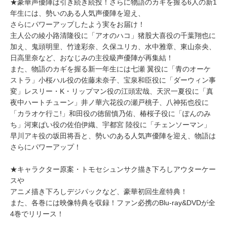
★豪華声優陣は引き続き続投！さらに物語のカギを握る6人の新1
年生には、勢いのある人気声優陣を迎え、
さらにパワーアップしたよう実をお届け！
主人公の綾小路清隆役に「アオのハコ」猪股大喜役の千葉翔也に
加え、鬼頭明里、竹達彩奈、久保ユリカ、水中雅章、東山奈央、
日高里奈など、おなじみの主役級声優陣が再集結！
また、物語のカギを握る新一年生には七瀬 翼役に「青のオーケ
ストラ」小桜ハル役の佐藤未奈子、宝泉和臣役に「ダーウィン事
変」レスリー・K・リップマン役の江頭宏哉、天沢一夏役に「真
夜中ハートチューン」井ノ華六花役の瀬戸桃子、八神拓也役に
「カラオケ行こ!」和田役の徳留慎乃佑、椿桜子役に「ぽんのみ
ち」河東ぱい役の佐伯伊織、宇都宮 陸役に「チェンソーマン」
早川アキ役の坂田将吾と、勢いのある人気声優陣を迎え、物語は
さらにパワーアップ！
★キャラクター原案・トモセシュンサク描き下ろしアウターケー
スや
アニメ描き下ろしデジパックなど、豪華初回生産特典！
また、各巻には映像特典を収録！ファン必携のBlu-ray&DVDが全
4巻でリリース！