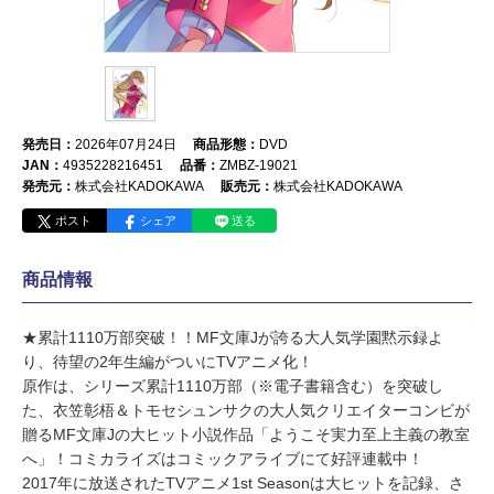
発売日：
2026年07月24日
商品形態：
DVD
JAN：
4935228216451
品番：
ZMBZ-19021
発売元：
株式会社KADOKAWA
販売元：
株式会社KADOKAWA
ポスト
シェア
送る
商品情報
★累計1110万部突破！！MF文庫Jが誇る大人気学園黙示録よ
り、待望の2年生編がついにTVアニメ化！
原作は、シリーズ累計1110万部（※電子書籍含む）を突破し
た、衣笠彰梧＆トモセシュンサクの大人気クリエイターコンビが
贈るMF文庫Jの大ヒット小説作品「ようこそ実力至上主義の教室
へ」！コミカライズはコミックアライブにて好評連載中！
2017年に放送されたTVアニメ1st Seasonは大ヒットを記録、さ