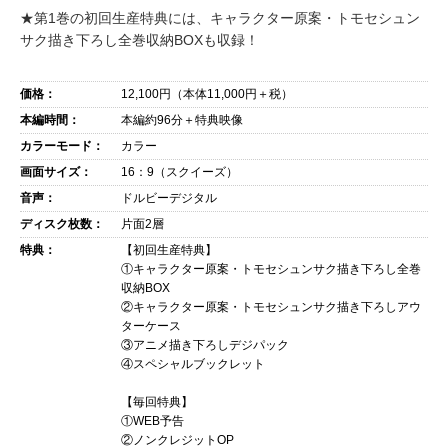
★第1巻の初回生産特典には、キャラクター原案・トモセシュン
サク描き下ろし全巻収納BOXも収録！
価格：
12,100
円（本体
11,000
円＋税）
本編時間：
本編約96分＋特典映像
カラーモード：
カラー
画面サイズ：
16：9（スクイーズ）
音声：
ドルビーデジタル
ディスク枚数：
片面2層
特典：
【初回生産特典】
①キャラクター原案・トモセシュンサク描き下ろし全巻
収納BOX
②キャラクター原案・トモセシュンサク描き下ろしアウ
ターケース
③アニメ描き下ろしデジパック
④スペシャルブックレット
【毎回特典】
①WEB予告
②ノンクレジットOP