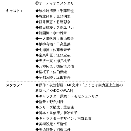
③オーディオコメンタリー
キャスト：
◆綾小路清隆：千葉翔也
◆堀北鈴音：鬼頭明里
◆軽井沢恵：竹達彩奈
◆櫛田桔梗：久保ユリカ
◆龍園翔：水中雅章
◆一之瀬帆波：東山奈央
◆坂柳有栖：日高里菜
◆七瀬翼：佐藤未奈子
◆宝泉和臣：江頭宏哉
◆天沢一夏：瀬戸桃子
◆八神拓也：徳留慎乃佑
◆椿桜子：佐伯伊織
◆宇都宮陸：坂田将吾
スタッフ：
◆原作：衣笠彰梧（MF文庫J「ようこそ実力至上主義の
教室へ／KADOKAWA刊）
◆キャラクター原案：トモセシュンサク
◆監督：野亦則行
◆シリーズ構成：重信康
◆脚本：重信康／勝冶京子
◆キャラクターデザイン：河野真貴
◆美術設定：平柳悟
◆美術監督：羽根広舟