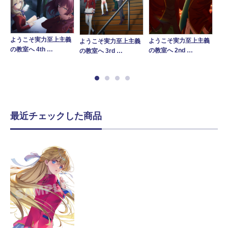
ようこそ実力至上主義
よ
ようこそ実力至上主義
ようこそ実力至上主義
義
の教室へ 4th …
の
の教室へ 2nd …
の教室へ 3rd …
最近チェックした商品