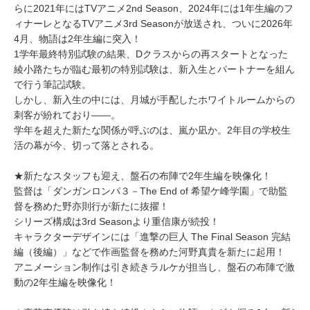
らに2021年にはTVアニメ2nd Season、2024年には1年生編のフ
ィナーレとなるTVアニメ3rd Seasonが放送され、ついに2026年
4月、物語は2年生編に突入！
1学年最終特別試験の結果、Dクラスからの再スタートとなった
綾小路たちが臨む最初の特別試験は、新入生とパートナーを組ん
で行う筆記試験。
しかし、新入生の中には、月城が手配したホワイトルームからの
刺客が紛れており――。
学年を超えた新たな関係が呼ぶのは、嵐か凪か。2年目の学校生
活の幕が今、切って落とされる。
★新たなスタッフも迎え、盤石の布陣で2年生編を映像化！
監督は「ダンガンロンパ３－The End of 希望ケ峰学園」で助監
督を務めた野亦則行が新たに抜擢！
シリーズ構成は3rd Seasonより重信康が続投！
キャラクターデザインには「進撃の巨人 The Final Season 完結
編（後編）」などで作画監督を務めた河野真貴を新たに起用！
アニメーション制作は引き続きラルケが担当し、盤石の布陣で激
動の2年生編を映像化！