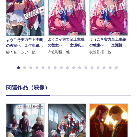
ようこそ実力至上主義
ようこそ実力至上主義
ようこそ実力至上主義
よ
義
の教室へ 一之瀬帆…
の教室へ 一之瀬帆…
の教室へ ２年生編…
の
衣笠彰梧 他
衣笠彰梧 他
紗々音 シア 他
駒
関連作品（映像）