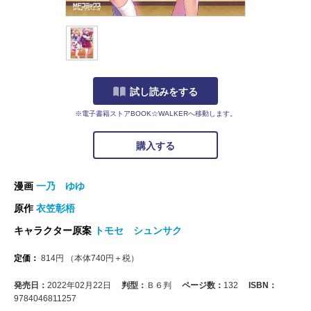
試し読みをする
※電子書籍ストアBOOK☆WALKERへ移動します。
購入する
漫画
一乃 ゆゆ
原作
衣笠彰梧
キャラクター原案
トモセ シュンサク
定価：
814
円
（本体
740
円＋税）
発売日：
2022年02月22日
判型：
Ｂ６判
ページ数：
132
ISBN：
9784046811257