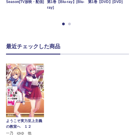
第1
Season[TV放映・配信]
第1巻【Blu-ray】[Blu-
第1巻【DVD】[DVD]
信]
[Bl
ray]
最近チェックした商品
ようこそ実力至上主義
の教室へ １２
一乃 ゆゆ 他