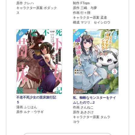
原作 クレハ
制作 FTops
キャラクター原案 ボダック
原作 三嶋 与夢
ス
作画 行々狸
キャラクター原案 孟達
構成 マツリ セイシロウ
4位
5位
不老不死少女の苗床旅行記
私、蜘蛛なモンスターをテイ
５
ムしたので…2
漫画 ふじはん
作画 さんねこ
原作 ルナ・ウサギ
原作 あきさけ
キャラクター原案 タムラ
ヨウ