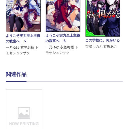
ようこそ実力至上主義
ようこそ実力至上主義
この学校に、何かいる
の教室へ ６
の教室へ ５
百瀬しのぶ 有坂あこ
一乃ゆゆ 衣笠彰梧 ト
一乃ゆゆ 衣笠彰梧 ト
モセシュンサク
モセシュンサク
関連作品