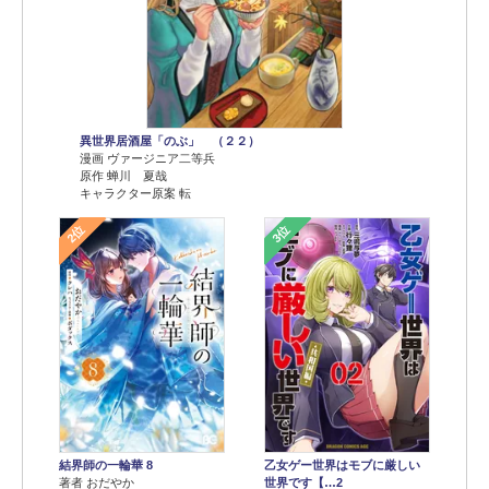
異世界居酒屋「のぶ」 （２２）
漫画 ヴァージニア二等兵
原作 蝉川 夏哉
キャラクター原案 転
2位
3位
結界師の一輪華 8
乙女ゲー世界はモブに厳しい
著者 おだやか
世界です【…2