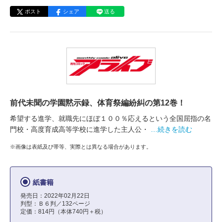
ポスト
シェア
送る
前代未聞の学園黙示録、体育祭編紛糾の第12巻！
希望する進学、就職先にほぼ１００％応えるという全国屈指の名
門校・高度育成高等学校に進学した主人公・
…続きを読む
※画像は表紙及び帯等、実際とは異なる場合があります。
紙書籍
発売日：2022年02月22日
判型：Ｂ６判／132ページ
定価：814円（本体740円＋税）