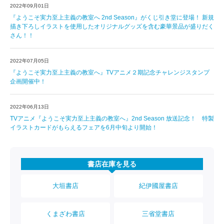
2022年09月01日
『ようこそ実力至上主義の教室へ 2nd Season』がくじ引き堂に登場！ 新規
描き下ろしイラストを使用したオリジナルグッズを含む豪華景品が盛りだく
さん！！
2022年07月05日
『ようこそ実力至上主義の教室へ』TVアニメ２期記念チャレンジスタンプ
企画開催中！
2022年06月13日
TVアニメ『ようこそ実力至上主義の教室へ』2nd Season 放送記念！ 特製
イラストカードがもらえるフェアを6月中旬より開始！
書店在庫を見る
大垣書店
紀伊國屋書店
くまざわ書店
三省堂書店