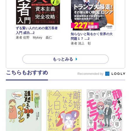
ずる賢い人のための億万長者
入門 成功…2
知らないと恥をかく世界の大
著者 佐野 Mykey 義仁
問題１７ …2
著者 池上 彰
もっとみる
こちらもおすすめ
Recommended by