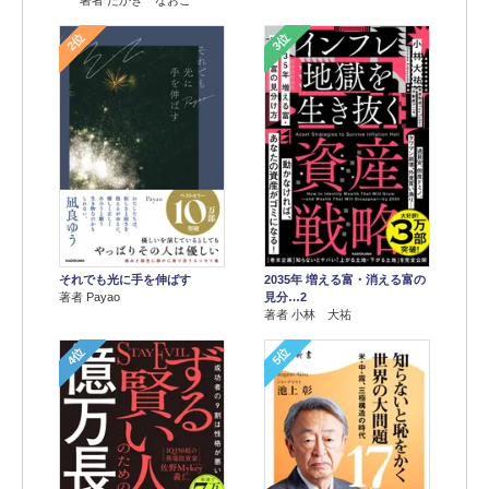
著者 たかぎ なおこ
2位
3位
それでも光に手を伸ばす
2035年 増える富・消える富の
著者 Payao
見分…2
著者 小林 大祐
4位
5位