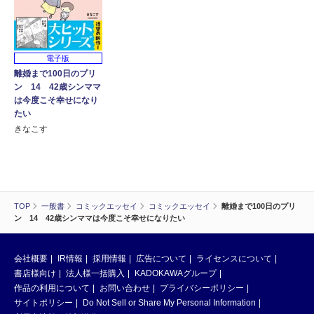
電子版
離婚まで100日のプリ
ン 14 42歳シンママ
は今度こそ幸せになり
たい
きなこす
TOP
一般書
コミックエッセイ
コミックエッセイ
離婚まで100日のプリ
ン 14 42歳シンママは今度こそ幸せになりたい
会社概要
IR情報
採用情報
広告について
ライセンスについて
書店様向け
法人様一括購入
KADOKAWAグループ
作品の利用について
お問い合わせ
プライバシーポリシー
サイトポリシー
Do Not Sell or Share My Personal Information