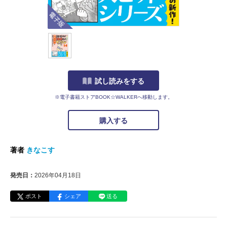
電子版
試し読みをする
※電子書籍ストアBOOK☆WALKERへ移動します。
購入する
著者
きなこす
発売日：
2026年04月18日
ポスト
シェア
送る