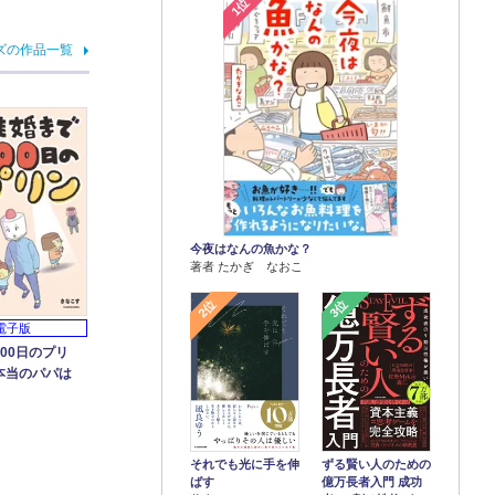
1位
ズの作品一覧
今夜はなんの魚かな？
著者 たかぎ なおこ
2位
3位
電子版
00日のプリ
本当のパパは
それでも光に手を伸
ずる賢い人のための
ばす
億万長者入門 成功