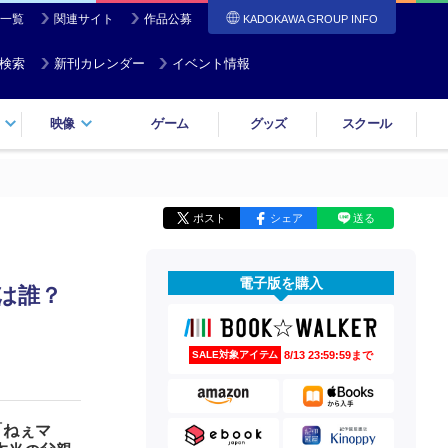
一覧
関連サイト
作品公募
KADOKAWA GROUP INFO
検索
新刊カレンダー
イベント情報
映像
ゲーム
グッズ
スクール
ポスト
シェア
送る
電子版を購入
は誰？
8/13 23:59:59まで
SALE対象アイテム
「ねぇマ