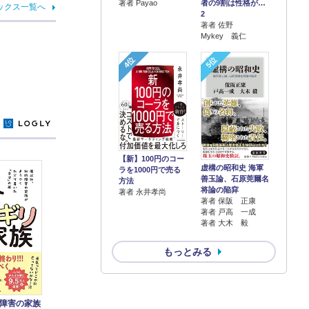
著者 Payao
者の9割は性格が…
ックス一覧へ
2
著者 佐野
Mykey 義仁
4位
5位
y
【新】100円のコー
虚構の昭和史 海軍
ラを1000円で売る
善玉論、石原莞爾名
方法
将論の陥穽
著者 永井孝尚
著者 保阪 正康
著者 戸高 一成
著者 大木 毅
もっとみる
障害の家族