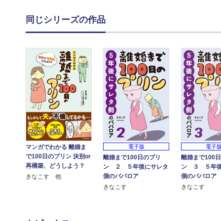
同じシリーズの作品
マンガでわかる 離婚ま
電子版
電子
で100日のプリン 決別or
離婚まで100日のプリ
離婚まで100
再構築、どうしよう？
ン ２ ５年後にサレタ
ン ３ ５年
側のババロア
側のババロア
きなこす 他
きなこす
きなこす