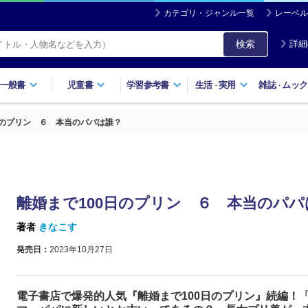
カテゴリ・ジャンル一覧
レーベル
検索
詳細
一般書
児童書
学習参考書
生活
実用
雑誌
ムック
・
・
日のプリン ６ 本当のパパは誰？
離婚まで100日のプリン ６ 本当のパパ
著者
きなこす
発売日：
2023年10月27日
電子書店で爆発的人気『離婚まで100日のプリン』続編！