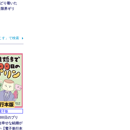
どり着いた
 限界ギリ
こす」で検索
電子版
00日のプリ
は幸せな結婚が
い【電子単行本