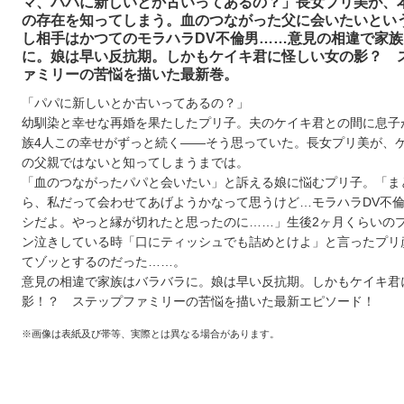
マ、パパに新しいとか古いってあるの？」長女プリ美が、
の存在を知ってしまう。血のつながった父に会いたいとい
し相手はかつてのモラハラDV不倫男……意見の相違で家
に。娘は早い反抗期。しかもケイキ君に怪しい女の影？ 
ァミリーの苦悩を描いた最新巻。
「パパに新しいとか古いってあるの？」
幼馴染と幸せな再婚を果たしたプリ子。夫のケイキ君との間に息子
族4人この幸せがずっと続く――そう思っていた。長女プリ美が、
の父親ではないと知ってしまうまでは。
「血のつながったパパと会いたい」と訴える娘に悩むプリ子。「ま
ら、私だって会わせてあげようかなって思うけど…モラハラDV不
シだよ。やっと縁が切れたと思ったのに……」生後2ヶ月くらいの
ン泣きしている時「口にティッシュでも詰めとけよ」と言ったプリ
てゾッとするのだった……。
意見の相違で家族はバラバラに。娘は早い反抗期。しかもケイキ君
影！？ ステップファミリーの苦悩を描いた最新エピソード！
※画像は表紙及び帯等、実際とは異なる場合があります。