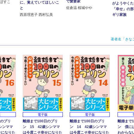
で愛妻家
崎ぼすこ
に、覚えていてほしいこ
がようやくた
佐倉温 桜城やや
と
「幸せ」の形
ギリ家族
西原理恵子 西村弘美
著者名「きな
版
電子版
電子版
日のプリ
離婚まで100日のプリ
離婚まで100日のプリ
離婚まで1
歳シンママ
ン 15 42歳シンママ
ン 14 42歳シンママ
ン 僕に
せになりた
は今度こそ幸せになりた
は今度こそ幸せになりた
わからな