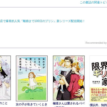
この書誌の関連トピ
店で爆発的人気『離婚まで100日のプリン』新シリーズ配信開始！
Recommended b
のこと
極道さんは愛されるパパ
女の子が生きていくとき
僕以外、知的