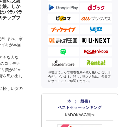
本当の父親
う娘。しか
族はバラバラ
ステップフ
が生まれ、家
ケイキが本当
ともな人な
倫のロクデナ
プリ美がギャ
※書店によって現在在庫や取り扱いがない場
彦を思い出し
合がございます。詳しい購入方法は、各書店
のサイトにてご確認ください。
に怪しい女の
本 （一般書）
ベストセラーランキング
KADOKAWA調べ