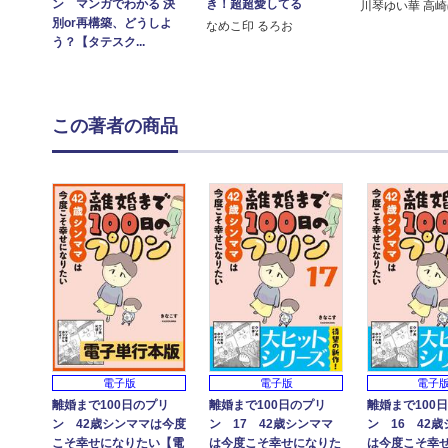
ン マンガでわかる 決
き！超超愛してる
川琴ゆい華 高
別or再構築、どうしよ
なめこ印 るろお
う？【タテスク...
この著者の商品
電子版
電子版
電子
離婚まで100日のプリ
離婚まで100日のプリ
離婚まで100
ン 42歳シンママは今度
ン 17 42歳シンママ
ン 16 42
こそ幸せになりたい【電
は今度こそ幸せになりた
は今度こそ幸