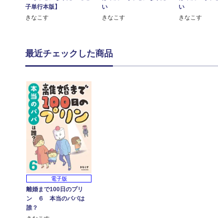
子単行本版】
い
い
きなこす
きなこす
きなこす
最近チェックした商品
電子版
離婚まで100日のプリ
ン ６ 本当のパパは
誰？