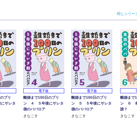
同じシリー
版
電子版
電子版
日のプリ
離婚まで100日のプリ
離婚まで100日のプリ
離婚まで1
後にサレタ
ン ４ ５年後にサレタ
ン ５ ５年後にサレタ
ン ６ 
側のババロア
側のババロア
誰？
きなこす
きなこす
きなこす