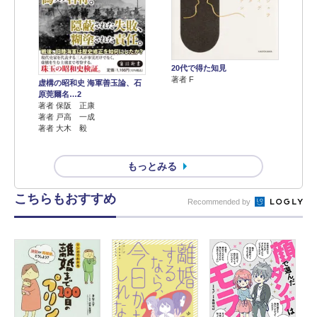
20代で得た知見
著者 F
虚構の昭和史 海軍善玉論、石
原莞爾名…2
著者 保阪 正康
著者 戸高 一成
著者 大木 毅
もっとみる
こちらもおすすめ
Recommended by