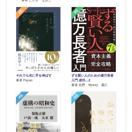
著者 たかぎ なおこ
2位
3位
それでも光に手を伸ばす
ずる賢い人のための億万長者
著者 Payao
入門 成功…2
著者 佐野 Mykey 義仁
4位
5位