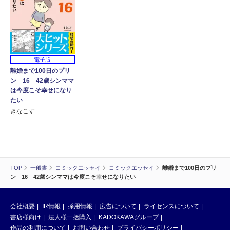
電子版
離婚まで100日のプリ
ン 16 42歳シンママ
は今度こそ幸せになり
たい
きなこす
TOP
一般書
コミックエッセイ
コミックエッセイ
離婚まで100日のプリ
ン 16 42歳シンママは今度こそ幸せになりたい
会社概要
IR情報
採用情報
広告について
ライセンスについて
書店様向け
法人様一括購入
KADOKAWAグループ
作品の利用について
お問い合わせ
プライバシーポリシー