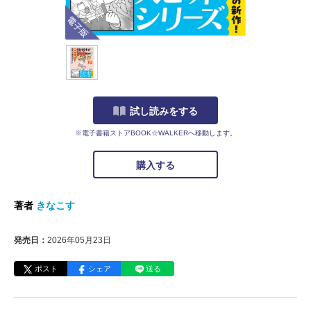
電子版
試し読みをする
※電子書籍ストアBOOK☆WALKERへ移動します。
購入する
著者
きなこす
発売日：
2026年05月23日
ポスト
シェア
送る