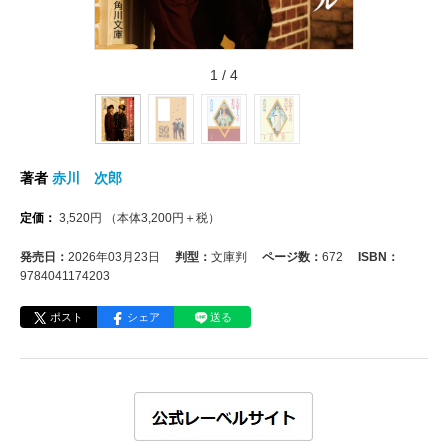
1
/
4
著者
赤川 次郎
定価：
3,520
円
（本体
3,200
円＋税）
発売日：
2026年03月23日
判型：
文庫判
ページ数：
672
ISBN：
9784041174203
ポスト
シェア
送る