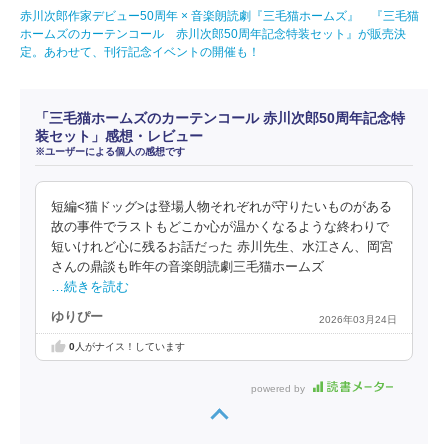
赤川次郎作家デビュー50周年 × 音楽朗読劇『三毛猫ホームズ』 『三毛猫
ホームズのカーテンコール 赤川次郎50周年記念特装セット』が販売決
定。あわせて、刊行記念イベントの開催も！
「三毛猫ホームズのカーテンコール 赤川次郎50周年記念特
装セット」感想・レビュー
※ユーザーによる個人の感想です
短編<猫ドッグ>は登場人物それぞれが守りたいものがある
故の事件でラストもどこか心が温かくなるような終わりで
短いけれど心に残るお話だった 赤川先生、水江さん、岡宮
さんの鼎談も昨年の音楽朗読劇三毛猫ホームズ
…続きを読む
ゆりぴー
2026年03月24日
0
人がナイス！しています
powered by