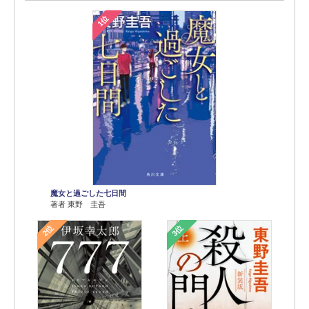
1位
魔女と過ごした七日間
著者 東野 圭吾
2位
3位