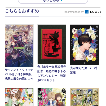
こちらもおすすめ
Recommended by
角川ホラー文庫30周年
光が死んだ夏 2 特
サイレント・ウィッチ
記念 最恐の書き下ろ
装版
VII 小冊子付き特装版
しアンソロジー 特装
沈黙の魔女の隠しごと
版BOXセット