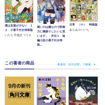
日常 （十） 特装版
僕は友達が少ない １
痛いのは嫌なので防御
あらゐけいいち
２ 小冊子付き特装版
力に極振りしたいと思
いたち 平坂読 ブリキ
います。 外伝１ 短
編小説小冊子付き特
装...
この著者の商品
著者名「赤川次郎」で検索