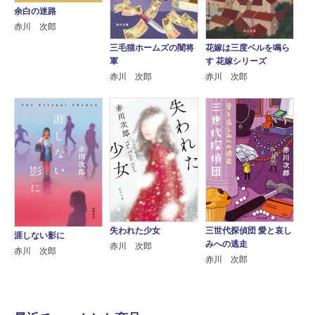
余白の迷路
赤川 次郎
三毛猫ホームズの闇将
花嫁は三度ベルを鳴ら
軍
す 花嫁シリーズ
赤川 次郎
赤川 次郎
失われた少女
三世代探偵団 愛と哀し
涯しない影に
みへの逃走
赤川 次郎
赤川 次郎
赤川 次郎