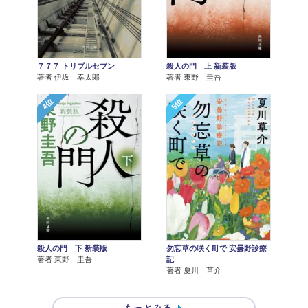
７７７ トリプルセブン
殺人の門 上 新装版
著者 伊坂 幸太郎
著者 東野 圭吾
4位
5位
殺人の門 下 新装版
勿忘草の咲く町で 安曇野診療
著者 東野 圭吾
記
著者 夏川 草介
もっとみる