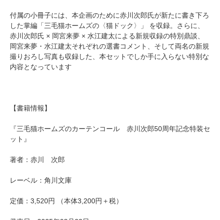
付属の小冊子には、本企画のために赤川次郎氏が新たに書き下ろ
した掌編「三毛猫ホームズの〈猫ドック〉」 を収録。さらに、
赤川次郎氏 × 岡宮来夢 × 水江建太による新規収録の特別鼎談、
岡宮来夢・水江建太それぞれの選書コメント、そして両名の新規
撮りおろし写真も収録した、本セットでしか手に入らない特別な
内容となっています
【書籍情報】
『三毛猫ホームズのカーテンコール 赤川次郎50周年記念特装セ
ット』
著者：赤川 次郎
レーベル：角川文庫
定価：3,520円 （本体3,200円＋税）