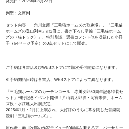
発売日：2025年03月23日
判型：文庫判
セット内容 ：角川文庫『三毛猫ホームズの歌劇場』、『三毛猫
ホームズの登山列車』の2冊に、書き下ろし掌編「三毛猫ホーム
ズの〈猫ドック〉」、特別鼎談、選書コメント他を収録した小冊
子（64ページ予定）の3点セットにして販売。
ご予約は各書店及びWEBストアにて順次受付開始になります。
※予約開始日時は各書店、WEBストアによって異なります。
『三毛猫ホームズのカーテンコール 赤川次郎50周年記念特装セ
ット』刊行記念イベント開催！片山義太郎役・岡宮来夢、ホーム
ズ役・水江建太出演決定。
2025年1月・2月に上演され、大好評のうちに幕を閉じた音楽朗
読劇「三毛猫ホームズ」。
原作者・赤川次郎の作家デビュー50周年を迎えるアニバーサリー