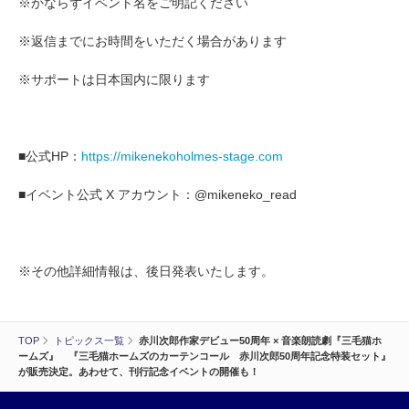
※かならずイベント名をご明記ください
※返信までにお時間をいただく場合があります
※サポートは日本国内に限ります
■公式HP：
https://mikenekoholmes-stage.com
■イベント公式 X アカウント：@mikeneko_read
※その他詳細情報は、後日発表いたします。
TOP
トピックス一覧
赤川次郎作家デビュー50周年 × 音楽朗読劇『三毛猫ホ
ームズ』 『三毛猫ホームズのカーテンコール 赤川次郎50周年記念特装セット』
が販売決定。あわせて、刊行記念イベントの開催も！