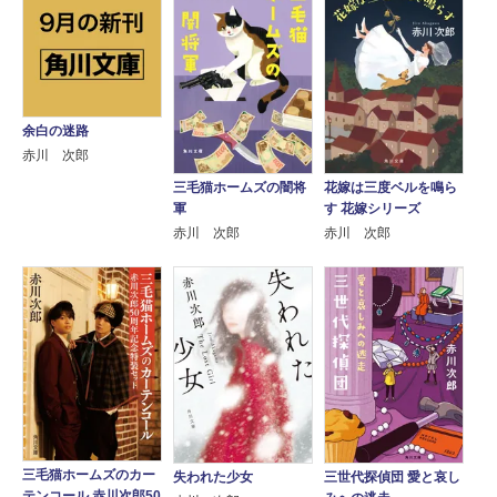
余白の迷路
赤川 次郎
三毛猫ホームズの闇将
花嫁は三度ベルを鳴ら
軍
す 花嫁シリーズ
赤川 次郎
赤川 次郎
三毛猫ホームズのカー
失われた少女
三世代探偵団 愛と哀し
テンコール 赤川次郎50