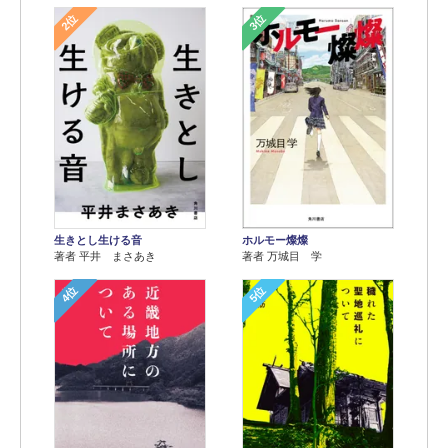
2位
3位
生きとし生ける音
ホルモー燦燦
著者 平井 まさあき
著者 万城目 学
4位
5位