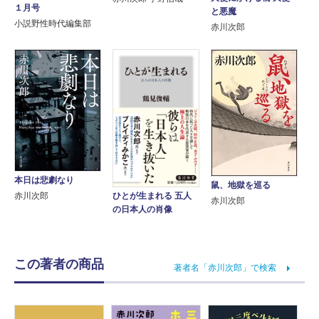
１月号
と悪魔
小説野性時代編集部
赤川次郎
本日は悲劇なり
鼠、地獄を巡る
赤川次郎
ひとが生まれる 五人
赤川次郎
の日本人の肖像
この著者の商品
著者名「赤川次郎」で検索