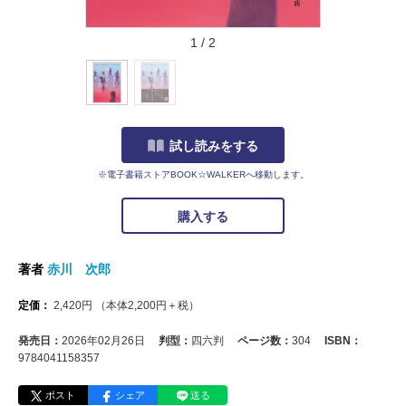
1
/
2
試し読みをする
※電子書籍ストアBOOK☆WALKERへ移動します。
購入する
著者
赤川 次郎
定価：
2,420
円
（本体
2,200
円＋税）
発売日：
2026年02月26日
判型：
四六判
ページ数：
304
ISBN：
9784041158357
ポスト
シェア
送る