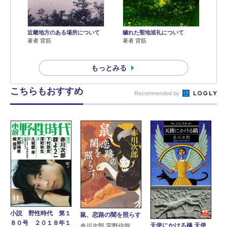
近畿地方のある場所について
穢れた聖地巡礼について
著者 背筋
著者 背筋
もっとみる
こちらもおすすめ
Recommended by
小説 野性時代 第１
鼠、恋路の闇を照らす
８０号 ２０１８年１
天使にかける橋 天使
赤川次郎 宇野信哉