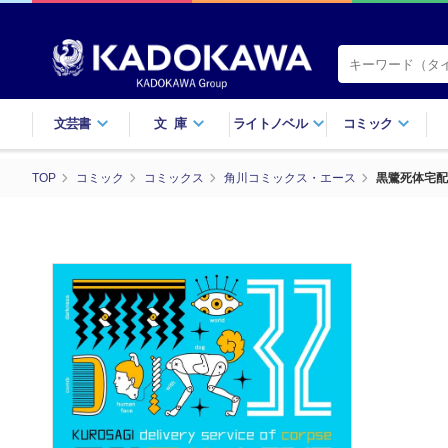
文芸書
文庫
ライトノベル
コミック
TOP
コミック
コミックス
角川コミックス・エース
黒鷺死体宅配便