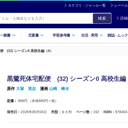
カテゴリ・ジャンル一覧
レーベル
検索
詳細
一般書
児童書
学習参考書
生活
実用
雑誌
ムック
・
・
 (32) シーズン0 高校生編（4）
黒鷺死体宅配便 (32) シーズン0 高校生編
原作
大塚 英志
漫画
山崎 峰水
定価：
968
円 （本体
880
円＋税）
発売日：
2026年06月04日
判型：
Ｂ６判
ページ数：
192
ISBN：
978404