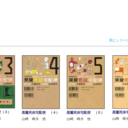
同じシリー
便（３）
黒鷺死体
黒鷺死体宅配便 （４）
黒鷺死体宅配便 （５）
他
山崎 峰
山崎 峰水 他
山崎 峰水 他