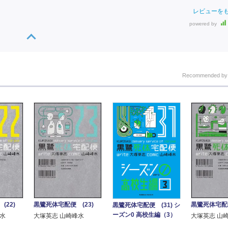
レビューを
powered by
Recommended b
(22)
黒鷺死体宅配便 (23)
黒鷺死体宅配便
黒鷺死体宅配便 (31) シ
ーズン0 高校生編（3）
峰水
大塚英志 山崎峰水
大塚英志 山