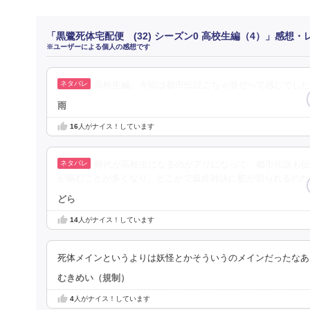
「黒鷺死体宅配便 (32) シーズン0 高校生編（4）」感想・
※ユーザーによる個人の感想です
高校生編。今回は都市伝説ごちゃ混ぜって感じでした
雨
16
人がナイス！しています
時代が高校生になるのがアリになって、都市伝説も伝
が絡むことが多くなり、どこかで最終対決に舵が切られるのだ
どら
14
人がナイス！しています
死体メインというよりは妖怪とかそういうのメインだったなあ
むきめい（規制）
4
人がナイス！しています