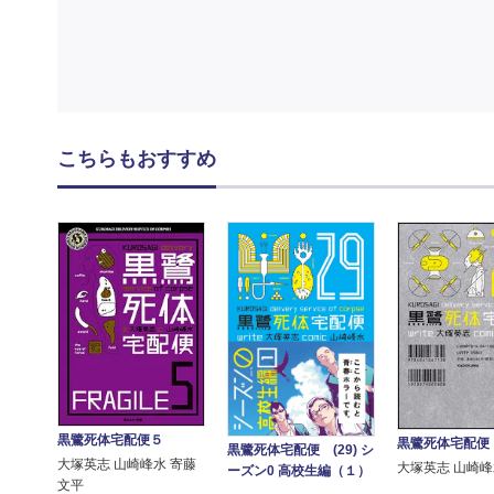
こちらもおすすめ
黒鷺死体宅配便５
黒鷺死体宅配便 
黒鷺死体宅配便 (29) シ
大塚英志 山崎峰水 寄藤
大塚英志 山崎
ーズン0 高校生編（１）
文平