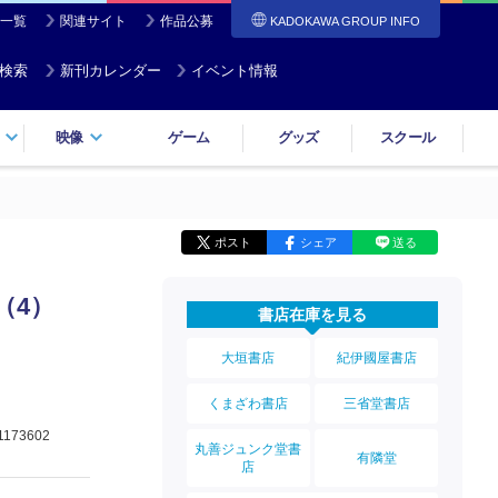
一覧
関連サイト
作品公募
KADOKAWA GROUP INFO
検索
新刊カレンダー
イベント情報
映像
ゲーム
グッズ
スクール
ポスト
シェア
送る
（4）
書店在庫を見る
大垣書店
紀伊國屋書店
くまざわ書店
三省堂書店
1173602
丸善ジュンク堂書
有隣堂
店