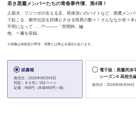
若き黒鷺メンバーたちの青春事件簿、第4弾！
人面犬、フジツボの生える足、死体洗いのバイトなど、黒鷺メンバ
で起こる、都市伝説を彷彿とさせる怪異の数々！そんななか佐々木
不明になって……!?―――「世間師」編
他、一遍を収録。
※画像は表紙及び帯等、実際とは異なる場合があります。
紙書籍
電子版：黒鷺死体宅配
シーズン0 高校生編
発売日：2026年06月04日
判型：Ｂ６判／192ページ
発売日：2026年06月04日
定価：968円（本体880円＋税）