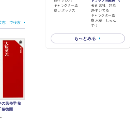
原作 クレハ
トラップ包囲網 6
キャラクター原
著者 宮社 惣恭
案 ボダックス
原作 けてる
キャラクター原
案 氷室 しゅん
英志」で検索
すけ
もっとみる
争の民俗学 柳
千葉徳爾
志