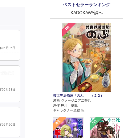
ベストセラーランキング
KADOKAWA調べ
1位
6年06月06日
の因縁話
6年06月28日
異世界居酒屋「のぶ」 （２２）
漫画 ヴァージニア二等兵
原作 蝉川 夏哉
キャラクター原案 転
2位
3位
6年06月20日