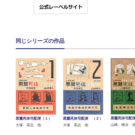
同じシリーズの作品
黒鷺死体宅配
黒鷺死体宅配便（１）
黒鷺死体宅配便 （２）
山崎 峰水 
大塚 英志 他
大塚 英志 他