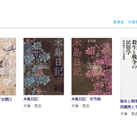
著者名「大塚
木島日記
木島日記 乞丐相
どき開口
殺生と戦
大塚 英志
大塚 英志
田國男と
大塚 英