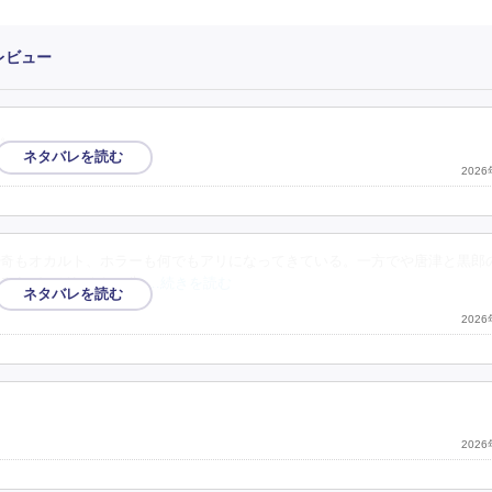
レビュー
。
202
奇もオカルト、ホラーも何でもアリになってきている。一方でや唐津と黒郎
ろうが、どれくらい先
…続きを読む
202
202