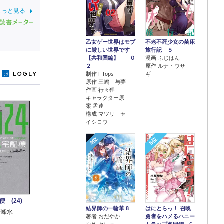
もっと見る
乙女ゲー世界はモブ
不老不死少女の苗床
に厳しい世界です
旅行記 ５
【共和国編】 ０
漫画 ふじはん
２
原作 ルナ・ウサ
制作 FTops
ギ
y
原作 三嶋 与夢
作画 行々狸
キャラクター原
案 孟達
構成 マツリ セ
イシロウ
4位
5位
 (24)
結界師の一輪華 8
はにとらっ！ 召喚
崎峰水
著者 おだやか
勇者をハメるハニー