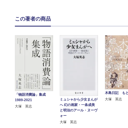
この著者の商品
木島日記 も
「物語消費論」集成
大塚 英志
ミュシャから少女まんが
1989-2021
へ 幻の画家・一条成美
大塚 英志
と明治のアール・ヌーヴ
ォー
大塚 英志