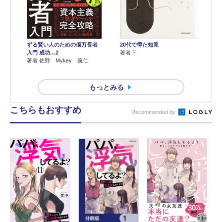
ずる賢い人のための億万長者
20代で得た知見
入門 成功…2
著者 F
著者 佐野 Mykey 義仁
もっとみる
こちらもおすすめ
Recommended by