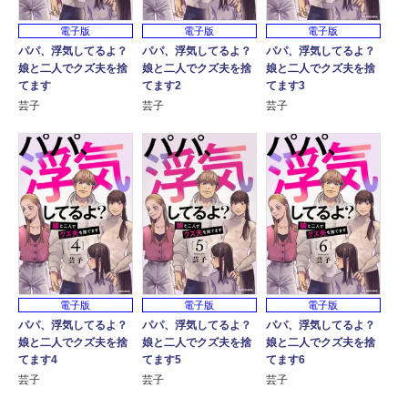
電子版
電子版
電子版
パパ、浮気してるよ？
パパ、浮気してるよ？
パパ、浮気してるよ？
娘と二人でクズ夫を捨
娘と二人でクズ夫を捨
娘と二人でクズ夫を捨
てます
てます2
てます3
芸子
芸子
芸子
電子版
電子版
電子版
パパ、浮気してるよ？
パパ、浮気してるよ？
パパ、浮気してるよ？
娘と二人でクズ夫を捨
娘と二人でクズ夫を捨
娘と二人でクズ夫を捨
てます4
てます5
てます6
芸子
芸子
芸子