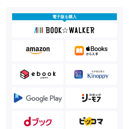
電子版を購入