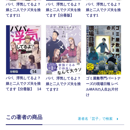
パパ、浮気してるよ？
パパ、浮気してるよ？
パパ、浮気してるよ？
娘と二人でクズ夫を捨
娘と二人でクズ夫を捨
娘と二人でクズ夫を捨
てます【分冊版】
てます11
てます1
パパ、浮気してるよ？
パパ、浮気してるよ？
ゴミ屋敷専門パートナ
娘と二人でクズ夫を捨
娘と二人でクズ夫を捨
ーズの現場日報 レベ
てます【分冊版】 14
てます2
ルMAXの人生お片付
け
この著者の商品
著者名「芸子」で検索