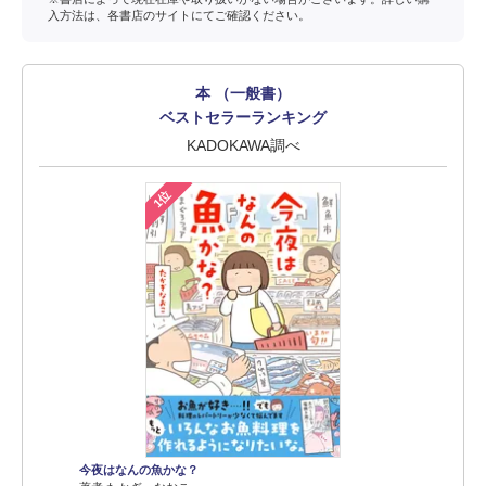
入方法は、各書店のサイトにてご確認ください。
本 （一般書）
ベストセラーランキング
KADOKAWA調べ
1位
今夜はなんの魚かな？