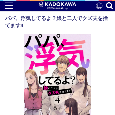
パパ、浮気してるよ？娘と二人でクズ夫を捨
てます4