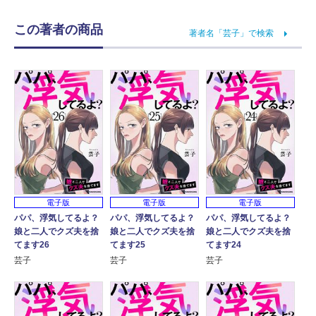
この著者の商品
著者名「芸子」で検索
電子版
電子版
電子版
パパ、浮気してるよ？
パパ、浮気してるよ？
パパ、浮気してるよ？
娘と二人でクズ夫を捨
娘と二人でクズ夫を捨
娘と二人でクズ夫を捨
てます26
てます25
てます24
芸子
芸子
芸子