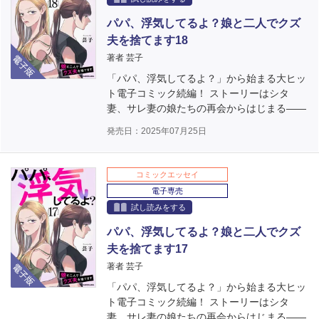
パパ、浮気してるよ？娘と二人でクズ
夫を捨てます18
電子版
著者 芸子
「パパ、浮気してるよ？」から始まる大ヒッ
ト電子コミック続編！ ストーリーはシタ
妻、サレ妻の娘たちの再会からはじまる――
発売日：2025年07月25日
コミックエッセイ
電子専売
試し読みをする
パパ、浮気してるよ？娘と二人でクズ
夫を捨てます17
電子版
著者 芸子
「パパ、浮気してるよ？」から始まる大ヒッ
ト電子コミック続編！ ストーリーはシタ
妻、サレ妻の娘たちの再会からはじまる――