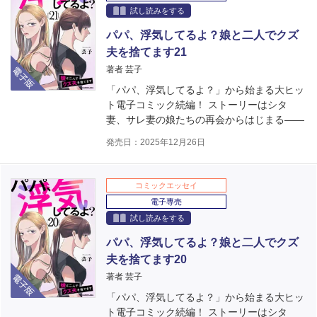
試し読みをする
パパ、浮気してるよ？娘と二人でクズ
夫を捨てます21
電子版
著者 芸子
「パパ、浮気してるよ？」から始まる大ヒッ
ト電子コミック続編！ ストーリーはシタ
妻、サレ妻の娘たちの再会からはじまる――
発売日：2025年12月26日
コミックエッセイ
電子専売
試し読みをする
パパ、浮気してるよ？娘と二人でクズ
夫を捨てます20
電子版
著者 芸子
「パパ、浮気してるよ？」から始まる大ヒッ
ト電子コミック続編！ ストーリーはシタ