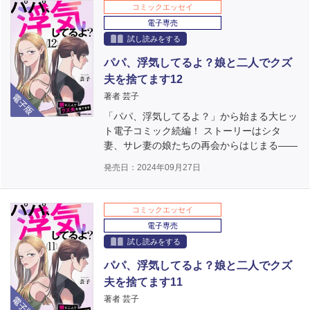
コミックエッセイ
電子専売
試し読みをする
パパ、浮気してるよ？娘と二人でクズ
夫を捨てます12
電子版
著者 芸子
「パパ、浮気してるよ？」から始まる大ヒッ
ト電子コミック続編！ ストーリーはシタ
妻、サレ妻の娘たちの再会からはじまる――
発売日：2024年09月27日
コミックエッセイ
電子専売
試し読みをする
パパ、浮気してるよ？娘と二人でクズ
夫を捨てます11
電子版
著者 芸子