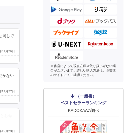
な同じで
6年01月26日
※書店によって現在在庫や取り扱いがない場
合がございます。詳しい購入方法は、各書店
のサイトにてご確認ください。
効かない
5年12月27日
本 （一般書）
ベストセラーランキング
KADOKAWA調べ
労とお母
1位
5年12月23日