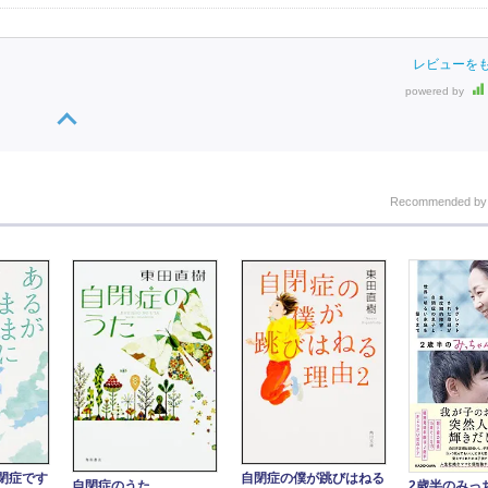
レビューを
powered by
Recommended b
閉症です
自閉症の僕が跳びはねる
自閉症のうた
2歳半のみっ