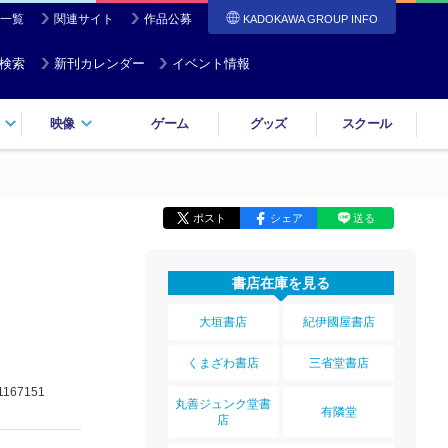
一覧
関連サイト
作品公募
KADOKAWA GROUP INFO
検索
新刊カレンダー
イベント情報
映像
ゲーム
グッズ
スクール
ポスト
シェア
送る
書店在庫を見る
大垣書店
紀伊國屋書店
くまざわ書店
三省堂書店
1167151
丸善ジュンク堂書
有隣堂
店