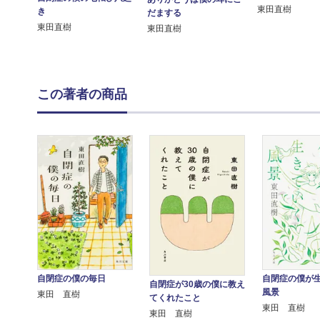
東田直樹
き
だまする
東田直樹
東田直樹
この著者の商品
自閉症の僕の毎日
自閉症の僕が
自閉症が30歳の僕に教え
風景
東田 直樹
てくれたこと
東田 直樹
東田 直樹