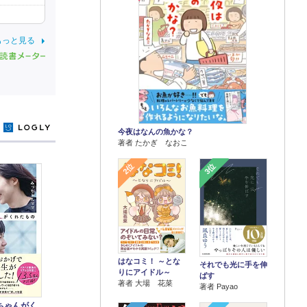
もっと見る
y
今夜はなんの魚かな？
著者 たかぎ なおこ
2位
3位
はなコミ！ ～とな
それでも光に手を伸
りにアイドル～
ばす
著者 大場 花菜
著者 Payao
ちゃんがく