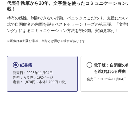
代表作執筆から20年。文字盤を使ったコミュニケーション
載！
特有の感性、制御できない行動、パニックとこだわり、支援につい
式で自閉症者の内面を綴るベストセラーシリーズの第三弾。「文字
ング」によるコミュニケーション方法を初公開。実物見本付！
※画像は表紙及び帯等、実際とは異なる場合があります。
紙書籍
電子版：自閉症の
も跳びはねる理由
発売日：2025年11月04日
判型：Ａ５判／192ページ
発売日：2025年11月04日
定価：1,870円（本体1,700円＋税）