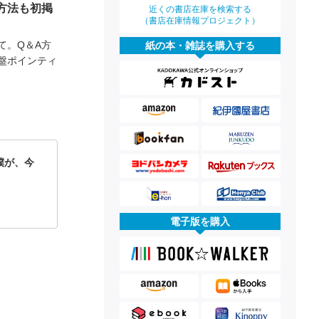
方法も初掲
近くの書店在庫を検索する
（書店在庫情報プロジェクト）
て。Q＆A方
紙の本・雑誌を購入する
盤ポインティ
僕が、今
電子版を購入