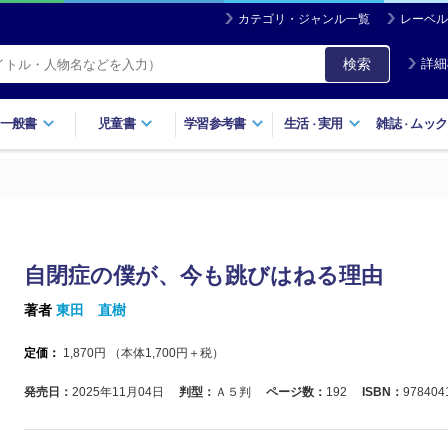
カテゴリ・ジャンル一覧
レーベル
検索
詳細
一般書
児童書
学習参考書
生活
実用
雑誌
ムック
・
・
自閉症の僕が、今も跳びはねる理由
著者
東田 直樹
定価：
1,870
円 （本体
1,700
円＋税）
発売日：
2025年11月04日
判型：
Ａ５判
ページ数：
192
ISBN：
978404