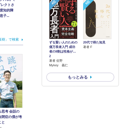
4位
5位
グレクトさ
度知的障
子...
直樹」で検索
ずる賢い人のための
20代で得た知見
億万長者入門 成功
著者 F
者の9割は性格が…
2
著者 佐野
Mykey 義仁
もっとみる
る思考 会話の
自閉症の僕が考
こと