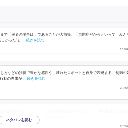
くまで「著者の場合は」であることが大前提。「自閉症だからといって、みん
しかった"と
…続きを読む
202
感じ方などの独特で豊かな感性や、壊れたロボットと自身で表現する、制御の
行動の理由が
…続きを読む
202
に終盤の文字盤ポインティングの習得方法はすさまじい）。想像以上のご苦
も他者とは違うと気づき
…続きを読む
202