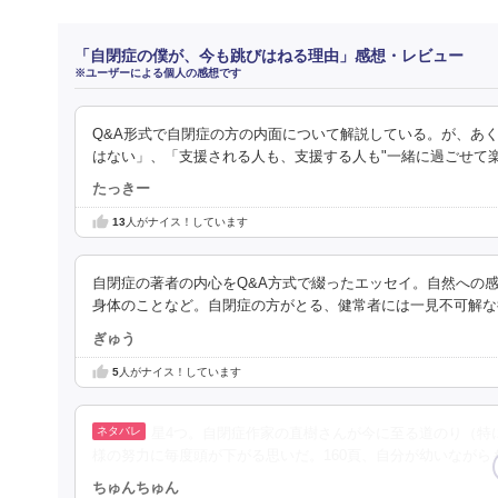
「自閉症の僕が、今も跳びはねる理由」感想・レビュー
※ユーザーによる個人の感想です
Q&A形式で自閉症の方の内面について解説している。が、あ
はない」、「支援される人も、支援する人も"一緒に過ごせて楽
たっきー
13
人がナイス！しています
自閉症の著者の内心をQ&A方式で綴ったエッセイ。自然への
身体のことなど。自閉症の方がとる、健常者には一見不可解な
ぎゅう
5
人がナイス！しています
星4つ。自閉症作家の直樹さんが今に至る道のり（特
様の努力に毎度頭が下がる思いだ。160頁、自分が幼いながら
ちゅんちゅん