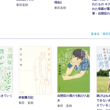
理由2
れたもの ネ
東田直樹
東田直樹
れた母親が重
害・自閉症の息
著者名「東田
生きていく
自閉症の僕の七転び八起
跳びはね
絆創膏日記
き
できない
東田 直樹
えている
東田 直樹