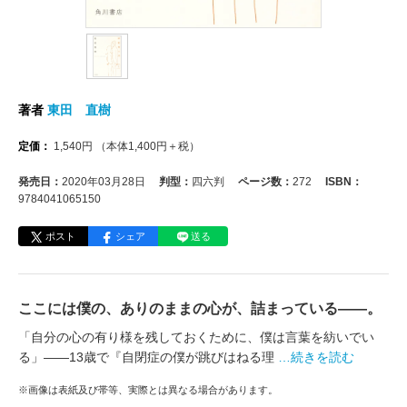
著者
東田 直樹
定価：
1,540
円
（本体
1,400
円＋税）
発売日：
2020年03月28日
判型：
四六判
ページ数：
272
ISBN：
9784041065150
ポスト
シェア
送る
ここには僕の、ありのままの心が、詰まっている――。
「自分の心の有り様を残しておくために、僕は言葉を紡いでい
る」――13歳で『自閉症の僕が跳びはねる理
…続きを読む
※画像は表紙及び帯等、実際とは異なる場合があります。