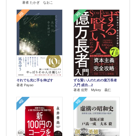
著者 たかぎ なおこ
2位
3位
それでも光に手を伸ばす
ずる賢い人のための億万長者
著者 Payao
入門 成功…2
著者 佐野 Mykey 義仁
4位
5位