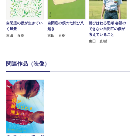
自閉症の僕が生きてい
自閉症の僕の七転び八
跳びはねる思考 会話の
く風景
起き
できない自閉症の僕が
考えていること
東田 直樹
東田 直樹
東田 直樹
関連作品（映像）