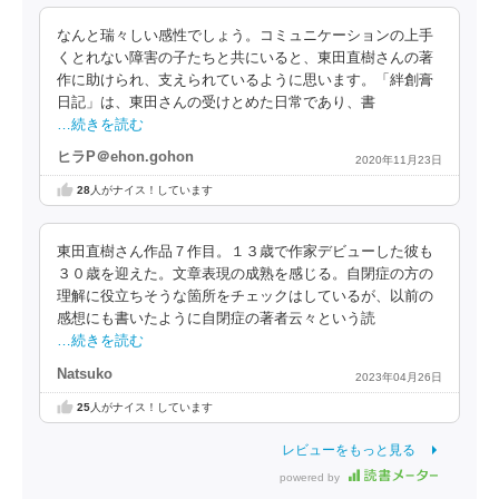
なんと瑞々しい感性でしょう。コミュニケーションの上手
くとれない障害の子たちと共にいると、東田直樹さんの著
作に助けられ、支えられているように思います。「絆創膏
日記」は、東田さんの受けとめた日常であり、書
…続きを読む
ヒラP＠ehon.gohon
2020年11月23日
28
人がナイス！しています
東田直樹さん作品７作目。１３歳で作家デビューした彼も
３０歳を迎えた。文章表現の成熟を感じる。自閉症の方の
理解に役立ちそうな箇所をチェックはしているが、以前の
感想にも書いたように自閉症の著者云々という読
…続きを読む
Natsuko
2023年04月26日
25
人がナイス！しています
レビューをもっと見る
powered by