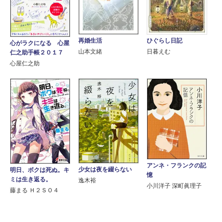
再婚生活
ひぐらし日記
心がラクになる 心屋
山本文緒
日暮えむ
仁之助手帳２０１７
心屋仁之助
アンネ・フランクの記
少女は夜を綴らない
明日、ボクは死ぬ。キ
憶
ミは生き返る。
逸木裕
小川洋子 深町眞理子
藤まる Ｈ２ＳＯ４