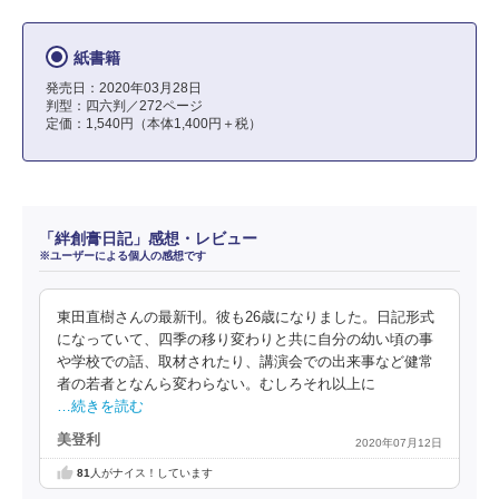
紙書籍
発売日：2020年03月28日
判型：四六判／272ページ
定価：1,540円（本体1,400円＋税）
「絆創膏日記」感想・レビュー
※ユーザーによる個人の感想です
東田直樹さんの最新刊。彼も26歳になりました。日記形式
になっていて、四季の移り変わりと共に自分の幼い頃の事
や学校での話、取材されたり、講演会での出来事など健常
者の若者となんら変わらない。むしろそれ以上に
…続きを読む
美登利
2020年07月12日
81
人がナイス！しています