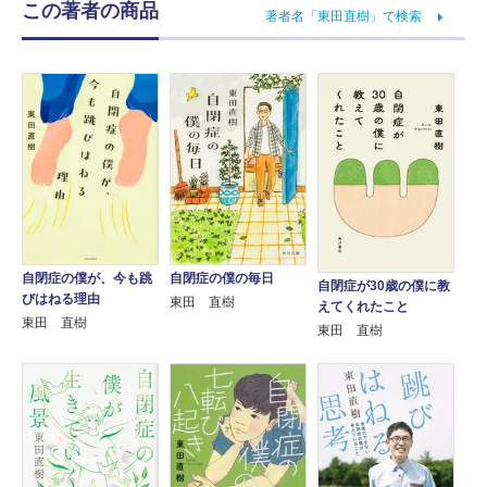
この著者の商品
著者名「東田直樹」で検索
自閉症の僕が、今も跳
自閉症の僕の毎日
自閉症が30歳の僕に教
びはねる理由
東田 直樹
えてくれたこと
東田 直樹
東田 直樹