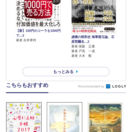
【新】100円のコーラを1000円
で…2
虚構の昭和史 海軍善玉論、石
著者 永井孝尚
原莞爾名…2
著者 保阪 正康
著者 戸高 一成
著者 大木 毅
もっとみる
こちらもおすすめ
Recommended by