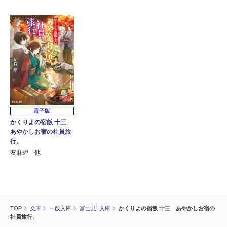
電子版
かくりよの宿飯 十三
あやかしお宿の社員旅
行。
友麻碧 他
TOP
文庫
一般文庫
富士見L文庫
かくりよの宿飯 十三 あやかしお宿の
社員旅行。