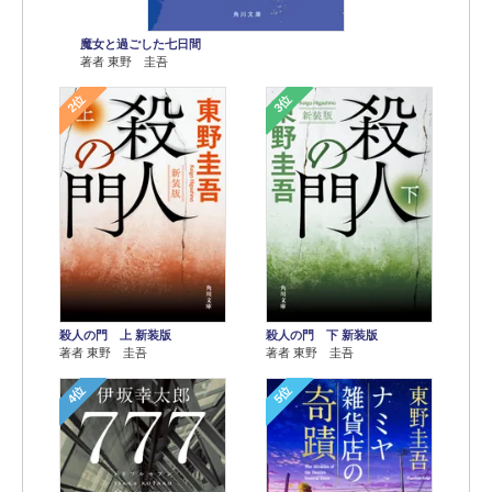
魔女と過ごした七日間
著者 東野 圭吾
2位
3位
殺人の門 上 新装版
殺人の門 下 新装版
著者 東野 圭吾
著者 東野 圭吾
4位
5位