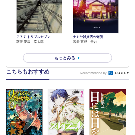
７７７ トリプルセブン
ナミヤ雑貨店の奇蹟
著者 伊坂 幸太郎
著者 東野 圭吾
もっとみる
こちらもおすすめ
Recommended by