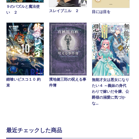
９のパズルと魔法使
スレイプニル ２
目には目を
い ２
錆喰いビスコ１０ 約
濱地健三郎の呪える事
無能才女は悪女になり
束
件簿
たい４ ～義妹の身代
わりで嫁いだ令嬢、公
爵様の溺愛に気づか
な...
最近チェックした商品