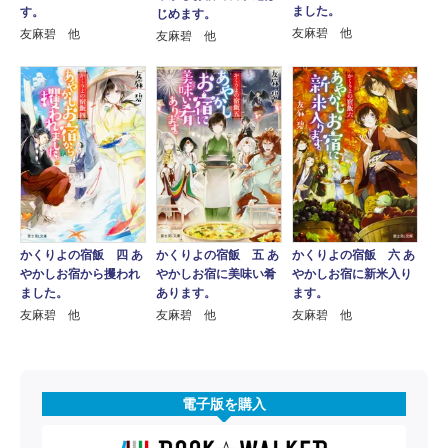
ました。
す。
じめます。
友麻碧 他
友麻碧 他
友麻碧 他
かくりよの宿飯 四 あ
かくりよの宿飯 五 あ
かくりよの宿飯 六 あ
やかしお宿から攫われ
やかしお宿に美味い肴
やかしお宿に新米入り
ました。
あります。
ます。
友麻碧 他
友麻碧 他
友麻碧 他
電子版を購入