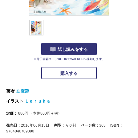
試し読みをする
※電子書籍ストアBOOK☆WALKERへ移動します。
購入する
著者
友麻碧
イラスト
Ｌａｒｕｈａ
定価：
880
円
（本体
800
円＋税）
発売日：
2016年06月15日
判型：
Ａ６判
ページ数：
368
ISBN：
9784040709390