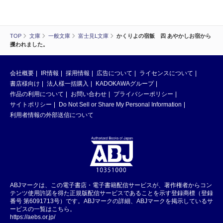
TOP
文庫
一般文庫
富士見L文庫
かくりよの宿飯 四 あやかしお宿から
攫われました。
会社概要
IR情報
採用情報
広告について
ライセンスについて
書店様向け
法人様一括購入
KADOKAWAグループ
作品の利用について
お問い合わせ
プライバシーポリシー
サイトポリシー
Do Not Sell or Share My Personal Information
利用者情報の外部送信について
ABJマークは、この電子書店・電子書籍配信サービスが、著作権者からコン
テンツ使用許諾を得た正規版配信サービスであることを示す登録商標（登録
番号 第6091713号）です。ABJマークの詳細、ABJマークを掲示しているサ
ービスの一覧はこちら。
https://aebs.or.jp/