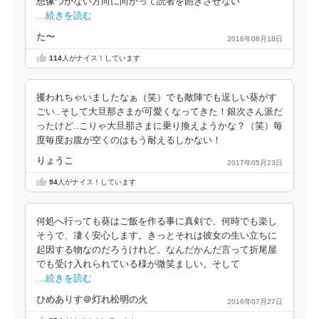
想像つかない方向に向かって読者を飽きさせない
…続きを読む
た〜
2016年06月18日
114
人がナイス！しています
攫われちゃいましたなぁ（笑）でも敵陣でも逞しい葵がす
ごい..そして大旦那さまが可愛くなってきた！銀次さん派だ
ったけど..こりゃ大旦那さまに乗り換えようかな？（笑）毎
度毎度お腹が空くのはもう耐えるしかない！
りょうこ
2017年05月23日
94
人がナイス！しています
何処へ行っても葵はご飯を作る事に真剣で、何時でも楽し
そうで、凄く安心します。きっとそれは彼女の生い立ちに
起因する物なのだろうけれど。なんだかんだ言って折尾屋
でも受け入れられている様が微笑ましい。そして
…続きを読む
ひめありす＠灯れ松明の火
2016年07月27日