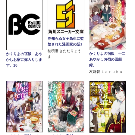
見知らぬ女子高生に監
禁された漫画家の話3
穂積潜 きただりょう
かくりよの宿飯 十二
かくりよの宿飯 あや
ま
あやかしお宿の回顧
かしお宿に嫁入りしま
録。
す。10
友麻碧 Ｌａｒｕｈａ