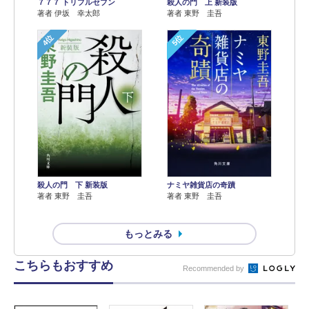
７７７ トリプルセブン
殺人の門 上 新装版
著者 伊坂 幸太郎
著者 東野 圭吾
4位
5位
殺人の門 下 新装版
ナミヤ雑貨店の奇蹟
著者 東野 圭吾
著者 東野 圭吾
もっとみる
こちらもおすすめ
Recommended by