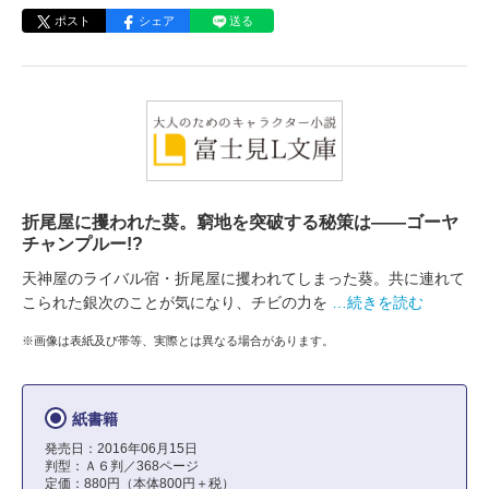
ポスト
シェア
送る
折尾屋に攫われた葵。窮地を突破する秘策は――ゴーヤ
チャンプルー!?
天神屋のライバル宿・折尾屋に攫われてしまった葵。共に連れて
こられた銀次のことが気になり、チビの力を
…続きを読む
※画像は表紙及び帯等、実際とは異なる場合があります。
紙書籍
発売日：2016年06月15日
判型：Ａ６判／368ページ
定価：880円（本体800円＋税）