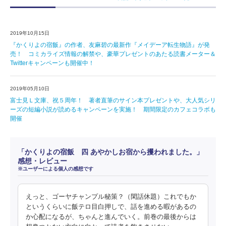
2019年10月15日
『かくりよの宿飯』の作者、友麻碧の最新作『メイデーア転生物語』が発
売！ コミカライズ情報の解禁や、豪華プレゼントのあたる読書メーター＆
Twitterキャンペーンも開催中！
2019年05月10日
富士見Ｌ文庫、祝５周年！ 著者直筆のサイン本プレゼントや、大人気シリ
ーズの短編小説が読めるキャンペーンを実施！ 期間限定のカフェコラボも
開催
「かくりよの宿飯 四 あやかしお宿から攫われました。」
感想・レビュー
※ユーザーによる個人の感想です
えっと、ゴーヤチャンプル秘策？（閑話休題）これでもか
というくらいに飯テロ目白押しで、話を進める暇があるの
か心配になるが、ちゃんと進んでいく。前巻の最後からは