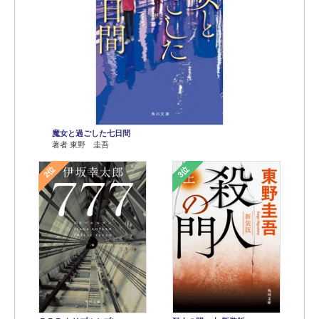
魔女と過ごした七日間
著者 東野 圭吾
2位
3位