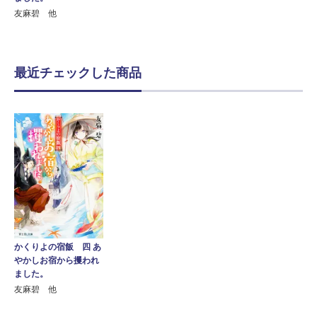
友麻碧 他
最近チェックした商品
かくりよの宿飯 四 あ
やかしお宿から攫われ
ました。
友麻碧 他