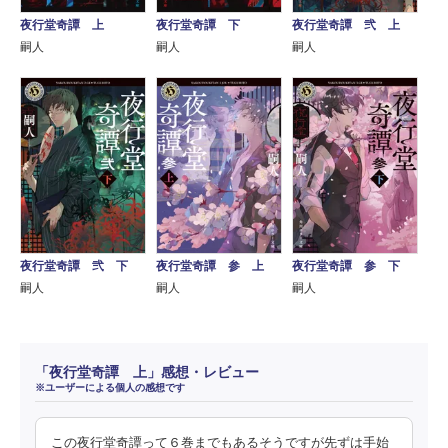
夜行堂奇譚 上
夜行堂奇譚 下
夜行堂奇譚 弐 上
嗣人
嗣人
嗣人
夜行堂奇譚 弐 下
夜行堂奇譚 参 上
夜行堂奇譚 参 下
嗣人
嗣人
嗣人
「夜行堂奇譚 上」感想・レビュー
※ユーザーによる個人の感想です
この夜行堂奇譚って６巻までもあるそうですが先ずは手始