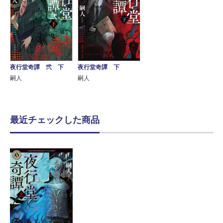
夜行堂奇譚 弐 下
夜行堂奇譚 下
嗣人
嗣人
最近チェックした商品