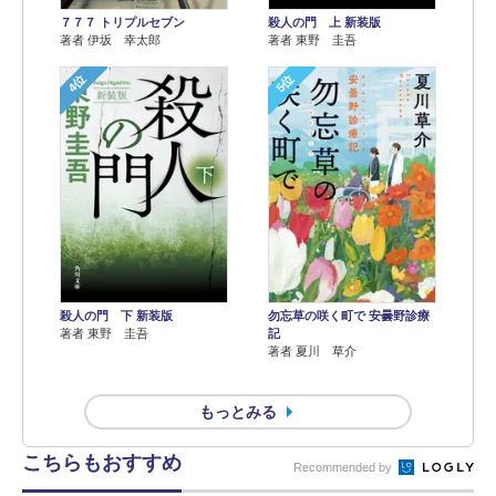
７７７ トリプルセブン
殺人の門 上 新装版
著者 伊坂 幸太郎
著者 東野 圭吾
4位
5位
殺人の門 下 新装版
勿忘草の咲く町で 安曇野診療
著者 東野 圭吾
記
著者 夏川 草介
もっとみる
こちらもおすすめ
Recommended by