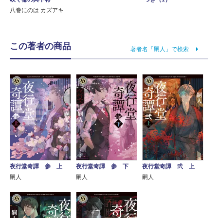
八巻にのは カズアキ
この著者の商品
著者名「嗣人」で検索
夜行堂奇譚 参 上
夜行堂奇譚 参 下
夜行堂奇譚 弐 上
嗣人
嗣人
嗣人