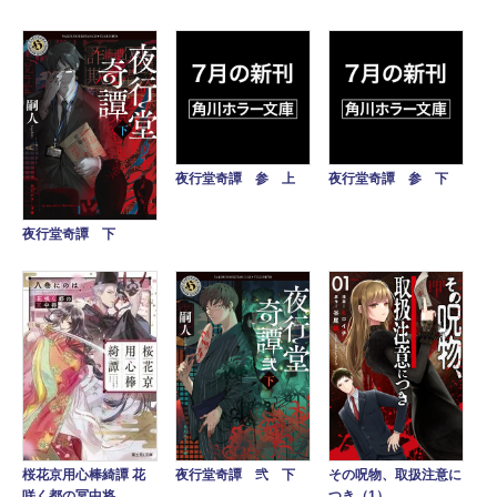
夜行堂奇譚 参 上
夜行堂奇譚 参 下
夜行堂奇譚 下
桜花京用心棒綺譚 花
夜行堂奇譚 弐 下
その呪物、取扱注意に
咲く都の冥中将
つき（1）