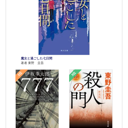
魔女と過ごした七日間
著者 東野 圭吾
2位
3位