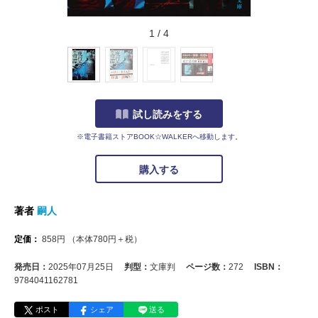
1
/
4
試し読みをする
※電子書籍ストアBOOK☆WALKERへ移動します。
購入する
著者
嗣人
定価：
858
円
（本体
780
円＋税）
発売日：
2025年07月25日
判型：
文庫判
ページ数：
272
ISBN：
9784041162781
ポスト
シェア
送る