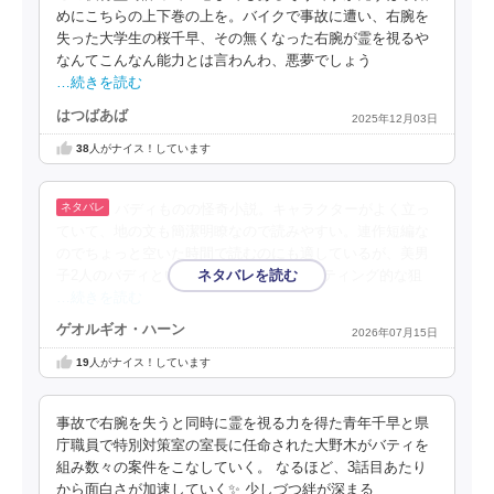
めにこちらの上下巻の上を。バイクで事故に遭い、右腕を
失った大学生の桜千早、その無くなった右腕が霊を視るや
なんてこんなん能力とは言わんわ、悪夢でしょう
…続きを読む
はつばあば
2025年12月03日
38
人がナイス！しています
バディものの怪奇小説。キャラクターがよく立っ
ていて、地の文も簡潔明瞭なので読みやすい。連作短編な
のでちょっと空いた時間で読むのにも適しているが、美男
子2人のバディということもあってマーケティング的な狙
…続きを読む
ゲオルギオ・ハーン
2026年07月15日
19
人がナイス！しています
事故で右腕を失うと同時に霊を視る力を得た青年千早と県
庁職員で特別対策室の室長に任命された大野木がバティを
組み数々の案件をこなしていく。 なるほど、3話目あたり
から面白さが加速していく✨ 少しづつ絆が深まる