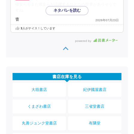
彼女らもまた彼女らが活躍するひとつの世界がありそうで
すね。
杳
2026年07月23日
3
人がナイス！しています
powered by
書店在庫を見る
大垣書店
紀伊國屋書店
くまざわ書店
三省堂書店
丸善ジュンク堂書店
有隣堂