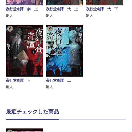
夜行堂奇譚 参 上
夜行堂奇譚 弐 上
夜行堂奇譚 弐 下
嗣人
嗣人
嗣人
夜行堂奇譚 下
夜行堂奇譚 上
嗣人
嗣人
最近チェックした商品