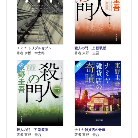
７７７ トリプルセブン
殺人の門 上 新装版
著者 伊坂 幸太郎
著者 東野 圭吾
4位
5位
殺人の門 下 新装版
ナミヤ雑貨店の奇蹟
著者 東野 圭吾
著者 東野 圭吾