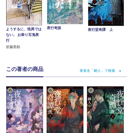
夜行奇談
ようするに、怪異では
夜行堂奇譚 上
ない。 お祭り百鬼夜
行
皆藤黒助
この著者の商品
著者名「嗣人」で検索