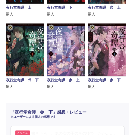
夜行堂奇譚 上
夜行堂奇譚 下
夜行堂奇譚 弐 上
嗣人
嗣人
嗣人
夜行堂奇譚 弐 下
夜行堂奇譚 参 上
夜行堂奇譚 参 下
嗣人
嗣人
嗣人
「夜行堂奇譚 参 下」感想・レビュー
※ユーザーによる個人の感想です
書き下ろし、あの女の子のその後でしたか……。