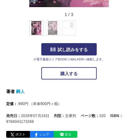
1
/
3
試し読みをする
※電子書籍ストアBOOK☆WALKERへ移動します。
購入する
著者
嗣人
定価：
990
円
（本体
900
円＋税）
発売日：
2026年07月24日
判型：
文庫判
ページ数：
320
ISBN：
9784041173268
ポスト
シェア
送る