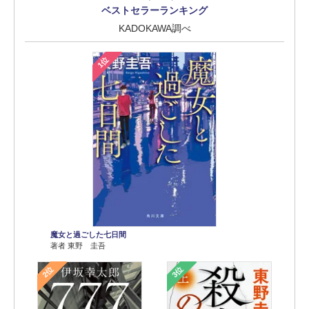
ベストセラーランキング
KADOKAWA調べ
1位
魔女と過ごした七日間
著者 東野 圭吾
2位
3位