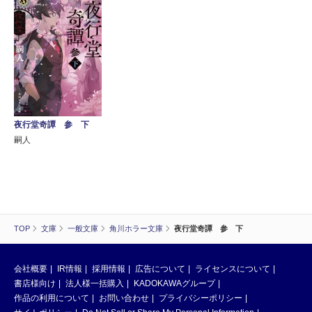
夜行堂奇譚 参 下
嗣人
TOP
文庫
一般文庫
角川ホラー文庫
夜行堂奇譚 参 下
会社概要
IR情報
採用情報
広告について
ライセンスについて
書店様向け
法人様一括購入
KADOKAWAグループ
作品の利用について
お問い合わせ
プライバシーポリシー