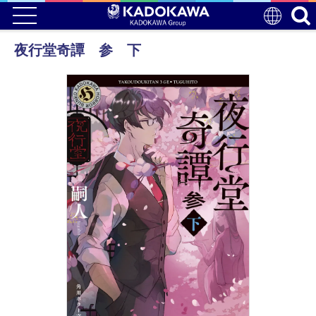
夜行堂奇譚 参 下