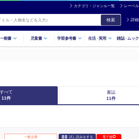
カテゴリ・ジャンル一覧
レーベル
検索
詳細
一般書
児童書
学習参考書
生活
実用
雑誌
ムック
・
・
すべて
書誌
11
件
11
件
一般文庫
試し読みをする
電子版