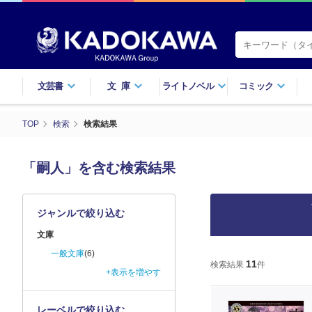
文芸書
文庫
ライトノベル
コミック
TOP
検索
検索結果
「嗣人」を含む検索結果
ジャンルで絞り込む
文庫
一般文庫
(6)
11
検索結果
件
+表示を増やす
レーベルで絞り込む