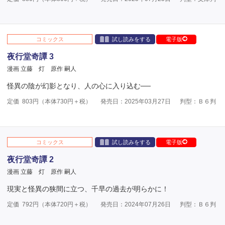
コミックス
試し読みをする
電子版
夜行堂奇譚 3
漫画 立藤 灯
原作 嗣人
怪異の陰が幻影となり、人の心に入り込む──
定価
803
円（本体
730
円＋税）
発売日：2025年03月27日
判型：Ｂ６判
コミックス
試し読みをする
電子版
夜行堂奇譚 2
漫画 立藤 灯
原作 嗣人
現実と怪異の狭間に立つ、千早の過去が明らかに！
定価
792
円（本体
720
円＋税）
発売日：2024年07月26日
判型：Ｂ６判