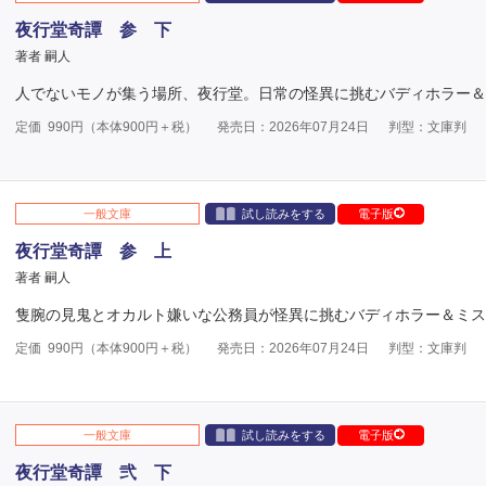
夜行堂奇譚 参 下
著者 嗣人
人でないモノが集う場所、夜行堂。日常の怪異に挑むバディホラー＆
定価
990
円（本体
900
円＋税）
発売日：2026年07月24日
判型：文庫判
一般文庫
試し読みをする
電子版
夜行堂奇譚 参 上
著者 嗣人
隻腕の見鬼とオカルト嫌いな公務員が怪異に挑むバディホラー＆ミス
定価
990
円（本体
900
円＋税）
発売日：2026年07月24日
判型：文庫判
一般文庫
試し読みをする
電子版
夜行堂奇譚 弐 下