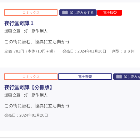
コミックス
試し読みをする
電子版
夜行堂奇譚 1
漫画 立藤 灯
原作 嗣人
この街に潜む、怪異に立ち向かう――
定価
781
円（本体
710
円＋税）
発売日：2024年01月26日
判型：Ｂ６判
コミックス
電子専売
試し読み
夜行堂奇譚【分冊版】
漫画 立藤 灯
原作 嗣人
この街に潜む、怪異に立ち向かう――
発売日：2024年01月26日