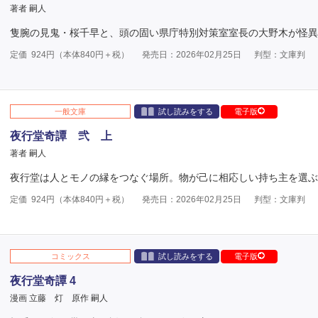
著者 嗣人
隻腕の見鬼・桜千早と、頭の固い県庁特別対策室室長の大野木が怪異
定価
924
円（本体
840
円＋税）
発売日：2026年02月25日
判型：文庫判
一般文庫
試し読みをする
電子版
夜行堂奇譚 弐 上
著者 嗣人
夜行堂は人とモノの縁をつなぐ場所。物が己に相応しい持ち主を選ぶ
定価
924
円（本体
840
円＋税）
発売日：2026年02月25日
判型：文庫判
コミックス
試し読みをする
電子版
夜行堂奇譚 4
漫画 立藤 灯
原作 嗣人