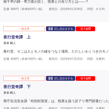
桜千早の師・帯刀老が説く、怪異との在り方とは――？
定価
880
円（本体
800
円＋税）
発売日：2026年01月09日
判型：Ｂ６判
一般文庫
試し読みをする
電子版
夜行堂奇譚 上
著者 嗣人
夜行堂、そこは人とモノの縁をつなぐ場所。ただしいわくつきのモノ
定価
858
円（本体
780
円＋税）
発売日：2025年07月25日
判型：文庫判
一般文庫
試し読みをする
電子版
夜行堂奇譚 下
著者 嗣人
県庁生活安全課「特別対策室」は、怪異を扱う訳アリ専門部署だった
定価
880
円（本体
800
円＋税）
発売日：2025年07月25日
判型：文庫判