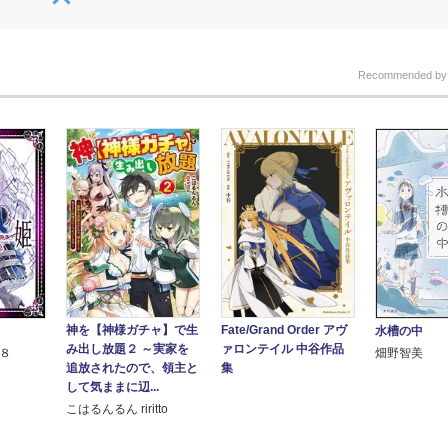
Recommended b
神を【神様ガチャ】で生
Fate/Grand Order アヴ
水槽の中
み出し放題２ ～実家を
ァロンテイル 中谷作品
ａ８
畑野智美
追放されたので、領主と
集
して気ままに辺...
こはるんるん riritto