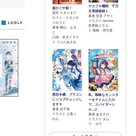
ヤエブキ機関 千万
超かぐや姫！
丈塔踏破録１
原作 スタジオク
著者 安里 アサト
ロマト・スタジオ
イラスト necomi
コロリド
y
世界観イラス
著者 桐山 なる
ト 尾崎 伊万里
と
口絵・本文イラス
ト うらたあさお
4位
5位
悪役令嬢、ブラコン
私、蜘蛛なモンスタ
にジョブチェンジし
ーをテイムしたの
ます９
で、スパイダーシ
著者 浜千鳥
ル…2
イラスト 八美☆
著者 あきさけ
わん
イラスト タム
ラ ヨウ