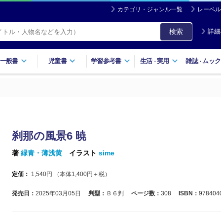
カテゴリ・ジャンル一覧
レーベル
検索
詳細
一般書
児童書
学習参考書
生活
実用
雑誌
ムック
・
・
刹那の風景6 暁
著
緑青・薄浅黄
イラスト
sime
定価：
1,540
円 （本体
1,400
円＋税）
発売日：
2025年03月05日
判型：
Ｂ６判
ページ数：
308
ISBN：
978404