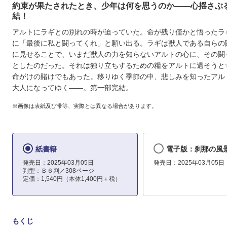
約束が果たされたとき、少年は何を思うのか――心揺さぶ
結！
アルトにラギとの別れの時が迫っていた。命が残り僅かと悟ったラ
に「最後に私と闘ってくれ」と願い出る。ラギは獣人である自らの
に見せることで、いまだ獣人の力を知らないアルトの心に、その闘
としたのだった。それは独り立ちするための糧をアルトに遺そうと
命がけの賭けでもあった。移りゆく季節の中、悲しみを知ったアル
大人になってゆく――。第一部完結。
※画像は表紙及び帯等、実際とは異なる場合があります。
紙書籍
電子版：刹那の風
発売日：2025年03月05日
発売日：2025年03月05日
判型：Ｂ６判／308ページ
定価：1,540円（本体1,400円＋税）
もくじ