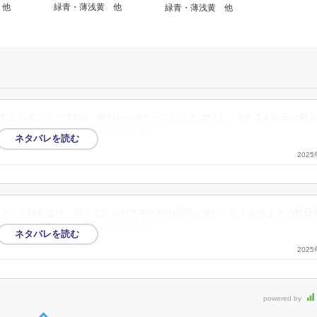
 他
緑青・薄浅黄 他
緑青・薄浅黄 他
ちとなるシリーズ6巻。最初から分かっていたとはいえ、ラギさんの死は酷
緒にいたかったよね。
…続きを読む
202
う」とは異なり、弱ってからのラギールの描写が多い。亡くなるまでの数日
、詳細な描写がされて
…続きを読む
202
powered by