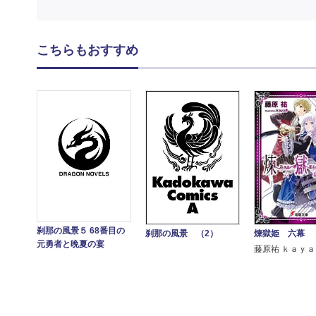
こちらもおすすめ
刹那の風景５ 68番目の
煉獄姫 六幕
刹那の風景 （2）
元勇者と晩夏の宴
藤原祐 ｋａｙ