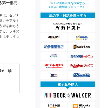
る第一部完
近くの書店在庫を検索する
（書店在庫情報プロジェクト）
ギは、セツナ
紙の本・雑誌を購入する
闘いをアルト
う術を刻もう
する、ラギの
トは少しずつ
景６ 暁
電子版を購入