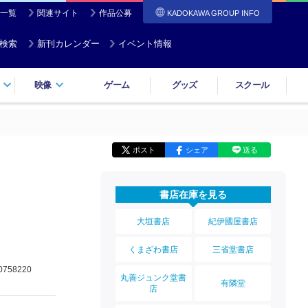
一覧
関連サイト
作品公募
KADOKAWA GROUP INFO
検索
新刊カレンダー
イベント情報
映像
ゲーム
グッズ
スクール
ポスト
シェア
送る
書店在庫を見る
大垣書店
紀伊國屋書店
くまざわ書店
三省堂書店
0758220
丸善ジュンク堂書
有隣堂
店