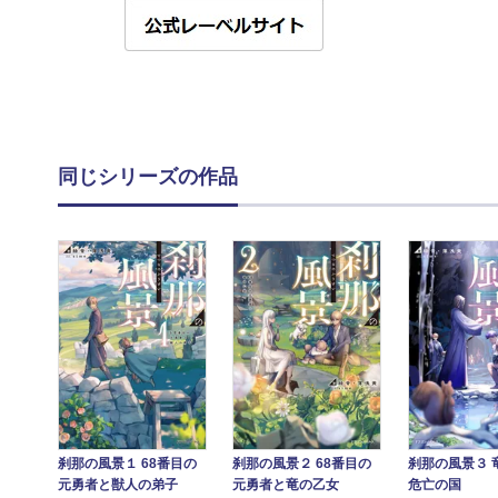
同じシリーズの作品
刹那の風景３ 
刹那の風景１ 68番目の
刹那の風景２ 68番目の
危亡の国
元勇者と獣人の弟子
元勇者と竜の乙女