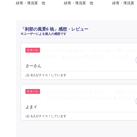
緑青・薄浅黄
緑青・薄浅黄 他
緑青・薄浅黄 他
「刹那の風景6 暁」感想・レビュー
※ユーザーによる個人の感想です
いよいよ訪れる最期の時。ラギとの別れ、新たな旅立
の心を蝕んで辛い。本当にもっと早く出会って、もっと長く一
さーさん
2
人がナイス！しています
わかっていた別れがやってきました。「小説家になろ
に描かれ、セツナとアルトがどれほどラギールを慕っていたか
よまイ
1
人がナイス！しています