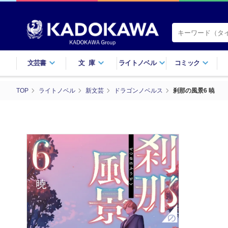
文芸書
文庫
ライトノベル
コミック
TOP
ライトノベル
新文芸
ドラゴンノベルス
刹那の風景6 暁