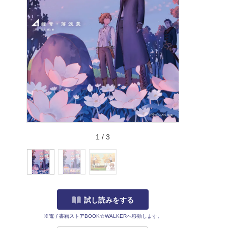
1
/
3
試し読みをする
※電子書籍ストアBOOK☆WALKERへ移動します。