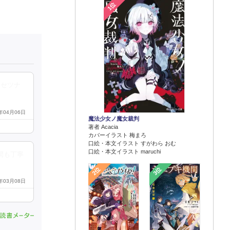
1位
くセツナ
5年04月06日
魔法少女ノ魔女裁判
著者 Acacia
カバーイラスト 梅まろ
口絵・本文イラスト すがわら おむ
口絵・本文イラスト maruchi
間も丁寧
2位
3位
5年03月08日