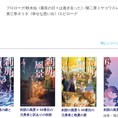
プロローグ/秋水仙《最良の日々は過ぎ去った》/第二章ミヤコワスレ
第三章ネリネ《幸せな思い出》/エピローグ
同じシリー
竜の縁と
刹那の風景４ 68番目の
刹那の風景
刹那の風景５ 68番目の
元勇者と訳ありの依頼
元勇者と晩夏の宴
緑青・薄