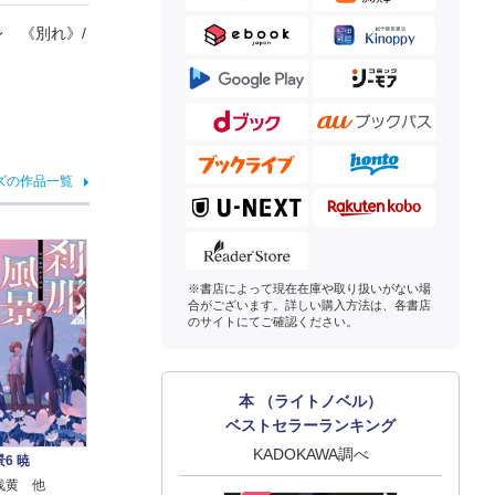
 《別れ》/
ズの作品一覧
※書店によって現在在庫や取り扱いがない場
合がございます。詳しい購入方法は、各書店
のサイトにてご確認ください。
本 （ライトノベル）
ベストセラーランキング
KADOKAWA調べ
6 暁
浅黄 他