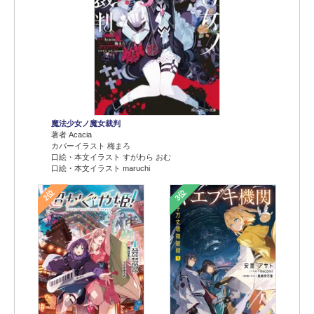
魔法少女ノ魔女裁判
著者 Acacia
カバーイラスト 梅まろ
口絵・本文イラスト すがわら おむ
口絵・本文イラスト maruchi
2位
3位