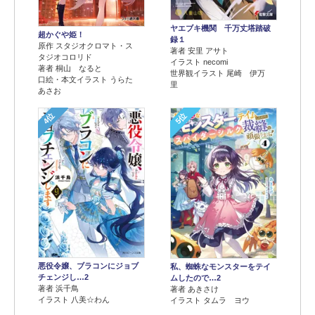
ヤエブキ機関 千万丈塔踏破
超かぐや姫！
録１
原作 スタジオクロマト・ス
著者 安里 アサト
タジオコロリド
イラスト necomi
著者 桐山 なると
世界観イラスト 尾崎 伊万
口絵・本文イラスト うらた
里
あさお
4位
5位
悪役令嬢、ブラコンにジョブ
私、蜘蛛なモンスターをテイ
チェンジし…2
ムしたので…2
著者 浜千鳥
著者 あきさけ
イラスト 八美☆わん
イラスト タムラ ヨウ