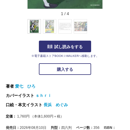
1
/
4
試し読みをする
※電子書籍ストアBOOK☆WALKERへ移動します。
購入する
著者
愛七 ひろ
カバーイラスト
ｓｈｒｉ
口絵・本文イラスト
長浜 めぐみ
定価：
1,760
円
（本体
1,600
円＋税）
発売日：
2026年08月10日
判型：
四六判
ページ数：
356
ISBN：