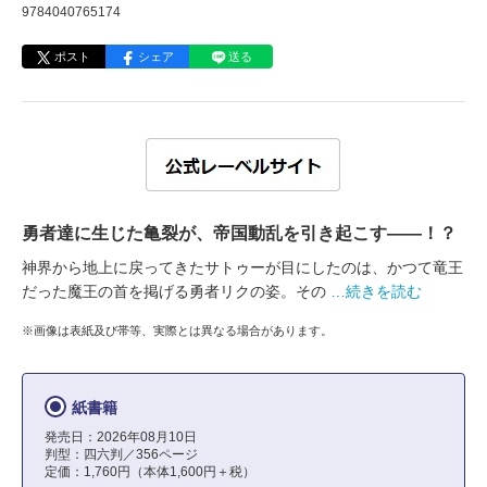
9784040765174
ポスト
シェア
送る
勇者達に生じた亀裂が、帝国動乱を引き起こす――！？
神界から地上に戻ってきたサトゥーが目にしたのは、かつて竜王
だった魔王の首を掲げる勇者リクの姿。その
…続きを読む
※画像は表紙及び帯等、実際とは異なる場合があります。
紙書籍
発売日：2026年08月10日
判型：四六判／356ページ
定価：1,760円（本体1,600円＋税）