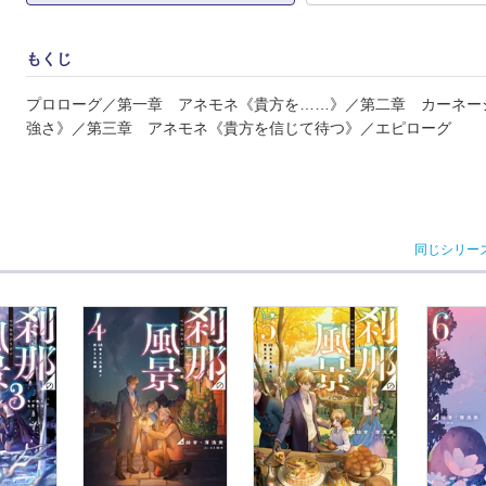
もくじ
プロローグ／第一章 アネモネ《貴方を……》／第二章 カーネー
強さ》／第三章 アネモネ《貴方を信じて待つ》／エピローグ
同じシリー