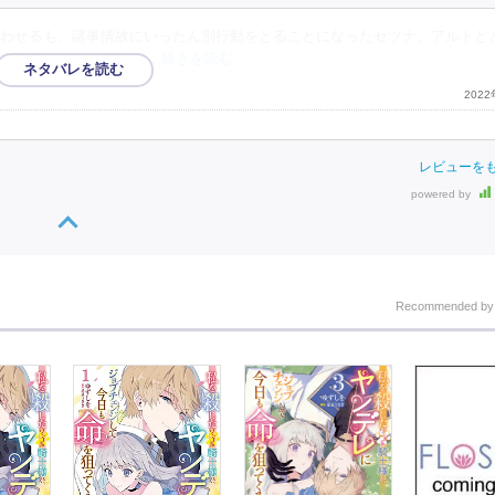
わせるも、諸事情故にいったん別行動をとることになったセツナ。アルトと
まれることに。さらに
…続きを読む
202
レビューを
powered by
Recommended b