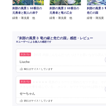
刹那の風景３ 
刹那の風景１ 68番目の
刹那の風景２ 68番目の
危亡の国
元勇者と獣人の弟子
元勇者と竜の乙女
緑青・薄浅黄
緑青・薄浅黄 他
緑青・薄浅黄 他
「刹那の風景３ 竜の縁と危亡の国」感想・レビュー
※ユーザーによる個人の感想です
【KU】内容こんなんだったっけ？と思いながら読ん
Liuche
32
人がナイス！しています
★★★★★ 竜族のトゥーリと別れたセツナ達は、そ
大きな仕事を成している。 ホント、セツナでなければ助けら
せ〜ちゃん
15
人がナイス！しています