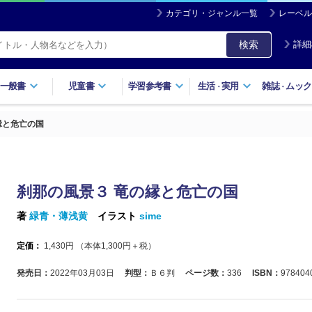
カテゴリ・ジャンル一覧
レーベル
検索
詳細
一般書
児童書
学習参考書
生活
実用
雑誌
ムック
・
・
縁と危亡の国
刹那の風景３ 竜の縁と危亡の国
著
緑青・薄浅黄
イラスト
sime
定価：
1,430
円 （本体
1,300
円＋税）
発売日：
2022年03月03日
判型：
Ｂ６判
ページ数：
336
ISBN：
978404