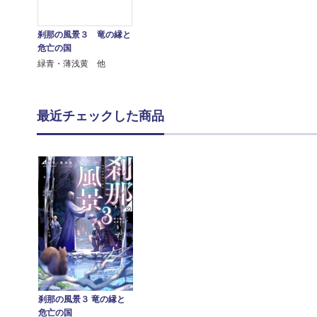
刹那の風景３ 竜の縁と
危亡の国
緑青・薄浅黄 他
最近チェックした商品
刹那の風景３ 竜の縁と
危亡の国