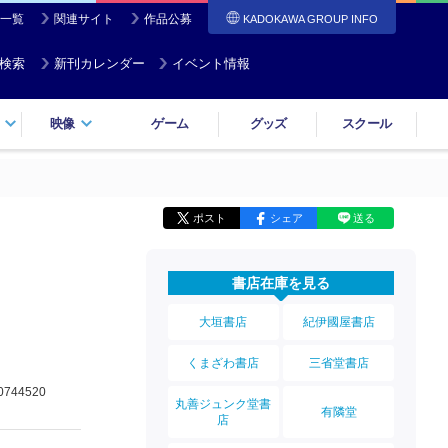
一覧
関連サイト
作品公募
KADOKAWA GROUP INFO
検索
新刊カレンダー
イベント情報
映像
ゲーム
グッズ
スクール
ポスト
シェア
送る
書店在庫を見る
大垣書店
紀伊國屋書店
くまざわ書店
三省堂書店
0744520
丸善ジュンク堂書
有隣堂
店