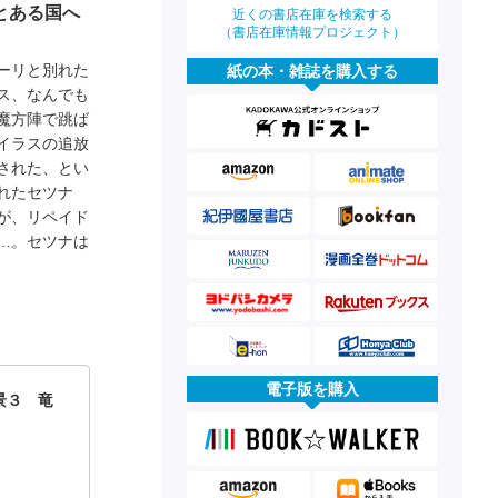
とある国へ
近くの書店在庫を検索する
（書店在庫情報プロジェクト）
ーリと別れた
紙の本・雑誌を購入する
ス、なんでも
魔方陣で跳ば
イラスの追放
された、とい
れたセツナ
が、リペイド
…。セツナは
電子版を購入
景３ 竜