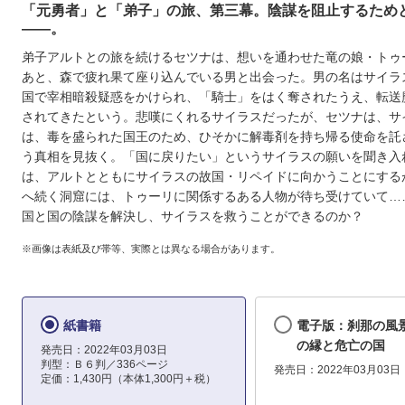
「元勇者」と「弟子」の旅、第三幕。陰謀を阻止するため
――。
弟子アルトとの旅を続けるセツナは、想いを通わせた竜の娘・トゥ
あと、森で疲れ果て座り込んでいる男と出会った。男の名はサイラ
国で宰相暗殺疑惑をかけられ、「騎士」をはく奪されたうえ、転送
されてきたという。悲嘆にくれるサイラスだったが、セツナは、サ
は、毒を盛られた国王のため、ひそかに解毒剤を持ち帰る使命を託
う真相を見抜く。「国に戻りたい」というサイラスの願いを聞き入
は、アルトとともにサイラスの故国・リペイドに向かうことにする
へ続く洞窟には、トゥーリに関係するある人物が待ち受けていて…
国と国の陰謀を解決し、サイラスを救うことができるのか？
※画像は表紙及び帯等、実際とは異なる場合があります。
紙書籍
電子版：刹那の風
の縁と危亡の国
発売日：2022年03月03日
判型：Ｂ６判／336ページ
発売日：2022年03月03日
定価：1,430円（本体1,300円＋税）