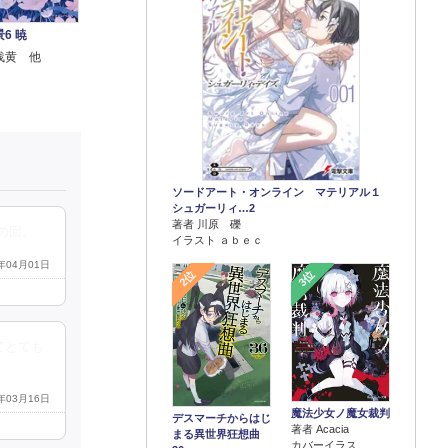
6 暁
浅黄 他
ソードアート・オンライン マテリアル１
シュガーリィ…2
著者 川原 礫
の回。
イラスト ａｂｅｃ
4年04月01日
2位
3位
てとても
4年03月16日
魔法少女ノ魔女裁判
デスマーチからはじ
著者 Acacia
まる異世界狂想曲
カバーイラス