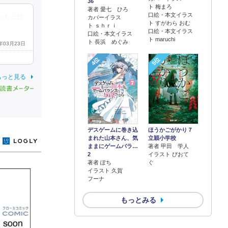
36
ト 梅まろ
著者 愛七 ひろ
口絵・本文イラス
ともに旅
カバーイラス
ト すがわら おむ
ト ｓｈｒｉ
口絵・本文イラス
口絵・本文イラス
ト maruchi
ト 長浜 めぐみ
2年03月23日
4位
5位
もっと見る
デスゲームに巻き込
ほうかごがかり７
まれた山本さん、気
立穎小学校
y
ままにゲームバラ…
著者 甲田 学人
2
イラスト ぴおて
著者 ぽち
ぐ
イラスト 久賀
フーナ
もっとみる