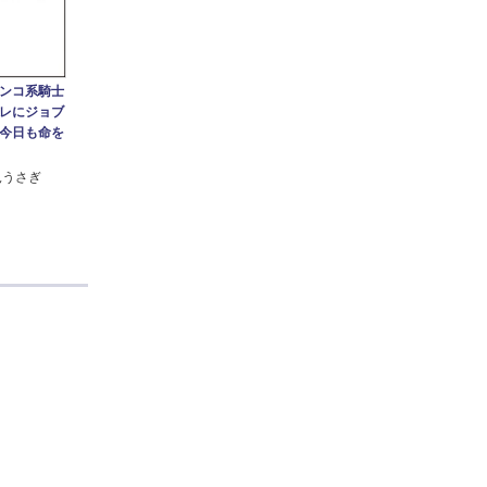
ンコ系騎士
レにジョブ
今日も命を
見うさぎ