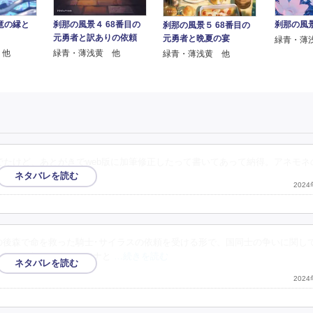
竜の縁と
刹那の風景４ 68番目の
刹那の風景
刹那の風景５ 68番目の
元勇者と訳ありの依頼
元勇者と晩夏の宴
緑青・薄
 他
緑青・薄浅黄 他
緑青・薄浅黄 他
でたけど、あとがきでweb版に加筆修正したって書いてあって納得。アネモネ
202
の後森で命を救った騎士･サイラスの依頼を受ける形で、国同士の争いに関し
れなかったかと…。セツナと
…続きを読む
202