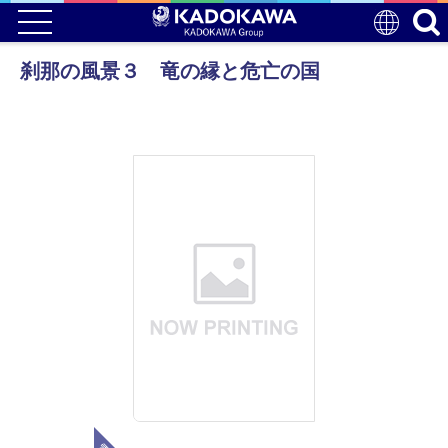
刹那の風景３ 竜の縁と危亡の国
電子版