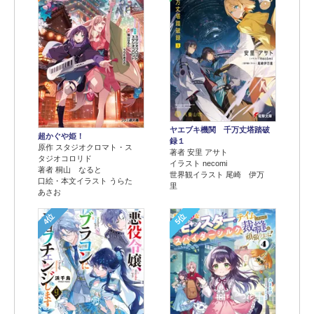
ヤエブキ機関 千万丈塔踏破
超かぐや姫！
録１
原作 スタジオクロマト・ス
著者 安里 アサト
タジオコロリド
イラスト necomi
著者 桐山 なると
世界観イラスト 尾崎 伊万
口絵・本文イラスト うらた
里
あさお
4位
5位