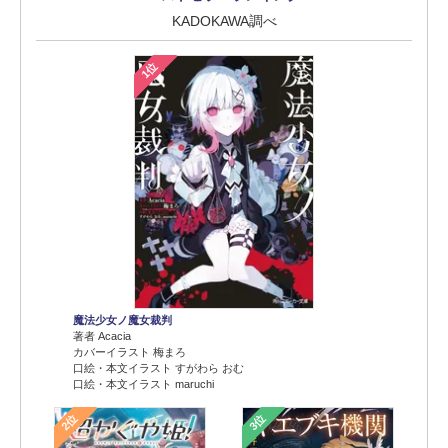
KADOKAWA調べ
1位
魔法少女ノ魔女裁判
著者 Acacia
カバーイラスト 梅まろ
口絵・本文イラスト すがわら おむ
口絵・本文イラスト maruchi
2位
3位