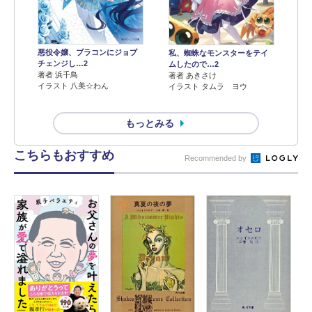
悪役令嬢、ブラコンにジョブ
私、蜘蛛なモンスターをテイ
チェンジし…2
ムしたので…2
著者 浜千鳥
著者 あきさけ
イラスト 八美☆わん
イラスト タムラ ヨウ
もっとみる
こちらもおすすめ
Recommended by