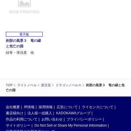
電子版
刹那の風景３ 竜の縁
と危亡の国
緑青・薄浅黄 他
TOP
ライトノベル
新文芸
ドラゴンノベルス
刹那の風景３ 竜の縁と危
亡の国
会社概要
IR情報
採用情報
広告について
ライセンスについて
書店様向け
法人様一括購入
KADOKAWAグループ
作品の利用について
お問い合わせ
プライバシーポリシー
サイトポリシー
Do Not Sell or Share My Personal Information