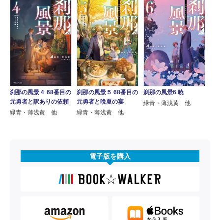
刹那の風景４ 68番目の
刹那の風景6 暁
刹那の風景５ 68番目の
元勇者と訳ありの依頼
元勇者と晩夏の宴
緑青・薄浅黄 他
緑青・薄浅黄 他
緑青・薄浅黄 他
電子版を購入