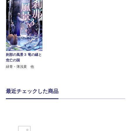
刹那の風景３ 竜の縁と
危亡の国
緑青・薄浅黄 他
最近チェックした商品