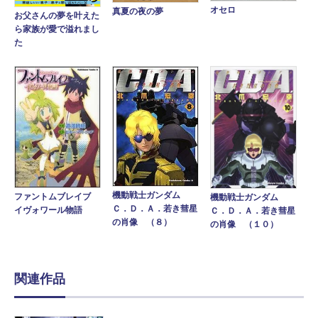
オセロ
真夏の夜の夢
お父さんの夢を叶えた
ら家族が愛で溢れまし
た
機動戦士ガンダム
ファントムブレイブ
機動戦士ガンダム
Ｃ．Ｄ．Ａ．若き彗星
イヴォワール物語
Ｃ．Ｄ．Ａ．若き彗星
の肖像 （８）
の肖像 （１０）
関連作品