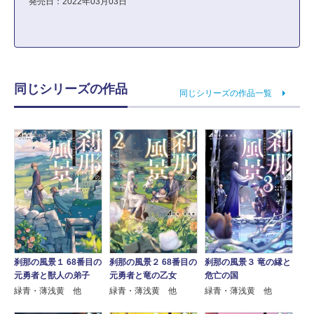
発売日：2022年03月03日
同じシリーズの作品
同じシリーズの作品一覧
刹那の風景３ 竜の縁と
刹那の風景１ 68番目の
刹那の風景２ 68番目の
危亡の国
元勇者と獣人の弟子
元勇者と竜の乙女
緑青・薄浅黄 他
緑青・薄浅黄 他
緑青・薄浅黄 他