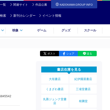
一覧
関連サイト
作品公募
KADOKAWA GROUP INFO
検索
新刊カレンダー
イベント情報
映像
ゲーム
グッズ
スクール
ポスト
シェア
送る
書店在庫を見る
大垣書店
紀伊國屋書店
くまざわ書店
三省堂書店
6845542
丸善ジュンク堂書
有隣堂
店