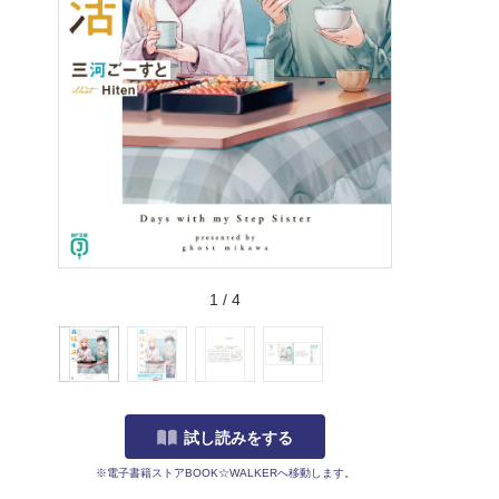
1
/
4
試し読みをする
※電子書籍ストアBOOK☆WALKERへ移動します。