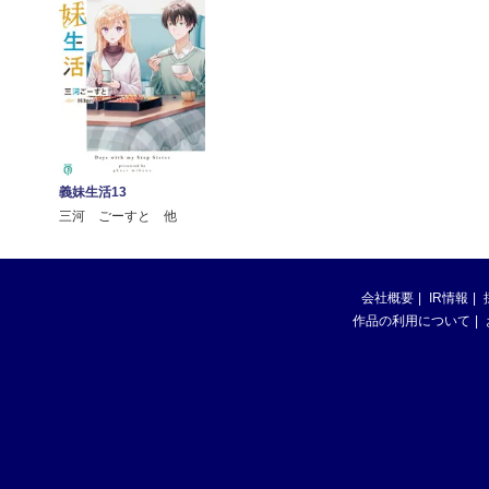
義妹生活13
三河 ごーすと 他
会社概要
IR情報
作品の利用について