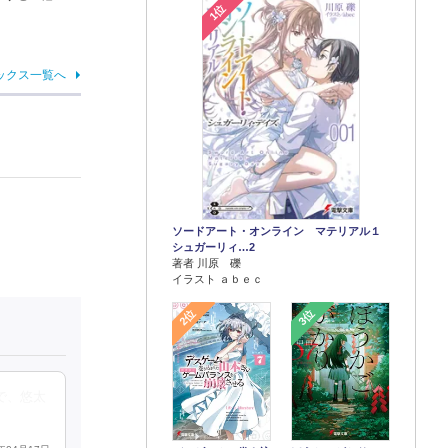
1位
ックス一覧へ
ソードアート・オンライン マテリアル１
シュガーリィ…2
著者 川原 礫
イラスト ａｂｅｃ
2位
3位
で、悠太