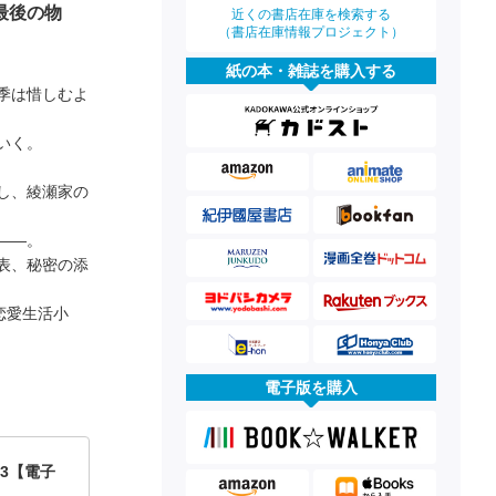
最後の物
近くの書店在庫を検索する
（書店在庫情報プロジェクト）
紙の本・雑誌を購入する
季は惜しむよ
いく。
し、綾瀬家の
――。
表、秘密の添
恋愛生活小
電子版を購入
3【電子