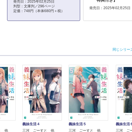
特典付き】
発売日：2025年02月25日
判型：文庫判／296ページ
発売日：2025年02月25日
定価：748円（本体680円＋税）
同じシリー
義妹生活４
義妹生活
義妹生活５
三河 ごーすと 他
三河 ご
と 他
三河 ごーすと 他