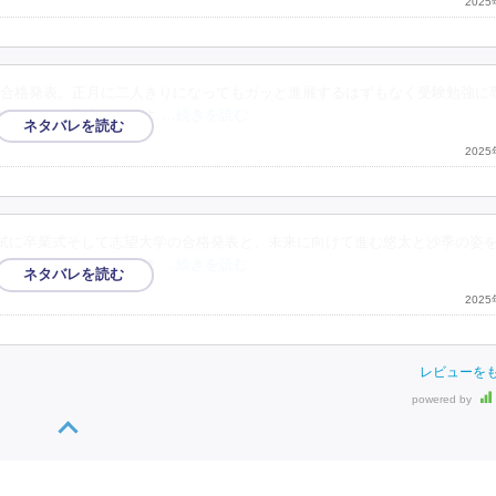
202
合格発表。正月に二人きりになってもガッと進展するはずもなく受験勉強に
いるのって数人なんだよ
…続きを読む
202
試に卒業式そして志望大学の合格発表と、未来に向けて進む悠太と沙季の姿
に本作品らしさを感じま
…続きを読む
202
レビューを
powered by