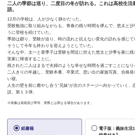
二人の季節は巡り、二度目の冬が訪れる。これは高校生活
語。
12月の学校は、人が少なく静かだった。
受験勉強に取り組みながらも、青春の残り時間を儚んで、悠太と沙
うに登校を続けていた。
季節は廻り、受験が迫り、時の流れと抗えない変化の訪れを感じて
そうして今年も終わりを迎えようとしていた。
そんな中、太一と亜季子は受験を間近に控えた悠太と沙季を家に残
実家に帰省することに。
残された二人はまるで夫婦のような幸せな時間を過ごすことになり
二人きりの年越し、受験本番、卒業式、思い出の家族写真、合格発
い寝。
人生の壁を前に癒やし合う“兄妹”が次のステージへ向かっていく、
説、第１３弾。
※画像は表紙及び帯等、実際とは異なる場合があります。
紙書籍
電子版：義妹生活1