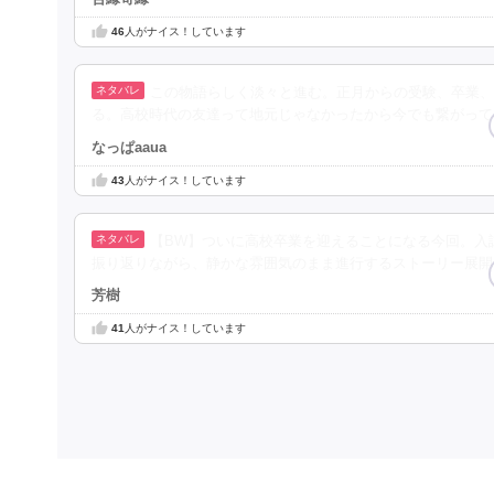
46
人がナイス！しています
この物語らしく淡々と進む。正月からの受験、卒業、
る。高校時代の友達って地元じゃなかったから今でも繋がって
なっぱaaua
43
人がナイス！しています
【BW】ついに高校卒業を迎えることになる今回。入
振り返りながら、静かな雰囲気のまま進行するストーリー展開
芳樹
41
人がナイス！しています