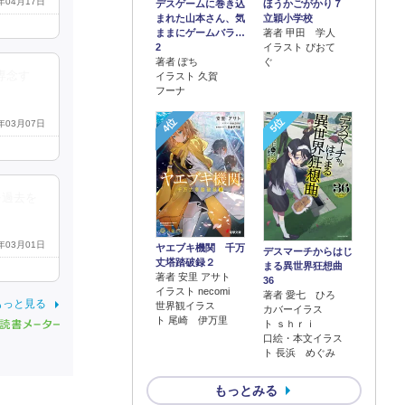
5年04月17日
デスゲームに巻き込
ほうかごがかり７
まれた山本さん、気
立穎小学校
ままにゲームバラ…
著者 甲田 学人
2
イラスト ぴおて
著者 ぽち
ぐ
専念す
イラスト 久賀
フーナ
4位
5位
5年03月07日
を過去を
5年03月01日
ヤエブキ機関 千万
デスマーチからはじ
丈塔踏破録２
まる異世界狂想曲
著者 安里 アサト
36
イラスト necomi
著者 愛七 ひろ
もっと見る
世界観イラス
カバーイラス
ト 尾崎 伊万里
ト ｓｈｒｉ
口絵・本文イラス
ト 長浜 めぐみ
もっとみる