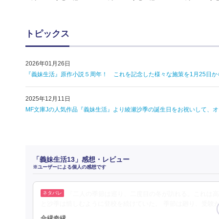
トピックス
2026年01月26日
『義妹生活』原作小説５周年！ これを記念した様々な施策を1月25日か
2025年12月11日
MF文庫Jの人気作品『義妹生活』より綾瀬沙季の誕生日をお祝いして、
「義妹生活13」感想・レビュー
※ユーザーによる個人の感想です
『二人の季節は巡り、二度目の冬が訪れる。これは高
と沙季は惜しむように登校を続けていた。 季節は廻り、受験
合縁奇縁