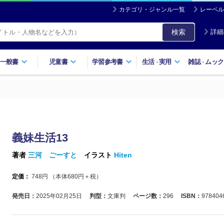
カテゴリ・ジャンル一覧
レーベル
検索
詳細
一般書
児童書
学習参考書
生活
実用
雑誌
ムック
・
・
義妹生活13
著者
三河 ごーすと
イラスト
Hiten
定価：
748
円 （本体
680
円＋税）
発売日：
2025年02月25日
判型：
文庫判
ページ数：
296
ISBN：
978404