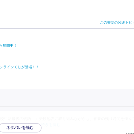
この書誌の関連トピ
ら展開中！
オンラインくじが登場！！
校生活最後の物語。』受験勉強に取り組みながらも、青春の残り時間を儚ん
が迫り、時の流れと抗
…続きを読む