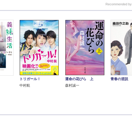
Recommended b
トリガール！
運命の花びら 上
青春の逆説
中村航
森村誠一