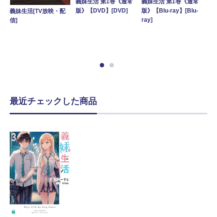
義妹生活 第1巻《通常
義妹生活 第1巻《通常
義
版》【DVD】[DVD]
版》【Blu-ray】[Blu-
沙
義妹生活[TV放映・配
瀬
ray]
全数
信]
完
ray
-
最近チェックした商品