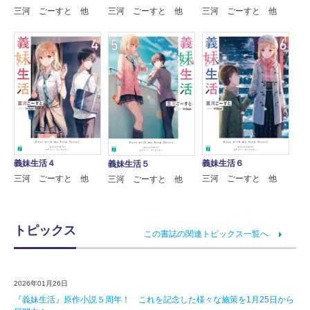
三河 ごーすと 他
三河 ごーすと 他
三河 ごーすと 他
義妹生活４
義妹生活６
義妹生活５
三河 ごーすと 他
三河 ごーすと 他
三河 ごーすと 他
トピックス
この書誌の関連トピックス一覧へ
2026年01月26日
『義妹生活』原作小説５周年！ これを記念した様々な施策を1月25日から