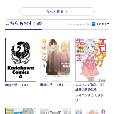
もっとみる
こちらもおすすめ
Recommended by
エロマンガ先生（９）
義妹生活 （５）
義妹生活 （３）
紗霧の新婚生活
伏見つかさ かんざき
ひろ