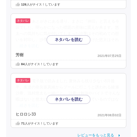
126
人がナイス！しています
あとがきにある通り、まさに『神回』と言える今
回でした。明らかになった標題の意味に震えが来ます。悠
太への気持ちに気が付いてしまった沙季はその初めての想
いを封印し、沙季へ向ける感情に名前を付けた悠太はそれ
…続きを読む
芳樹
2021年07月25日
84
人がナイス！しています
電子版で読みました 夏休みも残り少ない8月後
半、友達の奈良坂真綾からプールに行こうと誘われる綾瀬
沙希、浅村悠太も一緒にと。 沙希は勉強やバイトでそんな
暇はないと悠太に言うが、沙希が無理をしているのではな
…続きを読む
ヒロロシ33
2021年08月02日
71
人がナイス！しています
レビューをもっと見る