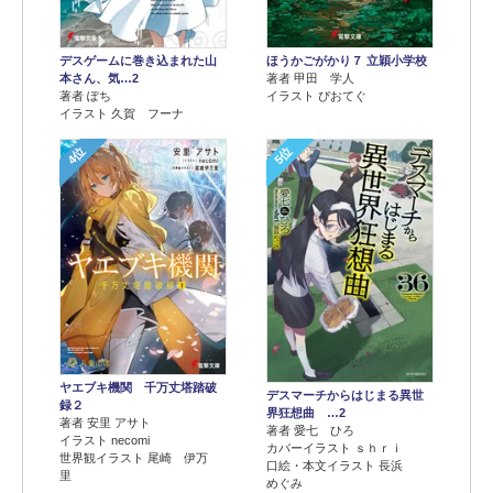
デスゲームに巻き込まれた山
ほうかごがかり７ 立穎小学校
本さん、気…2
著者 甲田 学人
著者 ぽち
イラスト ぴおてぐ
イラスト 久賀 フーナ
4位
5位
ヤエブキ機関 千万丈塔踏破
デスマーチからはじまる異世
録２
界狂想曲 …2
著者 安里 アサト
著者 愛七 ひろ
イラスト necomi
カバーイラスト ｓｈｒｉ
世界観イラスト 尾崎 伊万
口絵・本文イラスト 長浜
里
めぐみ