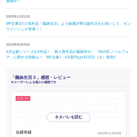
展開中！
2025年12月11日
MF文庫Jの人気作品『義妹生活』より綾瀬沙季の誕生日をお祝いして、オン
ラインくじが登場！！
2023年04月25日
4月は新シリーズが2作品！ 新人賞作品の最新作や、「MUSICノベルフェ
ア」に関する情報も！ MF文庫J 4月新刊は4月25日（火）発売!!
「義妹生活３」感想・レビュー
※ユーザーによる個人の感想です
『兄妹として、初めての夏休み。一歩ずつ歩み寄
っていく二人の、大切な日々。』悠太と沙季が義理の兄妹
になって初めて迎える夏休み。何故か悠太が働く書店に履
歴書を出した沙季は、アルバイトの後輩として働き始める
…続きを読む
合縁奇縁
2022年11月20日