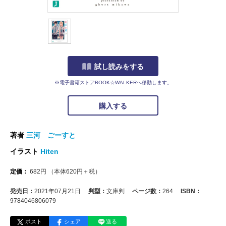
試し読みをする
※電子書籍ストアBOOK☆WALKERへ移動します。
購入する
著者
三河 ごーすと
イラスト
Hiten
定価：
682
円
（本体
620
円＋税）
発売日：
2021年07月21日
判型：
文庫判
ページ数：
264
ISBN：
9784046806079
ポスト
シェア
送る