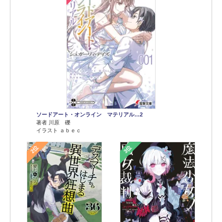
ソードアート・オンライン マテリアル…2
著者 川原 礫
イラスト ａｂｅｃ
2位
3位