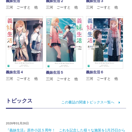
義妹生活
義妹生活２
義妹生活３
三河 ごーすと 他
三河 ごーすと 他
三河 ごーすと 他
義妹生活４
義妹生活６
義妹生活５
三河 ごーすと 他
三河 ごーすと 他
三河 ごーすと 他
トピックス
この書誌の関連トピックス一覧へ
2026年01月26日
『義妹生活』原作小説５周年！ これを記念した様々な施策を1月25日から