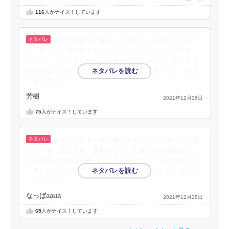
116
人がナイス！しています
本当の気持ちに蓋をしてお互いへの思い忘れるべ
く、新しい人間関係を築こうとする二人はどこに辿り着く
のか…。「すり合わせ」に始まった二人が、想いを「すり
合わせる」に至った今回。好きと言った浅沼くんと、好き
…続きを読む
芳樹
2021年12月26日
75
人がナイス！しています
沙季と浅村君が義兄妹であるという現実に想い悩
む第４巻。読売先輩、夏帆ちゃん、工藤先生の指摘がそれ
ぞれ沙季と浅村君を導いてくれるのだね。こちらが想うと
ころにしっかり収まってくれて何だかホッとした。擦り合
…続きを読む
なっぱaaua
2021年12月28日
65
人がナイス！しています