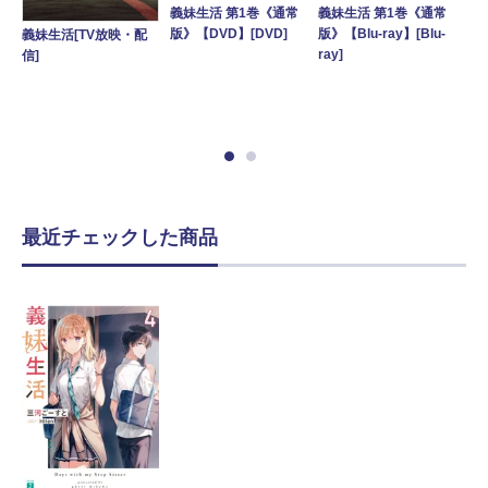
義妹生活 第1巻《通常
義妹生活 第1巻《通常
義
版》【DVD】[DVD]
版》【Blu-ray】[Blu-
沙
義妹生活[TV放映・配
瀬
ray]
全数
信]
完
ray
-
最近チェックした商品