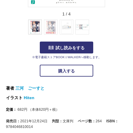
1
/
4
試し読みをする
※電子書籍ストアBOOK☆WALKERへ移動します。
購入する
著者
三河 ごーすと
イラスト
Hiten
定価：
682
円
（本体
620
円＋税）
発売日：
2021年12月24日
判型：
文庫判
ページ数：
264
ISBN：
9784046810014