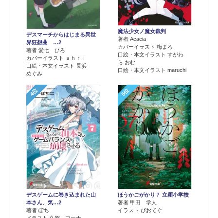
魔法少女ノ魔女裁判
デスマーチからはじまる異世
著者 Acacia
界狂想曲 …2
カバーイラスト 梅まろ
著者 愛七 ひろ
口絵・本文イラスト すがわ
カバーイラスト ｓｈｒｉ
ら おむ
口絵・本文イラスト 長浜
口絵・本文イラスト maruchi
めぐみ
4位
5位
デスゲームに巻き込まれた山
ほうかごがかり７ 立穎小学校
本さん、気…2
著者 甲田 学人
著者 ぽち
イラスト ぴおてぐ
イラスト 久賀 フーナ