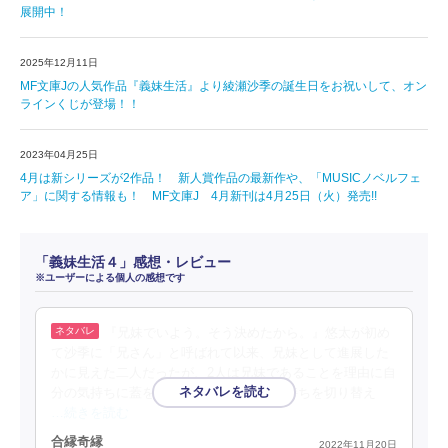
展開中！
2025年12月11日
MF文庫Jの人気作品『義妹生活』より綾瀬沙季の誕生日をお祝いして、オン
ラインくじが登場！！
2023年04月25日
4月は新シリーズが2作品！ 新人賞作品の最新作や、「MUSICノベルフェ
ア」に関する情報も！ MF文庫J 4月新刊は4月25日（火）発売!!
「義妹生活４」感想・レビュー
※ユーザーによる個人の感想です
『兄妹でいよう。そう決めたから。』悠太が初め
て沙季に「兄さん」と呼ばれて以来、兄妹として進展した
かに見えた二人だったが、2人は兄妹であることを理由に自
分の気持ちに蓋をして、距離を置き、気持ちを切り替え
…続きを読む
合縁奇縁
2022年11月20日