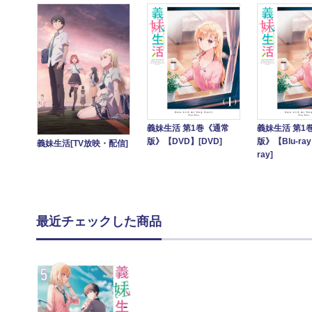
義妹生活 第1巻《通常
義妹生活 第1
版》【DVD】[DVD]
版》【Blu-ray
義妹生活[TV放映・配信]
ray]
最近チェックした商品