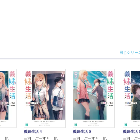
同じシリー
義妹生活４
義妹生活
義妹生活５
三河 ごーすと 他
三河 ご
と 他
三河 ごーすと 他