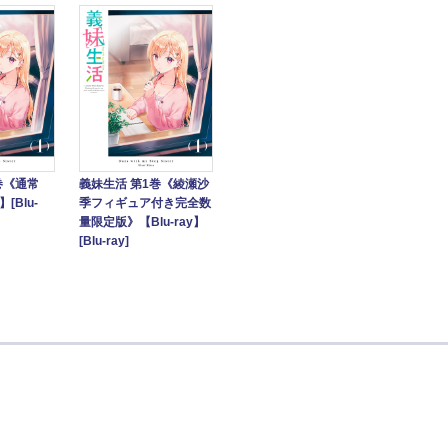
巻《通常
義妹生活 第1巻《綾瀬沙
】[Blu-
季フィギュア付き完全数
量限定版》【Blu-ray】
[Blu-ray]