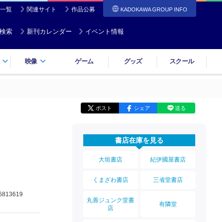
一覧
関連サイト
作品公募
KADOKAWA GROUP INFO
検索
新刊カレンダー
イベント情報
映像
ゲーム
グッズ
スクール
ポスト
シェア
送る
書店在庫を見る
大垣書店
紀伊國屋書店
くまざわ書店
三省堂書店
6813619
丸善ジュンク堂書
有隣堂
店