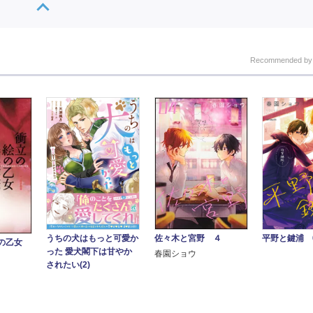
Recommended b
うちの犬はもっと可愛か
佐々木と宮野 ４
平野と鍵浦 
の乙女
った 愛犬閣下は甘やか
春園ショウ
されたい(2)