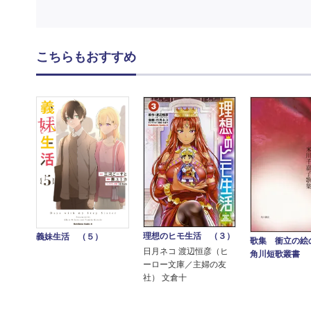
こちらもおすすめ
理想のヒモ生活 （３）
義妹生活 （５）
歌集 衝立の絵
日月ネコ 渡辺恒彦（ヒ
角川短歌叢書
ーロー文庫／主婦の友
社） 文倉十