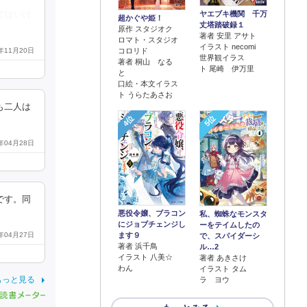
ヤエブキ機関 千万
てはいけ
超かぐや姫！
丈塔踏破録１
原作 スタジオク
著者 安里 アサト
ロマト・スタジオ
イラスト necomi
2年11月20日
コロリド
世界観イラス
著者 桐山 なる
ト 尾崎 伊万里
と
口絵・本文イラス
ト うらたあさお
も二人は
4位
5位
2年04月28日
です。同
悪役令嬢、ブラコン
私、蜘蛛なモンスタ
にジョブチェンジし
ーをテイムしたの
2年04月27日
ます９
で、スパイダーシ
著者 浜千鳥
ル…2
イラスト 八美☆
著者 あきさけ
わん
イラスト タム
もっと見る
ラ ヨウ