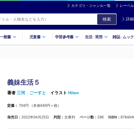
カテゴリ・ジャンル一覧
レーベル
検索
詳細
一般書
児童書
学習参考書
生活
実用
雑誌
ムック
・
・
義妹生活５
著者
三河 ごーすと
イラスト
Hiten
定価：
704
円 （本体
640
円＋税）
発売日：
2022年04月25日
判型：
文庫判
ページ数：
296
ISBN：
978404