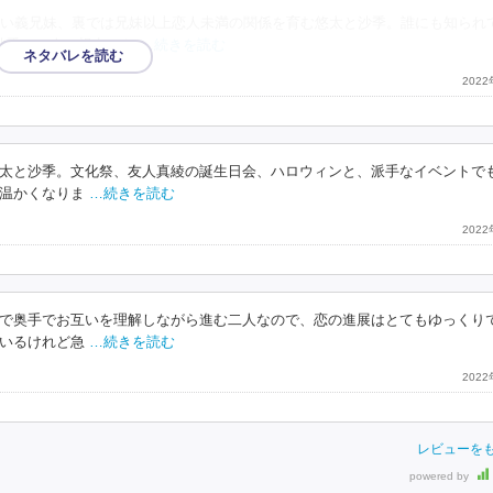
い義兄妹、裏では兄妹以上恋人未満の関係を育む悠太と沙季。誰にも知られ
沙季の二人の視点から
…続きを読む
202
太と沙季。文化祭、友人真綾の誕生日会、ハロウィンと、派手なイベントで
温かくなりま
…続きを読む
202
で奥手でお互いを理解しながら進む二人なので、恋の進展はとてもゆっくり
いるけれど急
…続きを読む
202
レビューを
powered by