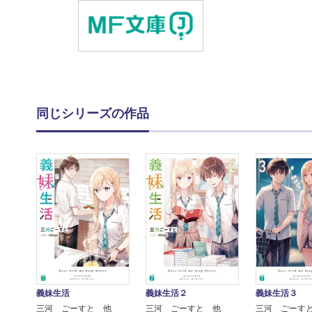
同じシリーズの作品
義妹生活
義妹生活２
義妹生活３
三河 ごーすと 他
三河 ごーすと 他
三河 ごーす