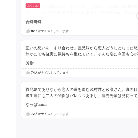
『兄妹だけど、それだけじゃない。』表面上は仲の良
ない、二人だけの秘密の生活が始まるシリーズ第5弾。悠太と
合縁奇縁
92
人がナイス！しています
互いの想いを「すり合わせ」義兄妹から恋人どうしとなった悠
静かにでも確実に気持ちを重ねていく。そんな姿に今回も心が
芳樹
74
人がナイス！しています
義兄妹でありながら恋人の道を進む浅村君と綾瀬さん。真面目
級生達にも二人の関係はバレつつあるし、読売先輩は見切って
なっぱaaua
72
人がナイス！しています