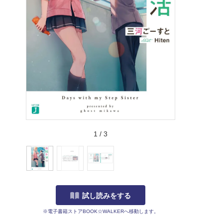
1
/
3
試し読みをする
※電子書籍ストアBOOK☆WALKERへ移動します。