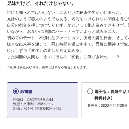
兄妹だけど、それだけじゃない。
誰にも知られてはいけない、二人だけの秘密の生活が始まった。
兄妹のようで恋人のようでもある、名前をつけられない関係を育む
自分の都合を押しつけたりせず、かといって抱え込みすぎもせず、
いながら、お互いに理想のパートナーでいようと試みる二人。
初めてのデート、不慣れなファッション、友達の誕生日会、そして
様々な出来事を通して、同じ時間を過ごす中で、異性に期待せず生
に少しずつ『変化』の兆しが見え始める。
また周囲の人間も、徐々に彼らの『変化』に気づき始め……？
※画像は表紙及び帯等、実際とは異なる場合があります。
紙書籍
電子版：義妹生活
特典付き】
発売日：2022年04月25日
判型：文庫判／296ページ
発売日：2022年04月25日
定価：704円（本体640円＋税）