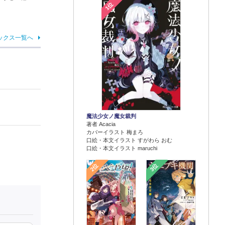
1位
ックス一覧へ
魔法少女ノ魔女裁判
著者 Acacia
カバーイラスト 梅まろ
口絵・本文イラスト すがわら おむ
口絵・本文イラスト maruchi
2位
3位