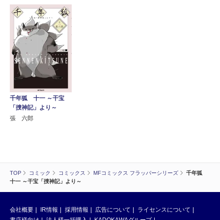
千年狐 十一 ～干宝
「捜神記」より～
張 六郎
TOP
コミック
コミックス
MFコミックス フラッパーシリーズ
千年狐
十一 ～干宝「捜神記」より～
会社概要
IR情報
採用情報
広告について
ライセンスについて
書店様向け
法人様一括購入
KADOKAWAグループ