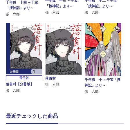
千年狐 十三 ～干宝
千年狐 十二 ～干宝
千年狐 十四 ～干宝
「捜神記」より～
「捜神記」より～
「捜神記」より～
張 六郎
張 六郎
張 六郎
電子版
落首村
千年狐 十 ～干宝「捜
落首村【分冊版】
張 六郎
神記」より～
張 六郎
張 六郎
最近チェックした商品