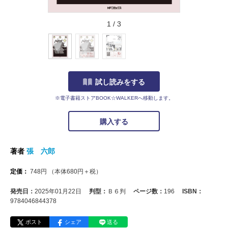
1
/
3
試し読みをする
※電子書籍ストアBOOK☆WALKERへ移動します。
購入する
著者
張 六郎
定価：
748
円
（本体
680
円＋税）
発売日：
2025年01月22日
判型：
Ｂ６判
ページ数：
196
ISBN：
9784046844378
ポスト
シェア
送る