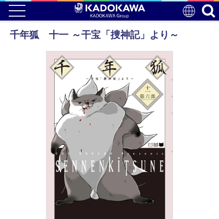
千年狐 十一 ～干宝「捜神記」より～