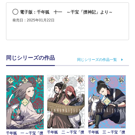
電子版：千年狐 十一 ～干宝「捜神記」より～
発売日：2025年01月22日
同じシリーズの作品
同じシリーズの作品一覧
千年狐 二 ～干宝「捜
千年狐 三 ～干宝「捜
千年狐 一 ～干宝「捜