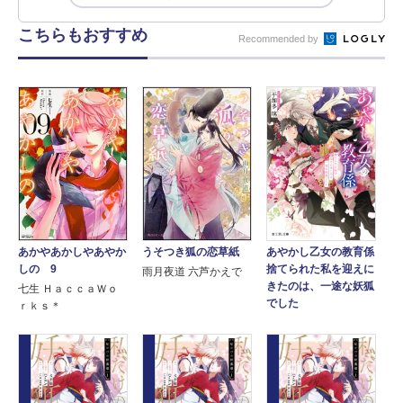
こちらもおすすめ
Recommended by
うそつき狐の恋草紙
あやかし乙女の教育係
あかやあかしやあやか
捨てられた私を迎えに
しの 9
雨月夜道 六芦かえで
きたのは、一途な妖狐
七生 ＨａｃｃａＷｏ
でした
ｒｋｓ＊