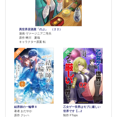
異世界居酒屋「のぶ」 （２２）
漫画 ヴァージニア二等兵
原作 蝉川 夏哉
キャラクター原案 転
2位
3位
結界師の一輪華 8
乙女ゲー世界はモブに厳しい
著者 おだやか
世界です【…2
原作 クレハ
制作 FTops