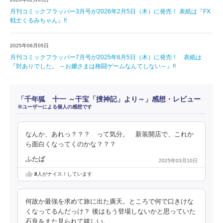
月刊コミックフラッパー3月号が2026年2月5日（木）に発売！ 表紙は『FX
戦士くるみちゃん』!!
2025年06月05日
月刊コミックフラッパー7月号が2025年6月5日（木）に発売！ 表紙は
『対ありでした。 ～お嬢さまは格闘ゲームなんてしない～』!!
「千年狐 十一 ～干宝「捜神記」より～」感想・レビュー
※ユーザーによる個人の感想です
なんか、あれっ？？？ って気分。 新装開店で、これか
ら面白くなってくのかな？？？
ふたば
2025年03月10日
8
人がナイス！しています
何故か最強を求めて旅に出た廣天。ところで何で口きけな
くなってるんだっけ？ 後はもう登場しないかと思っていた
石良をまた見られて嬉しい。