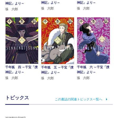
神記」より～
神記」より～
神記」より～
張 六郎
張 六郎
張 六郎
千年狐 四 ～干宝「捜
千年狐 六 ～干宝「捜
千年狐 五 ～干宝「捜
神記」より～
神記」より～
神記」より～
張 六郎
張 六郎
張 六郎
トピックス
この書誌の関連トピックス一覧へ
2026年02月05日