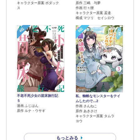
キャラクター原案 ボダック
原作 三嶋 与夢
ス
作画 行々狸
キャラクター原案 孟達
構成 マツリ セイシロウ
4位
5位
不老不死少女の苗床旅行記
私、蜘蛛なモンスターをテイ
５
ムしたので…2
漫画 ふじはん
作画 さんねこ
原作 ルナ・ウサギ
原作 あきさけ
キャラクター原案 タムラ
ヨウ
もっとみる