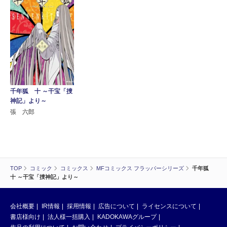
千年狐 十 ～干宝「捜
神記」より～
張 六郎
TOP
コミック
コミックス
MFコミックス フラッパーシリーズ
千年狐
十 ～干宝「捜神記」より～
会社概要
IR情報
採用情報
広告について
ライセンスについて
書店様向け
法人様一括購入
KADOKAWAグループ