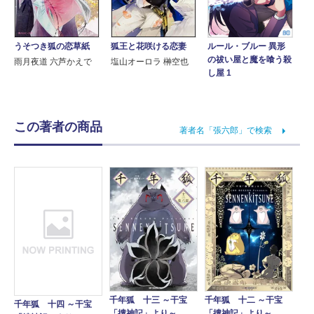
うそつき狐の恋草紙
狐王と花咲ける恋妻
ルール・ブルー 異形
の祓い屋と魔を喰う殺
雨月夜道 六芦かえで
塩山オーロラ 榊空也
し屋 1
この著者の商品
著者名「張六郎」で検索
千年狐 十三 ～干宝
千年狐 十二 ～干宝
千年狐 十四 ～干宝
「捜神記」より～
「捜神記」より～