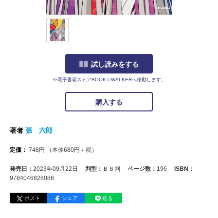
試し読みをする
※電子書籍ストアBOOK☆WALKERへ移動します。
購入する
著者
張 六郎
定価：
748
円
（本体
680
円＋税）
発売日：
2023年09月22日
判型：
Ｂ６判
ページ数：
196
ISBN：
9784046828088
ポスト
シェア
送る