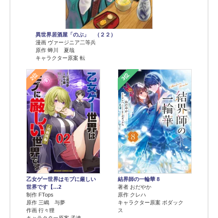
異世界居酒屋「のぶ」 （２２）
漫画 ヴァージニア二等兵
原作 蝉川 夏哉
キャラクター原案 転
2位
3位
乙女ゲー世界はモブに厳しい
結界師の一輪華 8
世界です【…2
著者 おだやか
制作 FTops
原作 クレハ
原作 三嶋 与夢
キャラクター原案 ボダック
作画 行々狸
ス