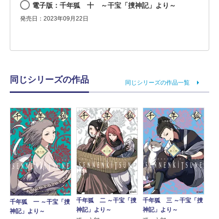
電子版：千年狐 十 ～干宝「捜神記」より～
発売日：2023年09月22日
同じシリーズの作品
同じシリーズの作品一覧
千年狐 二 ～干宝「捜
千年狐 三 ～干宝「捜
千年狐 一 ～干宝「捜
神記」より～
神記」より～
神記」より～