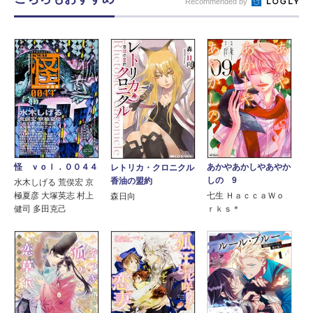
Recommended by
怪 ｖｏｌ．００４４
あかやあかしやあやか
レトリカ・クロニクル
しの 9
香油の盟約
水木しげる 荒俣宏 京
極夏彦 大塚英志 村上
七生 ＨａｃｃａＷｏ
森日向
健司 多田克己
ｒｋｓ＊