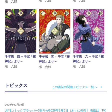
張 六郎
張 六郎
張 六郎
千年狐 四 ～干宝「捜
千年狐 六 ～干宝「捜
千年狐 五 ～干宝「捜
神記」より～
神記」より～
神記」より～
張 六郎
張 六郎
張 六郎
トピックス
この書誌の関連トピックス一覧へ
2026年02月05日
月刊コミックフラッパー3月号が2026年2月5日（木）に発売！ 表紙は『FX