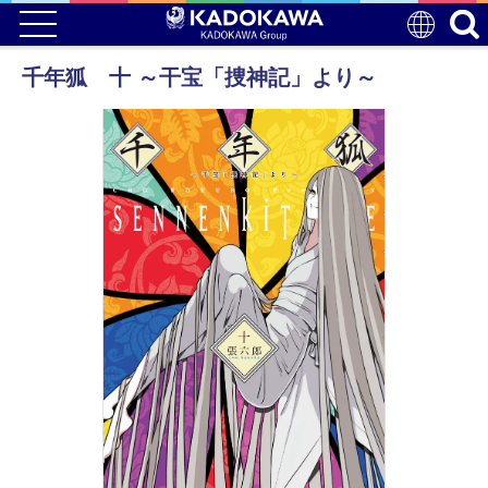
千年狐 十 ～干宝「捜神記」より～