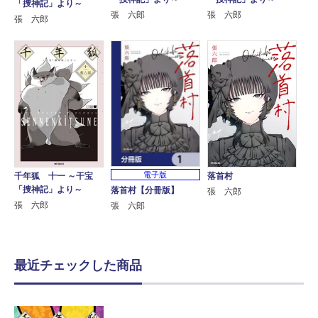
「捜神記」より～
張 六郎
張 六郎
張 六郎
電子版
千年狐 十一 ～干宝
落首村
「捜神記」より～
落首村【分冊版】
張 六郎
張 六郎
張 六郎
最近チェックした商品