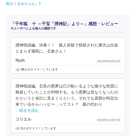
戦士くるみちゃん』!!
「千年狐 十 ～干宝「捜神記」より～」感想・レビュー
※ユーザーによる個人の感想です
捜神怪談編、決着！！ 殺人容疑で投獄された廣天は出血
とまらず瀕死に。石倉さん！
Nyah
2023年09月22日
35
人がナイス！しています
捜神怪談編。石良の悪夢は己の恥いるような矮小な性質に
根差していたことが判明する。もう悪夢は見なくなったの
かというと余計に見まくりという。それでも原因が特定出
来ているからハッピー…ってコト？ 親の代わり
…続きを読む
コリエル
2023年10月07日
5
人がナイス！しています