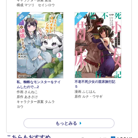
キャラクター原案 孟達
構成 マツリ セイシロウ
4位
5位
不老不死少女の苗床旅行記
私、蜘蛛なモンスターをテイ
５
ムしたので…2
漫画 ふじはん
作画 さんねこ
原作 ルナ・ウサギ
原作 あきさけ
キャラクター原案 タムラ
ヨウ
もっとみる
こちらもおすすめ