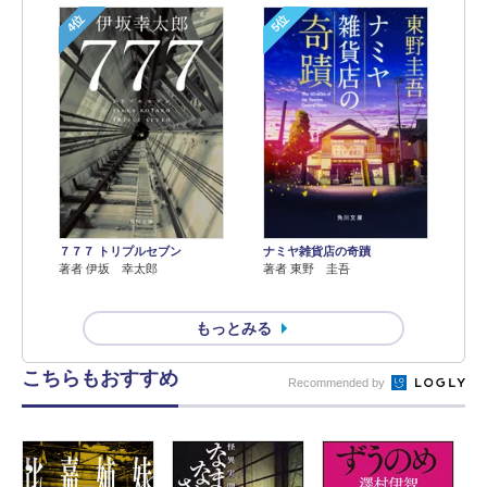
4位
5位
７７７ トリプルセブン
ナミヤ雑貨店の奇蹟
著者 伊坂 幸太郎
著者 東野 圭吾
もっとみる
こちらもおすすめ
Recommended by