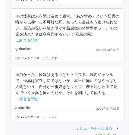
その怪異は人を閉じ込めて殺す｡「あかずめ」という怪異の
噂から伝播する不可解な死。知ったら最後もう逃げられな
い、最恐の呪いを解き明かす新感覚の体験型ホラー。その
家を訪れた者は窒息死するという“窒息の家”。
…続きを読む
yukaring
2025年03月30日
80
人がナイス！しています
面白かった。怪異はあるけどヒトコワ系。脳内ジャンル
で、怪異は実在し幻ではないが、本当に怖いのはやっぱり
人間という。自分が一番好きなタイプ。理不尽な理由で死
んでいく怪異も怖いのだが、それを利用して他人を
…続きを読む
absinthe
2026年07月06日
79
人がナイス！しています
レビューをもっと見る