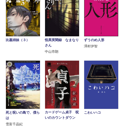
ずうのめ人形
怪異実聞録 なまなり
比嘉姉妹（３）
さん
澤村伊智
中山市朗
カードゲーム貞子 呪
死と呪いの島で、僕ら
こわいハコ
いのカウントダウン
は
雪富千晶紀