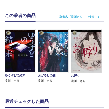
この著者の商品
著者名「滝川さり」で検索
ゆうずどの結末
おどろしの森
お孵り
滝川 さり
滝川 さり
滝川 さり
最近チェックした商品