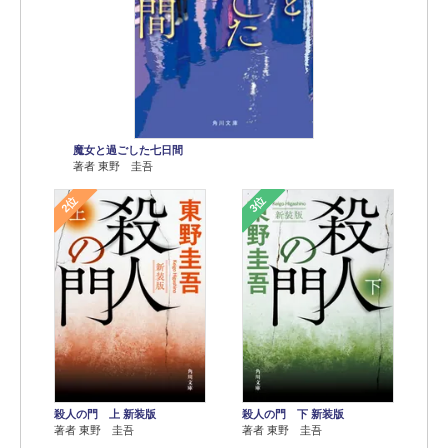
魔女と過ごした七日間
著者 東野 圭吾
2位
3位
殺人の門 上 新装版
殺人の門 下 新装版
著者 東野 圭吾
著者 東野 圭吾