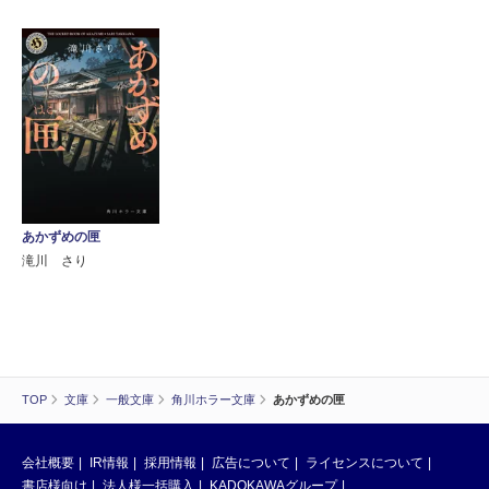
あかずめの匣
滝川 さり
TOP
文庫
一般文庫
角川ホラー文庫
あかずめの匣
会社概要
IR情報
採用情報
広告について
ライセンスについて
書店様向け
法人様一括購入
KADOKAWAグループ