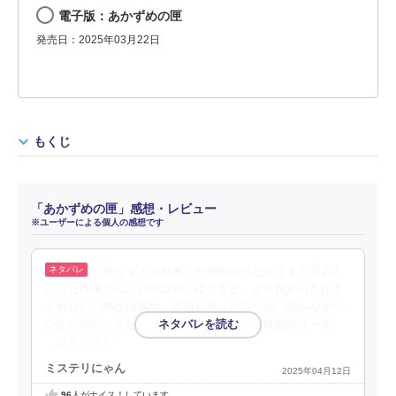
電子版：あかずめの匣
発売日：2025年03月22日
もくじ
「あかずめの匣」感想・レビュー
※ユーザーによる個人の感想です
「ゆうずどの結末」が面白かったのでまた読みた
かった作家さん。いやはや「ゆうずど」より良かったかも
しれない。怖さは強め。以前も思ったのだが、読みながら
いかに怖がらせられるかが上手いのだ。体験型ホラーか、
…続きを読む
ミステリにゃん
2025年04月12日
96
人がナイス！しています