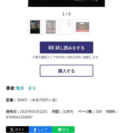
1
/
4
試し読みをする
※電子書籍ストアBOOK☆WALKERへ移動します。
購入する
著者
滝川 さり
定価：
858
円
（本体
780
円＋税）
発売日：
2025年03月22日
判型：
文庫判
ページ数：
336
ISBN：
9784041154687
ポスト
シェア
送る