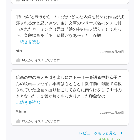
“怖い絵”と云うから、いったいどんな因縁を秘めた作品が披
露されるかと思いきや、角川文庫のシリーズ名のタメに付
与されたネーミング（元は『絵の中のモノ語り』）であっ
た。普段絵画を「あ、綺麗だなあ〜」としか観
…続きを読む
sin
2026年05月29日
44
人がナイス！しています
絵画の中のモノを引き出しにストーリーを語る中野京子さ
んの絵画エッセイ。本書はもともと十数年前に雑誌で連載
されていた企画を掘り起こしてさらに肉付けをして１冊の
本となった。１篇が短くあっさりとした印象なの
…続きを読む
Shun
2025年01月30日
32
人がナイス！しています
レビューをもっと見る