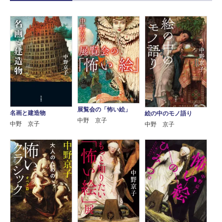
展覧会の「怖い絵」
名画と建造物
絵の中のモノ語り
中野 京子
中野 京子
中野 京子