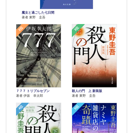
魔女と過ごした七日間
著者 東野 圭吾
2位
3位
７７７ トリプルセブン
殺人の門 上 新装版
著者 伊坂 幸太郎
著者 東野 圭吾
4位
5位