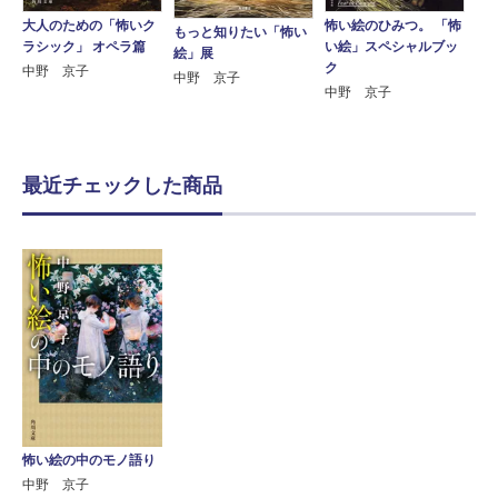
大人のための「怖いク
怖い絵のひみつ。 「怖
もっと知りたい「怖い
ラシック」 オペラ篇
い絵」スペシャルブッ
絵」展
ク
中野 京子
中野 京子
中野 京子
最近チェックした商品
怖い絵の中のモノ語り
中野 京子