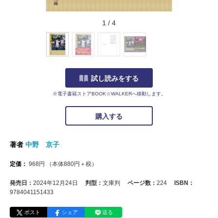
1
/
4
試し読みをする
※電子書籍ストアBOOK☆WALKERへ移動します。
購入する
著者
中野 京子
定価：
968
円
（本体
880
円＋税）
発売日：
2024年12月24日
判型：
文庫判
ページ数：
224
ISBN：
9784041151433
ポスト
シェア
送る