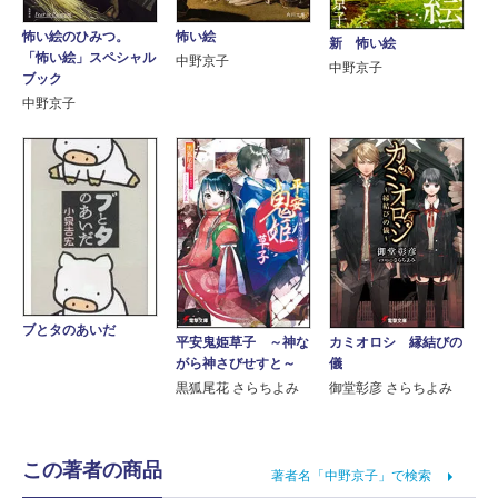
怖い絵のひみつ。
怖い絵
新 怖い絵
「怖い絵」スペシャル
中野京子
中野京子
ブック
中野京子
ブとタのあいだ
平安鬼姫草子 ～神な
カミオロシ 縁結びの
がら神さびせすと～
儀
黒狐尾花 さらちよみ
御堂彰彦 さらちよみ
この著者の商品
著者名「中野京子」で検索