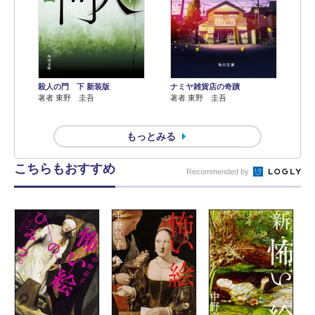
殺人の門 下 新装版
ナミヤ雑貨店の奇蹟
著者 東野 圭吾
著者 東野 圭吾
もっとみる
こちらもおすすめ
Recommended by