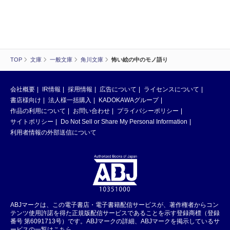
TOP
文庫
一般文庫
角川文庫
怖い絵の中のモノ語り
会社概要
IR情報
採用情報
広告について
ライセンスについて
書店様向け
法人様一括購入
KADOKAWAグループ
作品の利用について
お問い合わせ
プライバシーポリシー
サイトポリシー
Do Not Sell or Share My Personal Information
利用者情報の外部送信について
ABJマークは、この電子書店・電子書籍配信サービスが、著作権者からコン
テンツ使用許諾を得た正規版配信サービスであることを示す登録商標（登録
番号 第6091713号）です。ABJマークの詳細、ABJマークを掲示しているサ
ービスの一覧はこちら。