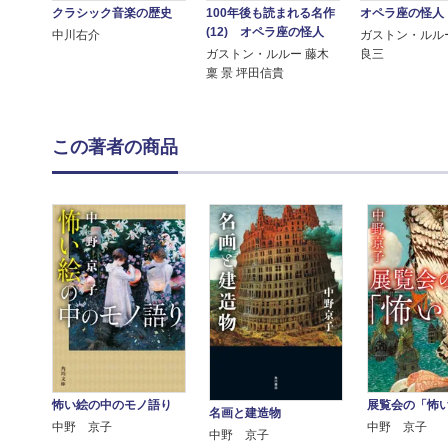
クラシック音楽の歴史
100年後も読まれる名作
オペラ座の怪人
(12) オペラ座の怪人
中川右介
ガストン・ルル
ガストン・ルルー 藤木
良三
稟 景 坪田信貴
この著者の商品
怖い絵の中のモノ語り
展覧会の「怖
名画と建造物
中野 京子
中野 京子
中野 京子