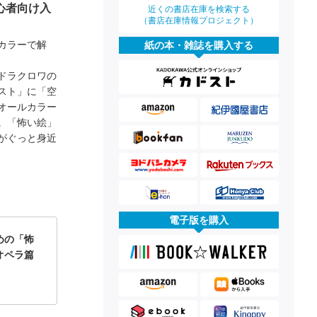
心者向け入
近くの書店在庫を検索する
（書店在庫情報プロジェクト）
カラーで解
紙の本・雑誌を購入する
ドラクロワの
スト」に「空
オールカラー
。「怖い絵」
がぐっと身近
電子版を購入
めの「怖
オペラ篇