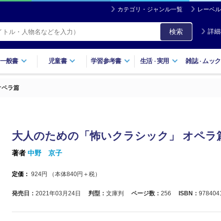
カテゴリ・ジャンル一覧
レーベル
検索
詳細
一般書
児童書
学習参考書
生活
実用
雑誌
ムック
・
・
オペラ篇
大人のための「怖いクラシック」 オペラ
著者
中野 京子
定価：
924
円 （本体
840
円＋税）
発売日：
2021年03月24日
判型：
文庫判
ページ数：
256
ISBN：
978404