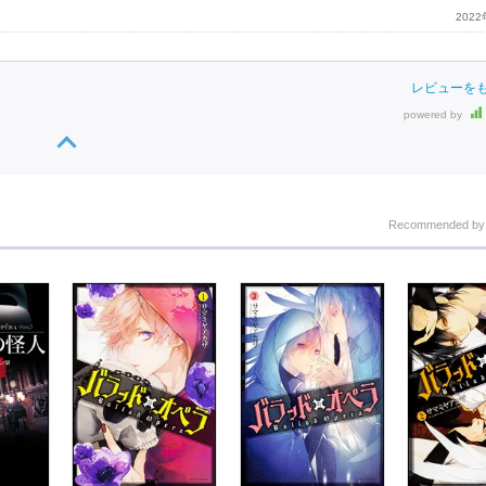
202
レビューを
powered by
Recommended b