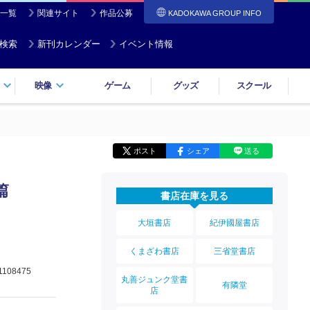
一覧
関連サイト
作品公募
KADOKAWA GROUP INFO
検索
新刊カレンダー
イベント情報
映像
ゲーム
グッズ
スクール
ポスト
シェア
送る
篇
書店在庫を見る
大垣書店
紀伊國屋書店
くまざわ書店
三省堂書店
1108475
丸善ジュンク堂書
有隣堂
店