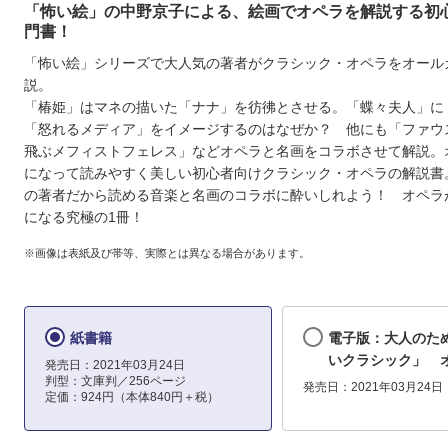
「怖い絵」の中野京子による、絵画でオペラを解説する初
門書！
「怖い絵」シリーズで大人気の著者がクラシック・オペラをオール
説。
「椿姫」はマネの描いた「ナナ」を彷彿とさせる。「蝶々夫人」に
「怒れるメディア」をイメージするのはなぜか？ 他にも「ファウ
飛ぶメフィストフェレス」などオペラと名画をコラボさせて解説。
になって読みやすく美しい初心者向けクラシック・オペラの解説書
の著者だから読める音楽と名画のコラボに酔いしれよう！ オペラ
になる究極の1冊！
※画像は表紙及び帯等、実際とは異なる場合があります。
紙書籍
電子版：大人のた
いクラシック」 
発売日：2021年03月24日
判型：文庫判／256ページ
発売日：2021年03月24日
定価：924円（本体840円＋税）