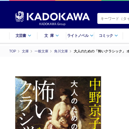
文芸書
文庫
ライトノベル
コミック
TOP
文庫
一般文庫
角川文庫
大人のための「怖いクラシック」 