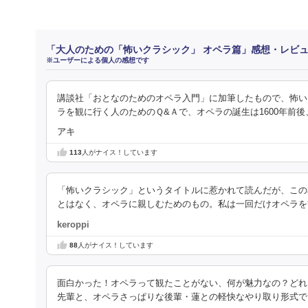
「大人のための「怖いクラシック」 オペラ篇」感想・レビ
※ユーザーによる個人の感想です
講談社「おとなのためのオペラ入門」に加筆したもので、怖い
ラを観に行く人のためのＱ&Ａで、オペラの誕生は1600年前後
アキ
113
人がナイス！しています
「怖いクラシック」というタイトルに惹かれて読んだが、この
とはなく、オペラに親しむためのもの。私は一回だけオペラを
keroppi
88
人がナイス！しています
面白かった！オペラって観たことがない、何が魅力なの？どれ
先輩と、オペラさっぱりな後輩・蓮との軽快なやり取り形式で