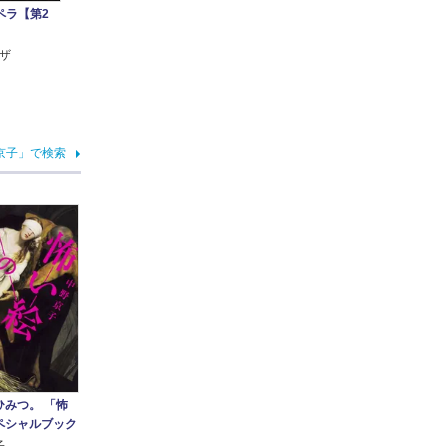
ペラ【第2
ザ
京子」で検索
ひみつ。 「怖
ペシャルブック
子