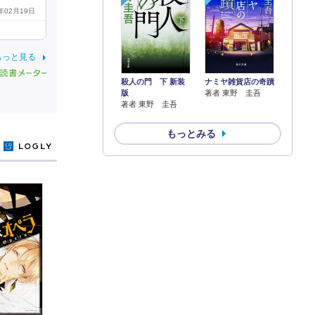
2年02月19日
もっと見る
殺人の門 下 新装
ナミヤ雑貨店の奇蹟
版
著者 東野 圭吾
著者 東野 圭吾
もっとみる
y