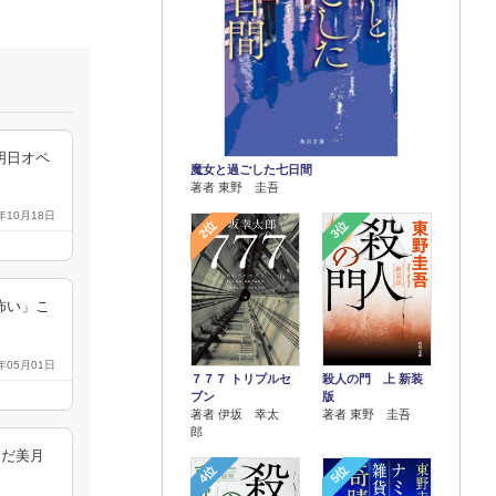
明日オペ
魔女と過ごした七日間
著者 東野 圭吾
2年10月18日
2位
3位
怖い」こ
1年05月01日
７７７ トリプルセ
殺人の門 上 新装
ブン
版
著者 伊坂 幸太
著者 東野 圭吾
郎
んだ美月
4位
5位