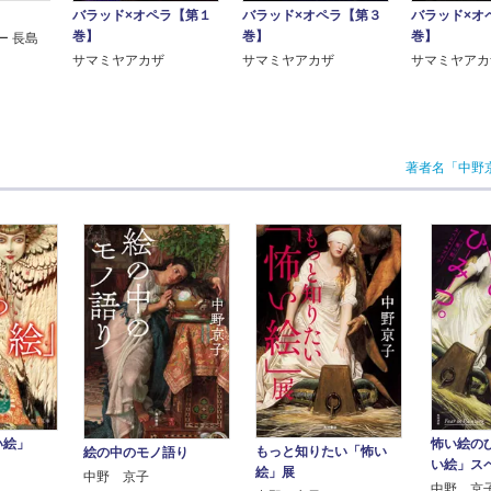
バラッド×オペラ【第１
バラッド×オペラ【第３
バラッド×オ
巻】
巻】
巻】
ー 長島
サマミヤアカザ
サマミヤアカザ
サマミヤアカ
著者名「中野
い絵」
怖い絵の
もっと知りたい「怖い
絵の中のモノ語り
い絵」ス
絵」展
中野 京子
中野 京