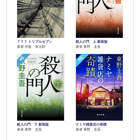
７７７ トリプルセブン
殺人の門 上 新装版
著者 伊坂 幸太郎
著者 東野 圭吾
4位
5位
殺人の門 下 新装版
ナミヤ雑貨店の奇蹟
著者 東野 圭吾
著者 東野 圭吾