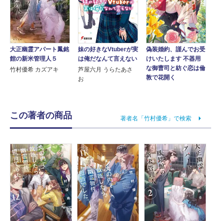
大正幽霊アパート鳳銘
妹の好きなVtuberが実
偽装婚約、謹んでお受
館の新米管理人５
は俺だなんて言えない
けいたします 不器用
な御曹司と紡ぐ恋は倫
竹村優希 カズアキ
芦屋六月 うらたあさ
敦で花開く
お
この著者の商品
著者名「竹村優希」で検索