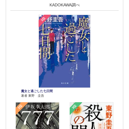
KADOKAWA調べ
1位
魔女と過ごした七日間
著者 東野 圭吾
2位
3位