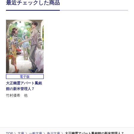
最近チェックした商品
電子版
大正幽霊アパート鳳銘
館の新米管理人７
竹村優希 他
TOP
文庫
一般文庫
角川文庫
大正幽霊アパート鳳銘館の新米管理人７