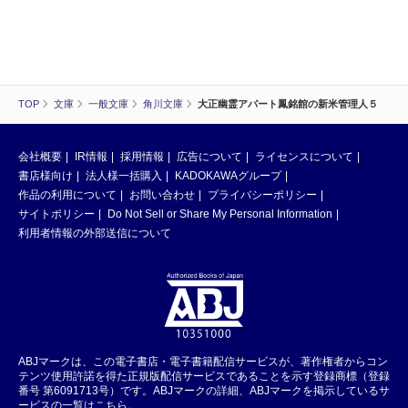
TOP
文庫
一般文庫
角川文庫
大正幽霊アパート鳳銘館の新米管理人５
会社概要
IR情報
採用情報
広告について
ライセンスについて
書店様向け
法人様一括購入
KADOKAWAグループ
作品の利用について
お問い合わせ
プライバシーポリシー
サイトポリシー
Do Not Sell or Share My Personal Information
利用者情報の外部送信について
ABJマークは、この電子書店・電子書籍配信サービスが、著作権者からコン
テンツ使用許諾を得た正規版配信サービスであることを示す登録商標（登録
番号 第6091713号）です。ABJマークの詳細、ABJマークを掲示しているサ
ービスの一覧はこちら。