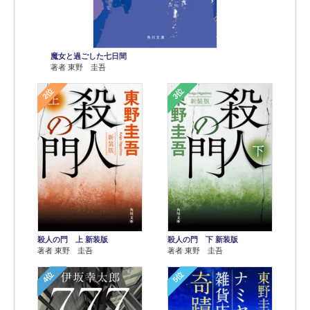
魔女と過ごした七日間
著者 東野 圭吾
2位
3位
殺人の門 上 新装版
殺人の門 下 新装版
著者 東野 圭吾
著者 東野 圭吾
4位
5位