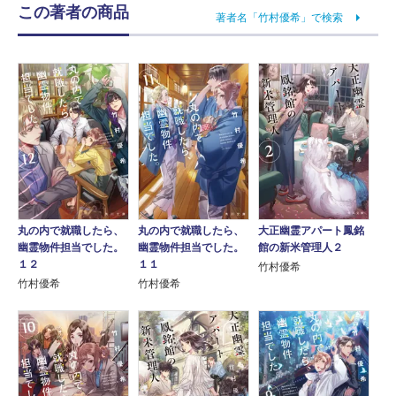
この著者の商品
著者名「竹村優希」で検索
丸の内で就職したら、
丸の内で就職したら、
大正幽霊アパート鳳銘
幽霊物件担当でした。
幽霊物件担当でした。
館の新米管理人２
１２
１１
竹村優希
竹村優希
竹村優希